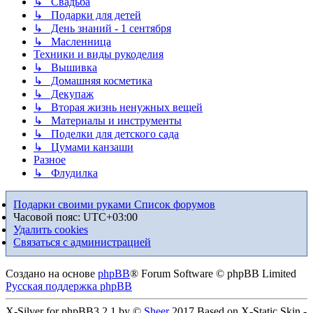
↳ Свадьба
↳ Подарки для детей
↳ День знаний - 1 сентября
↳ Масленница
Техники и виды рукоделия
↳ Вышивка
↳ Домашняя косметика
↳ Декупаж
↳ Вторая жизнь ненужных вещей
↳ Материалы и инструменты
↳ Поделки для детского сада
↳ Цумами канзаши
Разное
↳ Флудилка
Подарки своими руками
Список форумов
Часовой пояс:
UTC+03:00
Удалить cookies
Связаться с администрацией
Создано на основе
phpBB
® Forum Software © phpBB Limited
Русская поддержка phpBB
X-Silver for phpBB3.2.1 by ©
Sheer
2017 Based on X-Static Skin -