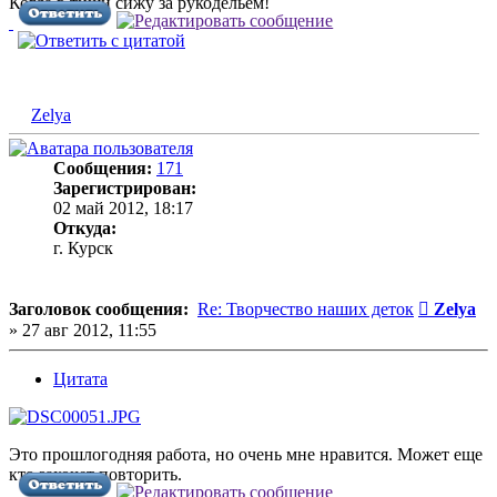
Когда в тиши сижу за рукодельем!
Zelya
Сообщения:
171
Зарегистрирован:
02 май 2012, 18:17
Откуда:
г. Курск
Сообщен
Заголовок сообщения:
Re: Творчество наших деток
Zelya
»
27 авг 2012, 11:55
Цитата
Это прошлогодняя работа, но очень мне нравится. Может еще
кто захочет повторить.