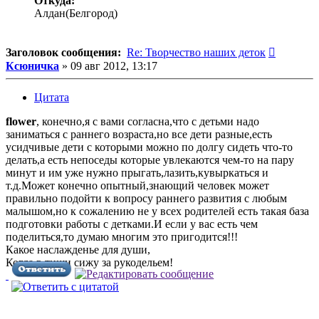
Откуда:
Алдан(Белгород)
Сообщен
Заголовок сообщения:
Re: Творчество наших деток
Ксюничка
»
09 авг 2012, 13:17
Цитата
flower
, конечно,я с вами согласна,что с детьми надо
заниматься с раннего возраста,но все дети разные,есть
усидчивые дети с которыми можно по долгу сидеть что-то
делать,а есть непоседы которые увлекаются чем-то на пару
минут и им уже нужно прыгать,лазить,кувыркаться и
т.д.Может конечно опытный,знающий человек может
правильно подойти к вопросу раннего развития с любым
малышом,но к сожалению не у всех родителей есть такая база
подготовки работы с детками.И если у вас есть чем
поделиться,то думаю многим это пригодится!!!
Какое наслажденье для души,
Когда в тиши сижу за рукодельем!