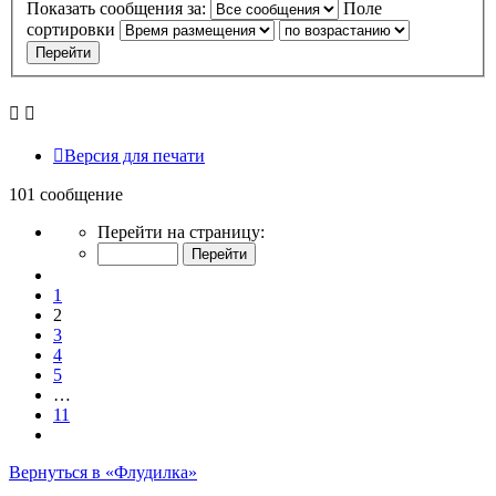
Показать сообщения за:
Поле
сортировки
Версия для печати
101 сообщение
Страница
Перейти на страницу:
2
из
Пред.
11
1
2
3
4
5
…
11
След.
Вернуться в «Флудилка»