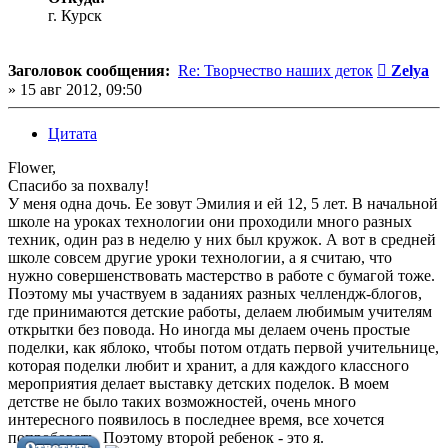
г. Курск
Сообщен
Заголовок сообщения:
Re: Творчество наших деток
Zelya
»
15 авг 2012, 09:50
Цитата
Flower,
Спасибо за похвалу!
У меня одна дочь. Ее зовут Эмилия и ей 12, 5 лет. В начальной
школе на уроках технологии они проходили много разных
техник, один раз в неделю у них был кружок. А вот в средней
школе совсем другие уроки технологии, а я считаю, что
нужно совершенствовать мастерство в работе с бумагой тоже.
Поэтому мы участвуем в заданиях разных челлендж-блогов,
где принимаются детские работы, делаем любимым учителям
открытки без повода. Но иногда мы делаем очень простые
поделки, как яблоко, чтобы потом отдать первой учительнице,
которая поделки любит и хранит, а для каждого классного
мероприятия делает выставку детских поделок. В моем
детстве не было таких возможностей, очень много
интересного появилось в последнее время, все хочется
попробовать. Поэтому второй ребенок - это я.