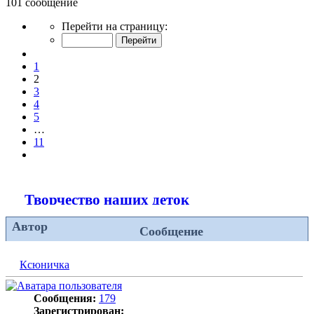
101 сообщение
Страница
Перейти на страницу:
2
из
Пред.
11
1
2
3
4
5
…
11
След.
Творчество наших деток
Автор
Сообщение
Ксюничка
Сообщения:
179
Зарегистрирован: