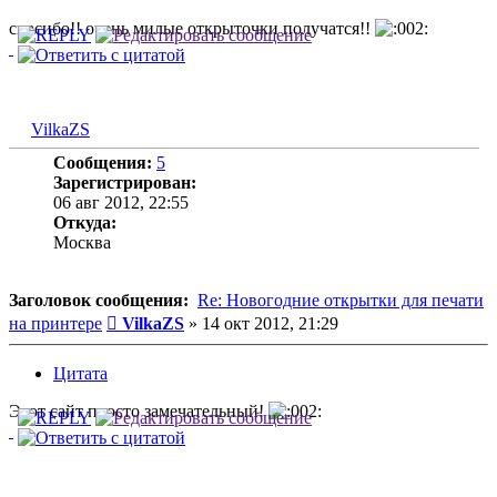
спасибо!! очень милые открыточки получатся!!
VilkaZS
Сообщения:
5
Зарегистрирован:
06 авг 2012, 22:55
Откуда:
Москва
Заголовок сообщения:
Re: Новогодние открытки для печати
Сообщение
на принтере
VilkaZS
»
14 окт 2012, 21:29
Цитата
Этот сайт просто замечательный!