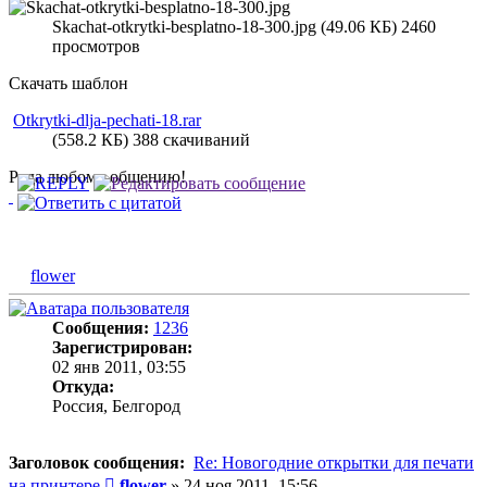
Skachat-otkrytki-besplatno-18-300.jpg (49.06 КБ) 2460
просмотров
Скачать шаблон
Otkrytki-dlja-pechati-18.rar
(558.2 КБ) 388 скачиваний
Рада любому общению!
flower
Сообщения:
1236
Зарегистрирован:
02 янв 2011, 03:55
Откуда:
Россия, Белгород
Заголовок сообщения:
Re: Новогодние открытки для печати
Сообщение
на принтере
flower
»
24 ноя 2011, 15:56