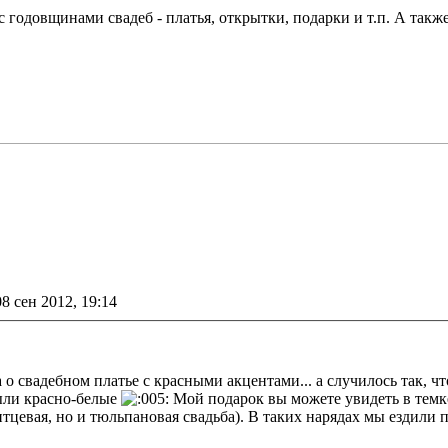
 годовщинами свадеб - платья, открытки, подарки и т.п. А такж
е
08 сен 2012, 19:14
 о свадебном платье с красными акцентами... а случилось так, 
были красно-белые
Мой подарок вы можете увидеть в тем
тцевая, но и тюльпановая свадьба). В таких нарядах мы ездили п