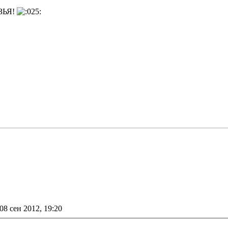
УЗЬЯ!
е
08 сен 2012, 19:20