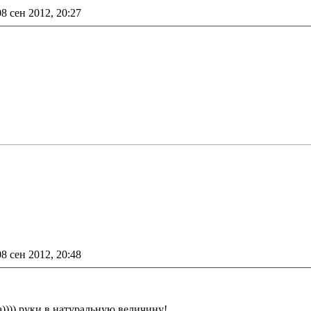
е
08 сен 2012, 20:27
е
08 сен 2012, 20:48
))) руки в натуральную величину!