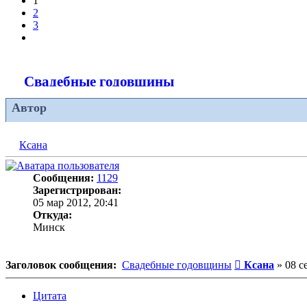
1
2
3
След.
Свадебные годовщины
Автор
Ксана
Сообщения:
1129
Зарегистрирован:
05 мар 2012, 20:41
Откуда:
Минск
Сообщение
Заголовок сообщения:
Свадебные годовщины
Ксана
»
08 с
Цитата