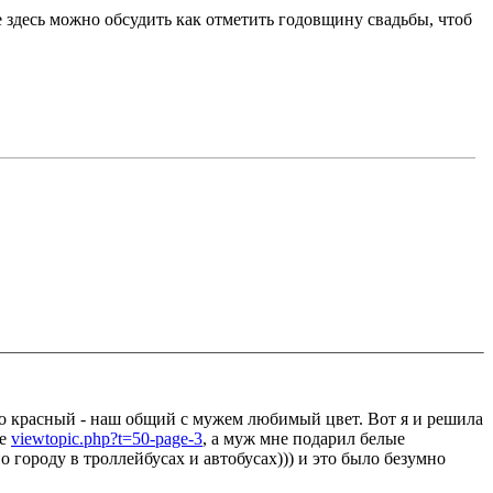
е здесь можно обсудить как отметить годовщину свадьбы, чтоб
что красный - наш общий с мужем любимый цвет. Вот я и решила
ке
viewtopic.php?t=50-page-3
, а муж мне подарил белые
о городу в троллейбусах и автобусах))) и это было безумно