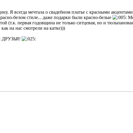
ну. Я всегда мечтала о свадебном платье с красными акцентами.
красно-белом стиле... даже подарки были красно-белые
Мо
ой (т.к. первая годовщина не только ситцевая, но и тюльпановая
 как на нас смотрели на катке)))
ИЕ ДРУЗЬЯ!