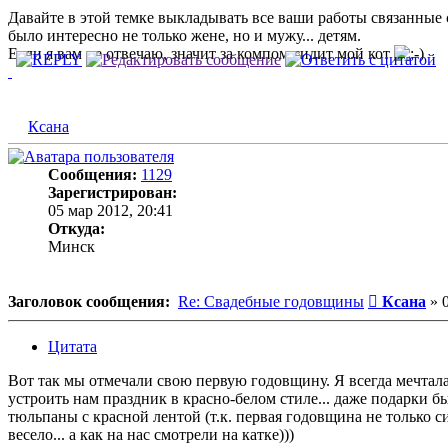
Давайте в этой темке выкладывать все ваши работы связанные с
было интересно не только жене, но и мужу... детям.
Если я вам не отвечаю, значит за компом сидит мой кот
Ксана
Сообщения:
1129
Зарегистрирован:
05 мар 2012, 20:41
Откуда:
Минск
Сообщени
Заголовок сообщения:
Re: Свадебные годовщины
Ксана
»
Цитата
Вот так мы отмечали свою первую годовщину. Я всегда мечтала
устроить нам праздник в красно-белом стиле... даже подарки 
тюльпаны с красной лентой (т.к. первая годовщина не только си
весело... а как на нас смотрели на катке)))