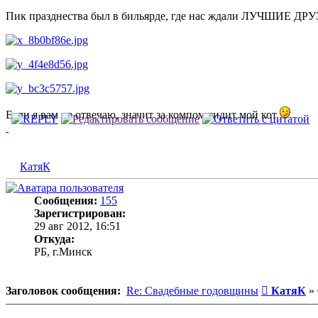
Пик празднества был в бильярде, где нас ждали ЛУЧШИЕ ДР
Если я вам не отвечаю, значит за компом сидит мой кот
КатяК
Сообщения:
155
Зарегистрирован:
29 авг 2012, 16:51
Откуда:
РБ, г.Минск
Сообщени
Заголовок сообщения:
Re: Свадебные годовщины
КатяК
»