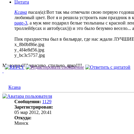
Цитата
Ксана
писал(а):
Вот так мы отмечали свою первую годовщи
любимый цвет. Вот я и решила устроить нам праздник в 
page-3
, а муж мне подарил белые тюльпаны с красной лент
троллейбусах и автобусах))) и это было безумно весело... а
Пик празднества был в бильярде, где нас ждали ЛУЧШ
x_8b0bf86e.jpg
y_4f4e8d56.jpg
y_bc3c5757.jpg
Молодцы!!!! красиво, стильно, ярко!!!!
Ксана
Сообщения:
1129
Зарегистрирован:
05 мар 2012, 20:41
Откуда:
Минск