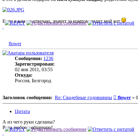
Если я вам не отвечаю, значит за компом сидит мой кот
flower
Сообщения:
1236
Зарегистрирован:
02 янв 2011, 03:55
Откуда:
Россия, Белгород
Сообщени
Заголовок сообщения:
Re: Свадебные годовщины
flower
»
0
Цитата
А из чего руки сделаны?
Рада любому общению!