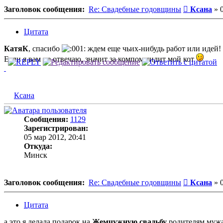
Сообщени
Заголовок сообщения:
Re: Свадебные годовщины
Ксана
»
Цитата
КатяК
, спасибо
ждем еще чьих-нибудь работ или идей!
Если я вам не отвечаю, значит за компом сидит мой кот
Ксана
Сообщения:
1129
Зарегистрирован:
05 мар 2012, 20:41
Откуда:
Минск
Сообщени
Заголовок сообщения:
Re: Свадебные годовщины
Ксана
»
Цитата
а это я делала подарок на
Жемчужную свадьбу
родителям мужа)