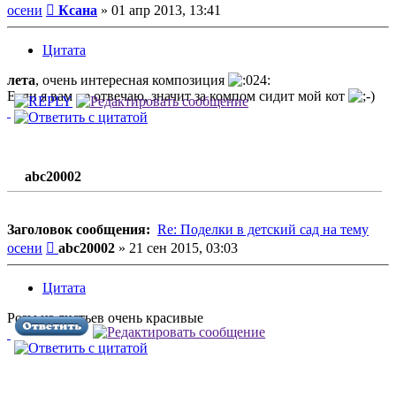
Сообщение
осени
Ксана
»
01 апр 2013, 13:41
Цитата
лета
, очень интересная композиция
Если я вам не отвечаю, значит за компом сидит мой кот
abc20002
Заголовок сообщения:
Re: Поделки в детский сад на тему
Сообщение
осени
abc20002
»
21 сен 2015, 03:03
Цитата
Розы из листьев очень красивые