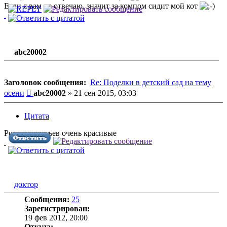
Если я вам не отвечаю, значит за компом сидит мой кот
abc20002
Заголовок сообщения:
Re: Поделки в детский сад на тему
Сообщение
осени
abc20002
»
21 сен 2015, 03:03
Цитата
Розы из листьев очень красивые
доктор
Сообщения:
25
Зарегистрирован:
19 фев 2012, 20:00
Откуда: