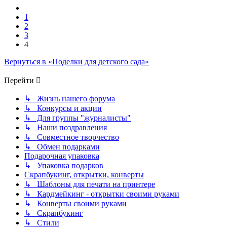
Пред.
1
2
3
4
Вернуться в «Поделки для детского сада»
Перейти
↳ Жизнь нашего форума
↳ Конкурсы и акции
↳ Для группы "журналисты"
↳ Наши поздравления
↳ Совместное творчество
↳ Обмен подарками
Подарочная упаковка
↳ Упаковка подарков
Скрапбукинг, открытки, конверты
↳ Шаблоны для печати на принтере
↳ Кардмейкинг - открытки своими руками
↳ Конверты своими руками
↳ Скрапбукинг
↳ Стили