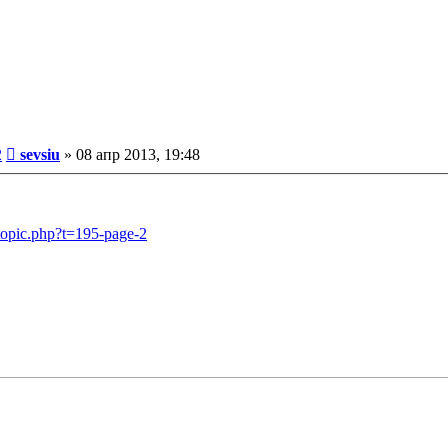
Сообщение
2
sevsiu
»
08 апр 2013, 19:48
opic.php?t=195-page-2