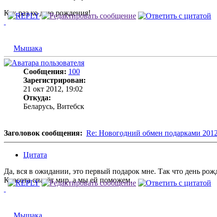
Как раз ко дню рождения!
Мышака
Сообщения:
100
Зарегистрирован:
21 окт 2012, 19:02
Откуда:
Беларусь, Витебск
Заголовок сообщения:
Re: Новогодний обмен подарками 201
Цитата
Да, вся в ожидании, это первый подарок мне. Так что день рож
Красота спасёт мир, а мы ей поможем.
Мышака