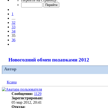
Перейти на страницу:
35
из
Пред.
36
1
…
32
33
34
35
36
След.
Новогодний обмен подарками 2012
Автор
Ксана
Сообщения:
1129
Зарегистрирован:
05 мар 2012, 20:41
Откуда: