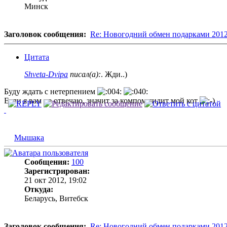
Минск
Заголовок сообщения:
Re: Новогодний обмен подарками 201
Цитата
Shveta-Dvipa
писал(а):
. Жди..)
Буду ждать с нетерпением
Если я вам не отвечаю, значит за компом сидит мой кот
Мышака
Сообщения:
100
Зарегистрирован:
21 окт 2012, 19:02
Откуда:
Беларусь, Витебск
Заголовок сообщения:
Re: Новогодний обмен подарками 201