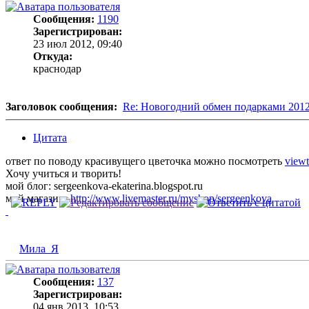
Сообщения:
1190
Зарегистрирован:
23 июл 2012, 09:40
Откуда:
краснодар
Заголовок сообщения:
Re: Новогодний обмен подарками 201
Цитата
ответ по поводу красивущего цветочка можно посмотреть
viewt
Хочу учиться и творить!
мой блог: sergeenkova-ekaterina.blogspot.ru
мой магазин:
http://www.livemaster.ru/myshop/sergeenkova
Мила_Я
Сообщения:
137
Зарегистрирован:
04 янв 2013, 10:53