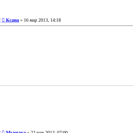
Сообщение
2
Ксана
»
16 мар 2013, 14:18
Сообщение
2
Мышака
»
22 мар 2013, 07:00