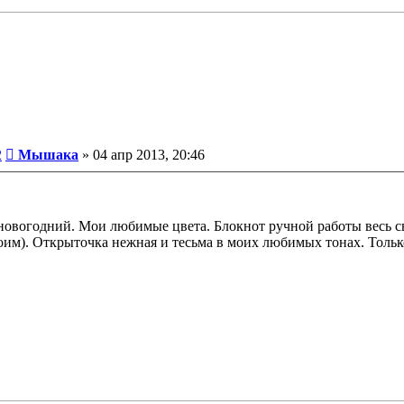
Сообщение
2
Мышака
»
04 апр 2013, 20:46
нне-новогодний. Мои любимые цвета. Блокнот ручной работы вес
 моим). Открыточка нежная и тесьма в моих любимых тонах. Тол