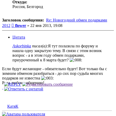
Откуда:
Россия, Белгород
Заголовок сообщения:
Re: Новогодний обмен подарками
Сообщение
2012
flower
»
22 янв 2013, 19:08
Цитата
Askorbinka
писал(а):
Я тут полазила по форуму и
нашла одну закрытую тему. В связи с этим возник
вопрос - а в этом году обмен подарками,
приуроченный к 8 марта будет?
Если будут желающие - обязательно будет! Вот только бы с
зимним обменом разобраться - до сих пор судьба многих
подарков не известна
Рада любому общению!
КатяК