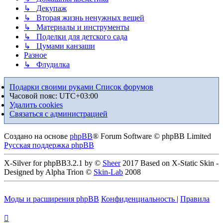
↳ Декупаж
↳ Вторая жизнь ненужных вещей
↳ Материалы и инструменты
↳ Поделки для детского сада
↳ Цумами канзаши
Разное
↳ Флудилка
Подарки своими руками
Список форумов
Часовой пояс:
UTC+03:00
Удалить cookies
Связаться с администрацией
Создано на основе
phpBB
® Forum Software © phpBB Limited
Русская поддержка phpBB
X-Silver for phpBB3.2.1 by ©
Sheer
2017 Based on X-Static Skin -
Designed by Alpha Trion ©
Skin-Lab
2008
Моды и расширения phpBB
Конфиденциальность
|
Правила