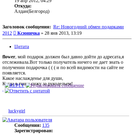
19 апр 2012, 04:29
Откуда:
Алдан(Белгород)
Заголовок сообщения:
Re: Новогодний обмен подарками
Сообщение
2012
Ксюничка
»
28 янв 2013, 13:19
Цитата
flower
, мой подарок должен был давно дойти до адресата,я
отслеживала.Вот только получатель ничего не дает знать о
получении подарочка ( ( ( и по всей видимости на сайте не
появляется.
Какое наслажденье для души,
Когда в тиши сижу за рукодельем!
luckygirl
Сообщения:
135
Зарегистрирован: