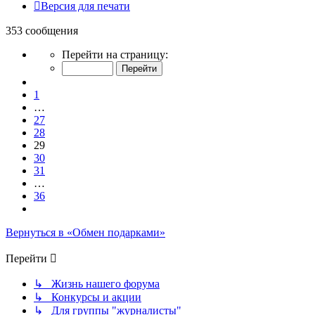
Версия для печати
353 сообщения
Страница
Перейти на страницу:
29
из
Пред.
36
1
…
27
28
29
30
31
…
36
След.
Вернуться в «Обмен подарками»
Перейти
↳ Жизнь нашего форума
↳ Конкурсы и акции
↳ Для группы "журналисты"