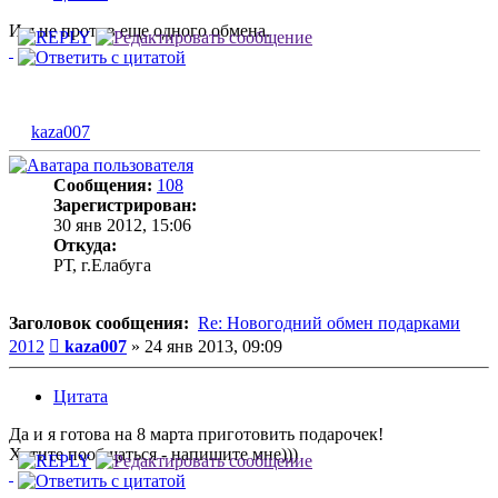
И я не против еще одного обмена.
kaza007
Сообщения:
108
Зарегистрирован:
30 янв 2012, 15:06
Откуда:
РТ, г.Елабуга
Заголовок сообщения:
Re: Новогодний обмен подарками
Сообщение
2012
kaza007
»
24 янв 2013, 09:09
Цитата
Да и я готова на 8 марта приготовить подарочек!
Хотите пообщаться - напишите мне)))