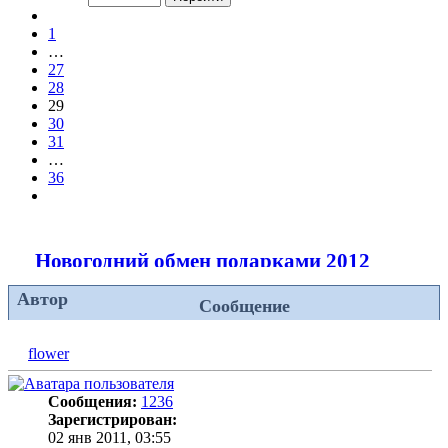
из
Пред.
36
1
…
27
28
29
30
31
…
36
След.
Новогодний обмен подарками 2012
Автор
Сообщение
flower
Сообщения:
1236
Зарегистрирован:
02 янв 2011, 03:55