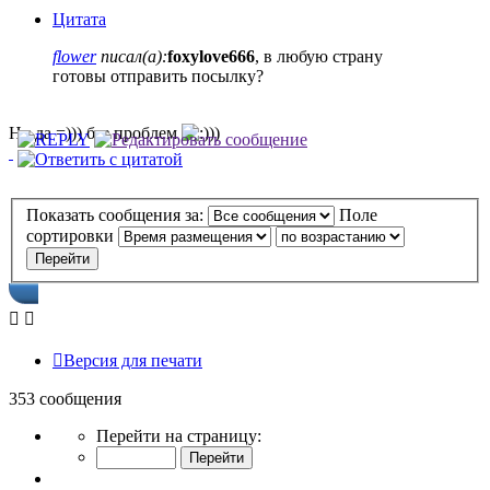
Цитата
flower
писал(а):
foxylove666
, в любую страну
готовы отправить посылку?
Ну да =))) без проблем
))
Показать сообщения за:
Поле
сортировки
Версия для печати
353 сообщения
Страница
Перейти на страницу:
5
из
Пред.