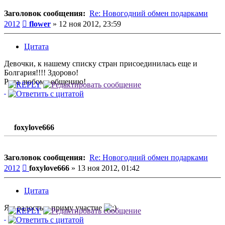
Заголовок сообщения:
Re: Новогодний обмен подарками
Сообщение
2012
flower
»
12 ноя 2012, 23:59
Цитата
Девочки, к нашему списку стран присоединилась еще и
Болгария!!!! Здорово!
Рада любому общению!
foxylove666
Заголовок сообщения:
Re: Новогодний обмен подарками
Сообщение
2012
foxylove666
»
13 ноя 2012, 01:42
Цитата
Я с радостью приму участие