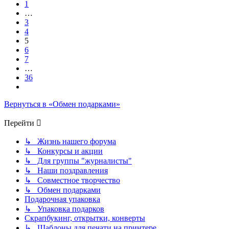
36
1
…
3
4
5
6
7
…
36
След.
Вернуться в «Обмен подарками»
Перейти
↳ Жизнь нашего форума
↳ Конкурсы и акции
↳ Для группы "журналисты"
↳ Наши поздравления
↳ Совместное творчество
↳ Обмен подарками
Подарочная упаковка
↳ Упаковка подарков
Скрапбукинг, открытки, конверты
↳ Шаблоны для печати на принтере