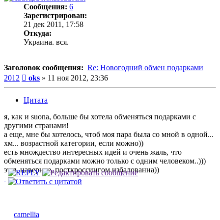
Сообщения:
6
Зарегистрирован:
21 дек 2011, 17:58
Откуда:
Украина. вся.
Заголовок сообщения:
Re: Новогодний обмен подарками
Сообщение
2012
oks
»
11 ноя 2012, 23:36
Цитата
я, как и suona, больше бы хотела обменяться подарками с
другими странами!
а еще, мне бы хотелось, чтоб моя пара была со мной в одной...
хм... возрастной категории, если можно))
есть множдество интересных идей и очень жаль, что
обменяться подарками можно только с одним человеком..)))
эт я, наверное, посткроссингом избалованна))
camellia