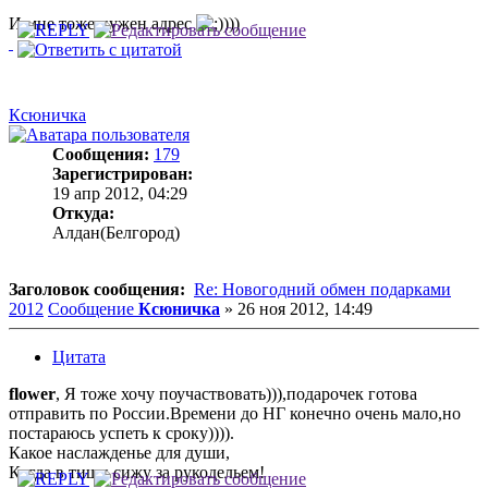
И мне тоже нужен адрес
)))
Ксюничка
Сообщения:
179
Зарегистрирован:
19 апр 2012, 04:29
Откуда:
Алдан(Белгород)
Заголовок сообщения:
Re: Новогодний обмен подарками
2012
Сообщение
Ксюничка
»
26 ноя 2012, 14:49
Цитата
flower
, Я тоже хочу поучаствовать))),подарочек готова
отправить по России.Времени до НГ конечно очень мало,но
постараюсь успеть к сроку)))).
Какое наслажденье для души,
Когда в тиши сижу за рукодельем!