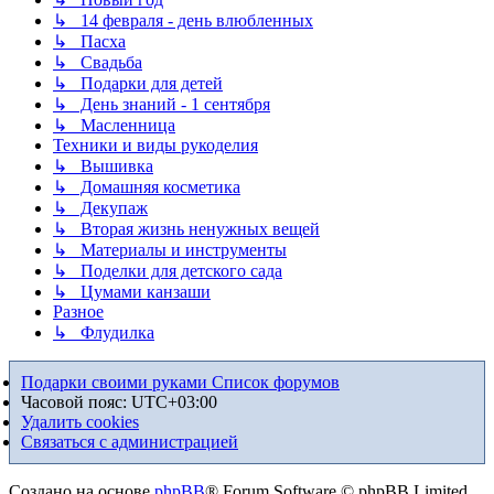
↳ 14 февраля - день влюбленных
↳ Пасха
↳ Свадьба
↳ Подарки для детей
↳ День знаний - 1 сентября
↳ Масленница
Техники и виды рукоделия
↳ Вышивка
↳ Домашняя косметика
↳ Декупаж
↳ Вторая жизнь ненужных вещей
↳ Материалы и инструменты
↳ Поделки для детского сада
↳ Цумами канзаши
Разное
↳ Флудилка
Подарки своими руками
Список форумов
Часовой пояс:
UTC+03:00
Удалить cookies
Связаться с администрацией
Создано на основе
phpBB
® Forum Software © phpBB Limited