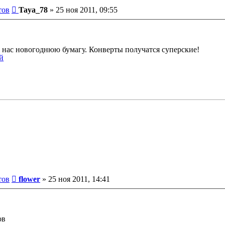
Сообщение
тов
Taya_78
»
25 ноя 2011, 09:55
 у нас новогоднюю бумагу. Конверты получатся суперские!
Сообщение
тов
flower
»
25 ноя 2011, 14:41
ов