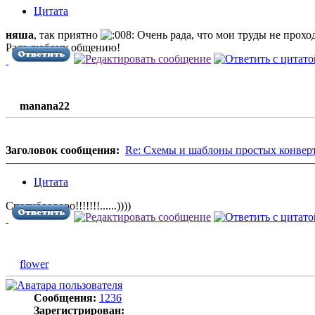
Цитата
няша
, так приятно
Очень рада, что мои труды не прохо
Рада любому общению!
manana22
Заголовок сообщения:
Re: Схемы и шаблоны простых конвер
Цитата
Спасибоооооо!!!!!!!......))))
flower
Сообщения:
1236
Зарегистрирован: