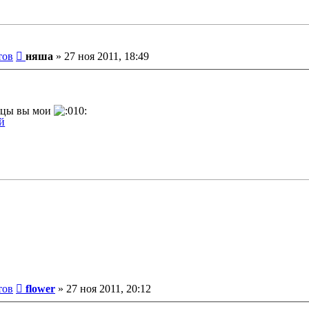
Сообщение
тов
няша
»
27 ноя 2011, 18:49
ницы вы мои
Сообщение
тов
flower
»
27 ноя 2011, 20:12