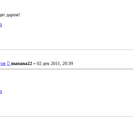
дят даром!
Сообщение
тов
manana22
»
02 дек 2011, 20:39