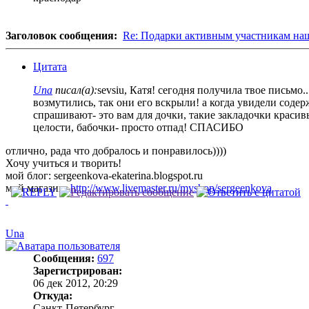
Заголовок сообщения:
Re: Подарки активным участникам на
Цитата
Una
писал(а):
sevsiu, Катя! сегодня получила твое письмо.
возмутились, так они его вскрыли! а когда увидели содер
спрашивают- это вам для дочки, такие закладочки красивы
целости, бабочки- просто отпад! СПАСИБО
отлично, рада что добралось и понравилось))))
Хочу учиться и творить!
мой блог: sergeenkova-ekaterina.blogspot.ru
мой магазин:
http://www.livemaster.ru/myshop/sergeenkova
Una
Сообщения:
697
Зарегистрирован:
06 дек 2012, 20:29
Откуда:
Санкт-Петербург