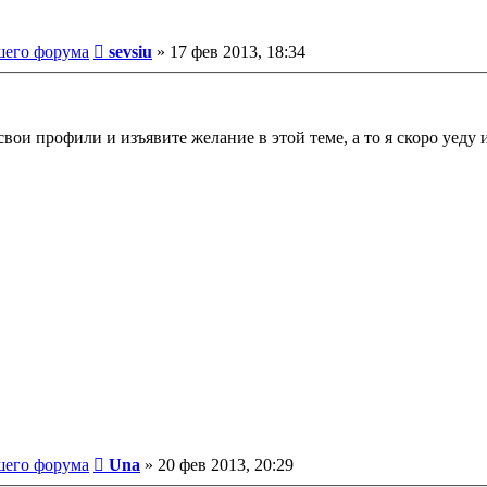
Сообщение
шего форума
sevsiu
»
17 фев 2013, 18:34
вои профили и изъявите желание в этой теме, а то я скоро уеду 
Сообщение
шего форума
Una
»
20 фев 2013, 20:29