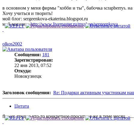
в основном у меня фирмы "хобби и ты", бабочка scrapberrys. на
Хочу учиться и творить!
мой блог: sergeenkova-ekaterina.blogspot.ru
мой магазин:
http://www.livemaster.ru/myshop/sergeenkova
olkos2002
Сообщения:
181
Зарегистрирован:
22 янв 2013, 07:52
Откуда:
Новокузнецк
Заголовок сообщения:
Re: Подарки активным участникам на
Цитата
flower, трудно что-то конкретное просить, я же в теме месяц.....