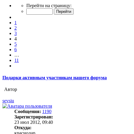
Страница
Перейти на страницу:
4
из
Пред.
11
1
2
3
4
5
6
…
11
След.
Подарки активным участникам нашего форума
Автор
sevsiu
Сообщения:
1190
Зарегистрирован:
23 июл 2012, 09:40
Откуда:
краснодар