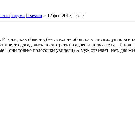
Сообщение
шего форума
sevsiu
»
12 фев 2013, 16:17
.. И у нас, как обычно, без смеха не обошлось- письмо ушло все 
жимое, то догадались посмотреть на адрес и получателя....И в ле
е? (они только полосочки увидели) А муж отвечает- нет, для жены