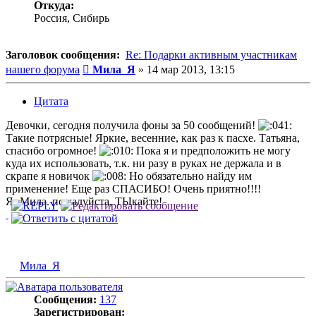
Откуда:
Россия, Сибирь
Заголовок сообщения:
Re: Подарки активным участникам
Сообщение
нашего форума
Мила_Я
»
14 мар 2013, 13:15
Цитата
Девочки, сегодня получила фоны за 50 сообщений!
Такие потрясные! Яркие, весенние, как раз к пасхе. Татьяна,
спасибо огромное!
Пока я и предположить не могу
куда их использовать, т.к. ни разу в руках не держала и в
скрапе я новичок
Но обязательно найду им
применение! Еще раз СПАСИБО! Очень приятно!!!!
Я- Мила. пожалуйста, ТЫкайте!
Мила_Я
Сообщения:
137
Зарегистрирован: