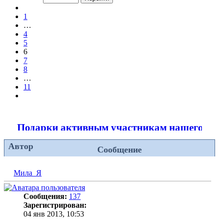
из
Пред.
11
1
…
4
5
6
7
8
…
11
След.
Подарки активным участникам нашего ф
Автор
Сообщение
Мила_Я
Сообщения:
137
Зарегистрирован:
04 янв 2013, 10:53