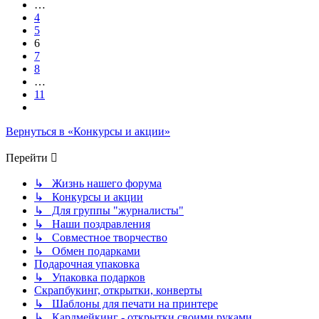
…
4
5
6
7
8
…
11
След.
Вернуться в «Конкурсы и акции»
Перейти
↳ Жизнь нашего форума
↳ Конкурсы и акции
↳ Для группы "журналисты"
↳ Наши поздравления
↳ Совместное творчество
↳ Обмен подарками
Подарочная упаковка
↳ Упаковка подарков
Скрапбукинг, открытки, конверты
↳ Шаблоны для печати на принтере
↳ Кардмейкинг - открытки своими руками