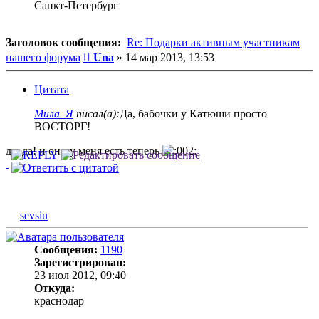
Санкт-Петербург
Заголовок сообщения:
Re: Подарки активным участникам
Сообщение
нашего форума
Una
»
14 мар 2013, 13:53
Цитата
Мила_Я
писал(а):
Да, бабочки у Катюши просто
ВОСТОРГ!
да, да! и они у меня есть теперь
sevsiu
Сообщения:
1190
Зарегистрирован:
23 июл 2012, 09:40
Откуда:
краснодар