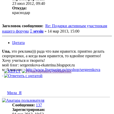
23 июл 2012, 09:40
Откуда:
краснодар
Заголовок сообщения:
Re: Подарки активным участникам
Сообщение
нашего форума
sevsiu
»
14 мар 2013, 15:00
Цитата
Una,
это реклама))) рада что вам нравится. приятно делать
сюрпризики, а когда вым нравится, то вдвойне приятно!
Хочу учиться и творить!
мой блог: sergeenkova-ekaterina.blogspot.ru
мой магазин:
http://www.livemaster.ru/myshop/sergeenkova
Мила_Я
Сообщения:
137
Зарегистрирован: