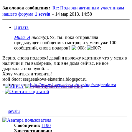
Заголовок сообщения:
Re: Подарки активным участникам
Сообщение
нашего форума
sevsiu
»
14 мар 2013, 14:58
Цитата
Мила_Я
писал(а):
Ух, ты! пока отправляла
предыдущее сообщение- смотрю, а у меня уже 100
сообщений, снова подарок?
Верно, снова подарок! давай я выложу картинку что у меня в
наличии и ты выберешь, я ж вне дома сейчас, не все
дыроколы под рукой....
Хочу учиться и творить!
мой блог: sergeenkova-ekaterina.blogspot.ru
мой магазин:
http://www.livemaster.ru/myshop/sergeenkova
sevsiu
Сообщения:
1190
Зарегистрирован: