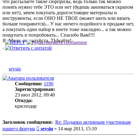
что рассылаете такие сюрпризы, ведь только так можно
понять нужно тебе ЭТО или нет (будешь заниматься скрапом
или нет), зачем покупать дорогостоящие материалы и
инструменты, если ОНО НЕ ТВОЕ (может шить или вязать
больше понравится)... У нас ничего подобного в продаже нет,
а покупать один набор в инете тоже накладно... а так можно
пощупать и попробовать... Спасибо Вам!!!!
Я- Мила. пожалуйста, ТЫкайте!
sevsiu
Сообщения:
1190
Зарегистрирован:
23 июл 2012, 09:40
Откуда:
краснодар
Заголовок сообщения:
Re: Подарки активным участникам
Сообщение
нашего форума
sevsiu
»
14 мар 2013, 15:10