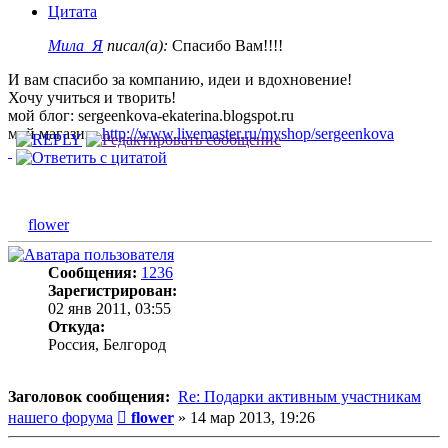
Цитата
Мила_Я
писал(а):
Спасибо Вам!!!!
И вам спасибо за компанию, идеи и вдохновение!
Хочу учиться и творить!
мой блог: sergeenkova-ekaterina.blogspot.ru
мой магазин:
http://www.livemaster.ru/myshop/sergeenkova
flower
Сообщения:
1236
Зарегистрирован:
02 янв 2011, 03:55
Откуда:
Россия, Белгород
Заголовок сообщения:
Re: Подарки активным участникам
Сообщение
нашего форума
flower
»
14 мар 2013, 19:26