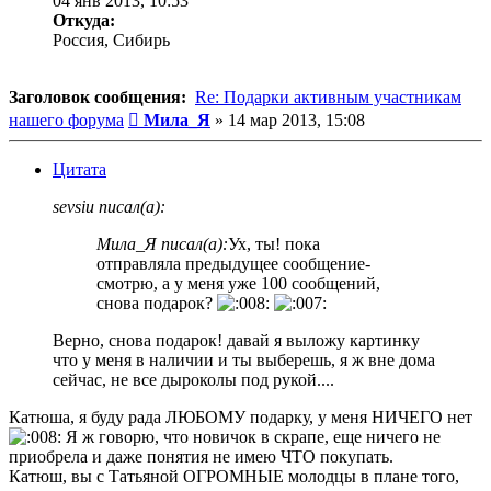
04 янв 2013, 10:53
Откуда:
Россия, Сибирь
Заголовок сообщения:
Re: Подарки активным участникам
Сообщение
нашего форума
Мила_Я
»
14 мар 2013, 15:08
Цитата
sevsiu писал(а):
Мила_Я писал(а):
Ух, ты! пока
отправляла предыдущее сообщение-
смотрю, а у меня уже 100 сообщений,
снова подарок?
Верно, снова подарок! давай я выложу картинку
что у меня в наличии и ты выберешь, я ж вне дома
сейчас, не все дыроколы под рукой....
Катюша, я буду рада ЛЮБОМУ подарку, у меня НИЧЕГО нет
Я ж говорю, что новичок в скрапе, еще ничего не
приобрела и даже понятия не имею ЧТО покупать.
Катюш, вы с Татьяной ОГРОМНЫЕ молодцы в плане того,