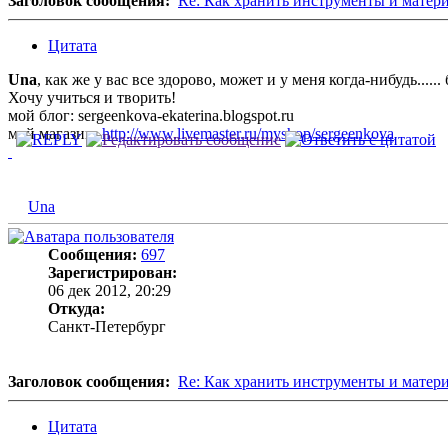
Заголовок сообщения:
Re: Как хранить инструменты и матер
Цитата
Una
, как же у вас все здорово, может и у меня когда-нибудь.....
Хочу учиться и творить!
мой блог: sergeenkova-ekaterina.blogspot.ru
мой магазин:
http://www.livemaster.ru/myshop/sergeenkova
Una
Сообщения:
697
Зарегистрирован:
06 дек 2012, 20:29
Откуда:
Санкт-Петербург
Заголовок сообщения:
Re: Как хранить инструменты и матер
Цитата