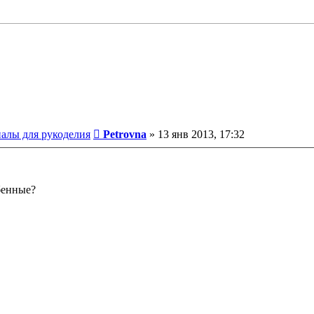
Сообщение
иалы для рукоделия
Petrovna
»
13 янв 2013, 17:32
обенные?