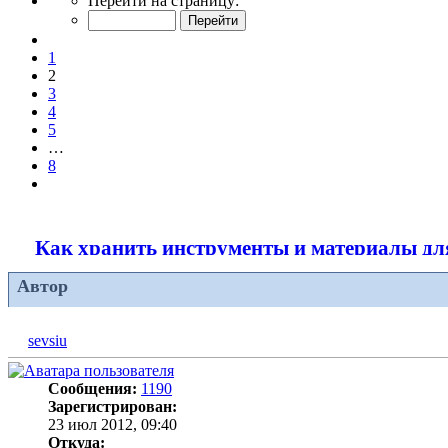
Перейти на страницу:
2
из
Пред.
8
1
2
3
4
5
…
8
След.
Как хранить инструменты и материалы дл
Автор
sevsiu
Сообщения:
1190
Зарегистрирован:
23 июл 2012, 09:40
Откуда: