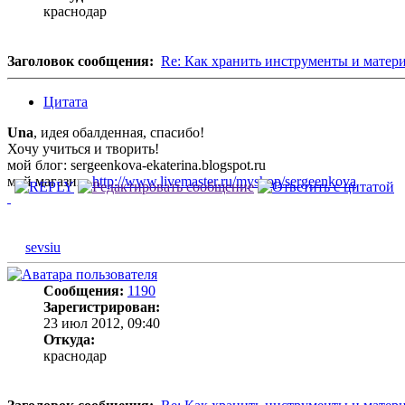
краснодар
Заголовок сообщения:
Re: Как хранить инструменты и матер
Цитата
Una
, идея обалденная, спасибо!
Хочу учиться и творить!
мой блог: sergeenkova-ekaterina.blogspot.ru
мой магазин:
http://www.livemaster.ru/myshop/sergeenkova
sevsiu
Сообщения:
1190
Зарегистрирован:
23 июл 2012, 09:40
Откуда:
краснодар