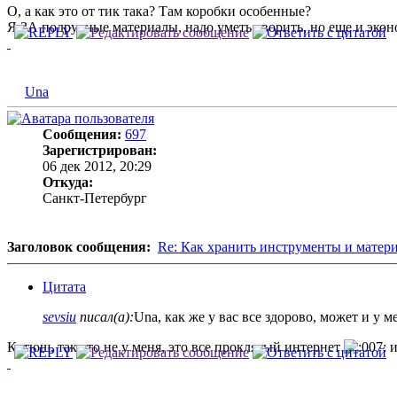
О, а как это от тик така? Там коробки особенные?
Я ЗА подручные материалы, надо уметь творить, но еще и экон
Una
Сообщения:
697
Зарегистрирован:
06 дек 2012, 20:29
Откуда:
Санкт-Петербург
Заголовок сообщения:
Re: Как хранить инструменты и матер
Цитата
sevsiu
писал(а):
Una, как же у вас все здорово, может и у ме
Катюш, так это не у меня, это все проклятый интернет
и