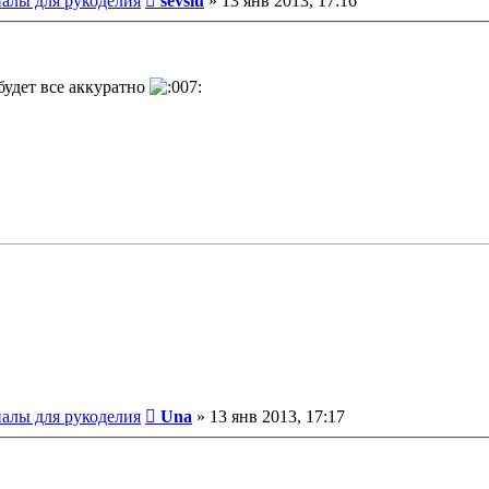
иалы для рукоделия
sevsiu
»
13 янв 2013, 17:16
. будет все аккуратно
Сообщение
иалы для рукоделия
Una
»
13 янв 2013, 17:17