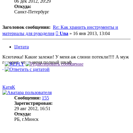
06 дек 2012, 20:29
Откуда:
Санкт-Петербург
Заголовок сообщения:
Re: Как хранить инструменты и
Сообщение
материалы для рукоделия
Una
»
16 янв 2013, 13:04
Цитата
Ксютачка! Какие залежи! У меня аж слюни потекли!!!! А муж
говорит, что у меня полный шкаф....
КатяК
Сообщения:
155
Зарегистрирован:
29 авг 2012, 16:51
Откуда:
РБ, г.Минск