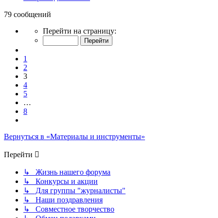
79 сообщений
Страница
Перейти на страницу:
3
из
Пред.
8
1
2
3
4
5
…
8
След.
Вернуться в «Материалы и инструменты»
Перейти
↳ Жизнь нашего форума
↳ Конкурсы и акции
↳ Для группы "журналисты"
↳ Наши поздравления
↳ Совместное творчество