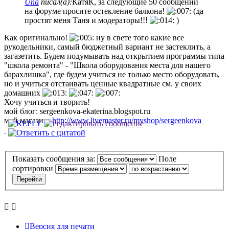
Una
писал(а):
КатяК, за следующие 50 сообщений
на форуме просите остекление балкона!
(да
простят меня Таня и модераторы!!!
)
Как оригинально!
ну в свете того какие все
рукодельники, самый бюджетный вариант не застеклить, а
загазетить. Будем подумывать над открытием программы типа
"школа ремонта" - "Школа оборудования места для нашего
барахлишка", где будем учиться не только место оборудовать,
но и учиться отстаивать ценные квадратные см. у своих
домашних
Хочу учиться и творить!
мой блог: sergeenkova-ekaterina.blogspot.ru
мой магазин:
http://www.livemaster.ru/myshop/sergeenkova
Показать сообщения за:
Поле
сортировки
Версия для печати