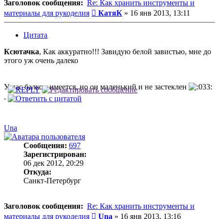
Заголовок сообщения:
Re: Как хранить инструменты и
Сообщение
материалы для рукоделия
КатяК
»
16 янв 2013, 13:11
Цитата
Ксютачка
, Как аккуратно!!! Завидую белой завистью, мне до
этого уж очень далеко
У нас балкон имеется, но он маленький и не застеклен
Una
Сообщения:
697
Зарегистрирован:
06 дек 2012, 20:29
Откуда:
Санкт-Петербург
Заголовок сообщения:
Re: Как хранить инструменты и
Сообщение
материалы для рукоделия
Una
»
16 янв 2013, 13:16