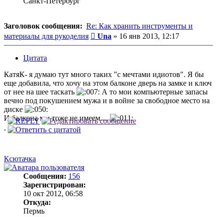
Санкт-Петербург
Заголовок сообщения:
Re: Как хранить инструменты и
Сообщение
материалы для рукоделия
Una
»
16 янв 2013, 12:17
Цитата
КатяК- я думаю тут много таких "с мечтами идиотов". Я бы
еще добавила, что хочу на этом балконе дверь на замке и ключ
от нее на шее таскать
А то мои компьютерные запасы
вечно под покушением мужа и в войне за свободное место на
диске
И балкона мы тоже не имеем....
Ксютачка
Сообщения:
156
Зарегистрирован:
10 окт 2012, 06:58
Откуда:
Пермь