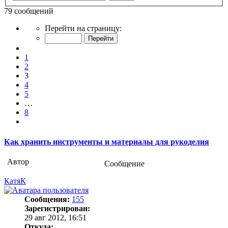
79 сообщений
Страница
Перейти на страницу:
3
из
Пред.
8
1
2
3
4
5
…
8
След.
Как хранить инструменты и материалы для рукоделия
Автор
Сообщение
КатяК
Сообщения:
155
Зарегистрирован:
29 авг 2012, 16:51
Откуда: