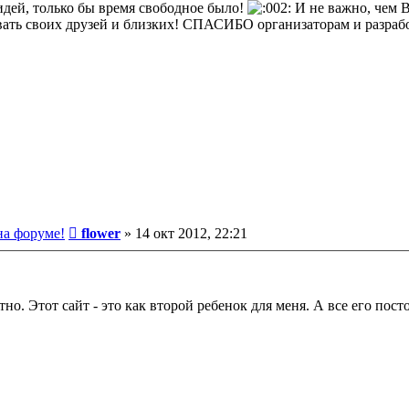
идей, только бы время свободное было!
И не важно, чем Вы
овать своих друзей и близких! СПАСИБО организаторам и разраб
Сообщение
на форуме!
flower
»
14 окт 2012, 22:21
но. Этот сайт - это как второй ребенок для меня. А все его пос