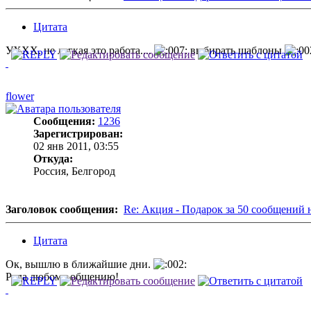
Цитата
УХХХ. не легкая это работа....
выбирать шаблоны
flower
Сообщения:
1236
Зарегистрирован:
02 янв 2011, 03:55
Откуда:
Россия, Белгород
Заголовок сообщения:
Re: Акция - Подарок за 50 сообщений 
Цитата
Ок, вышлю в ближайшие дни.
Рада любому общению!