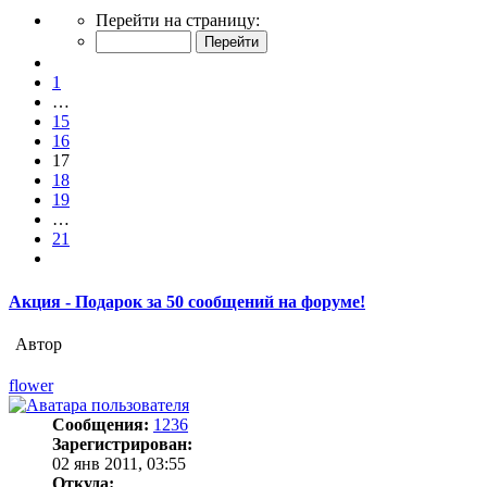
Страница
Перейти на страницу:
17
из
Пред.
21
1
…
15
16
17
18
19
…
21
След.
Акция - Подарок за 50 сообщений на форуме!
Автор
flower
Сообщения:
1236
Зарегистрирован:
02 янв 2011, 03:55
Откуда: