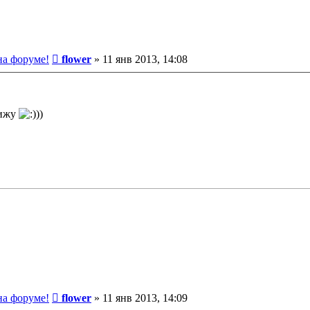
Сообщение
на форуме!
flower
»
11 янв 2013, 14:08
вижу
))
Сообщение
на форуме!
flower
»
11 янв 2013, 14:09