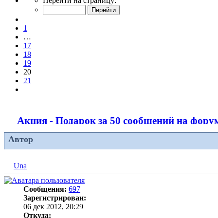
Перейти на страницу:
20
из
Пред.
21
1
…
17
18
19
20
21
След.
Акция - Подарок за 50 сообщений на фору
Автор
Una
Сообщения:
697
Зарегистрирован:
06 дек 2012, 20:29
Откуда: