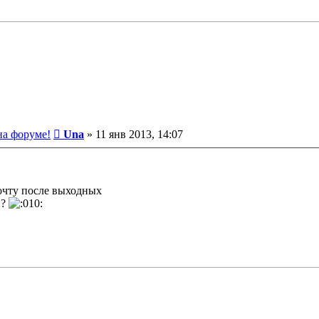
Сообщение
на форуме!
Una
»
11 янв 2013, 14:07
почту после выходных
и?