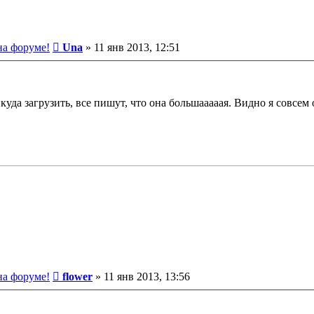
Сообщение
на форуме!
Una
»
11 янв 2013, 12:51
куда загрузить, все пишут, что она большааааая. Видно я совсем 
Сообщение
на форуме!
flower
»
11 янв 2013, 13:56