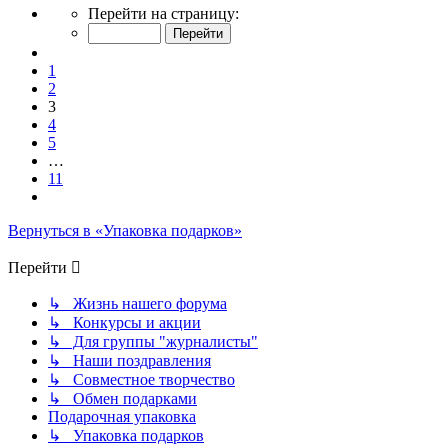
Страница
Перейти на страницу:
3
из
Пред.
11
1
2
3
4
5
…
11
След.
Вернуться в «Упаковка подарков»
Перейти
↳ Жизнь нашего форума
↳ Конкурсы и акции
↳ Для группы "журналисты"
↳ Наши поздравления
↳ Совместное творчество
↳ Обмен подарками
Подарочная упаковка
↳ Упаковка подарков