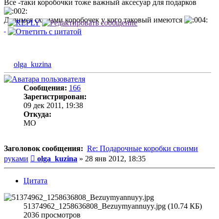
Все -таки коробочки тоже важный аксесуар для подарков
Делимся схемами коробочек у кого таковый имеются
olga_kuzina
Сообщения:
166
Зарегистрирован:
09 дек 2011, 19:38
Откуда:
MO
Заголовок сообщения:
Re: Подарочные коробки своими
Сообщение
руками
olga_kuzina
»
28 янв 2012, 18:35
Цитата
51374962_1258636808_Bezuymyannuyy.jpg (10.74 КБ)
2036 просмотров