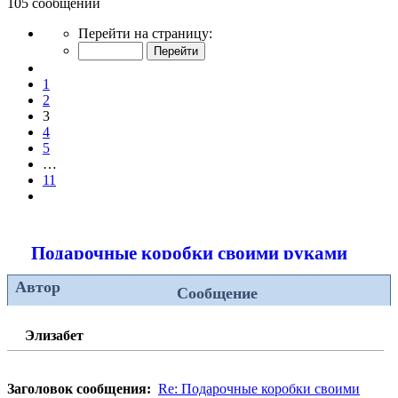
105 сообщений
Страница
Перейти на страницу:
3
из
Пред.
11
1
2
3
4
5
…
11
След.
Подарочные коробки своими руками
Автор
Сообщение
Элизабет
Заголовок сообщения:
Re: Подарочные коробки своими