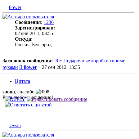
flower
Сообщения:
1236
Зарегистрирован:
02 янв 2011, 03:55
Откуда:
Россия, Белгород
Заголовок сообщения:
Re: Подарочные коробки своими
Сообщение
руками
flower
»
27 сен 2012, 13:35
Цитата
suona
, спасибо
Рада любому общению!
sevsiu