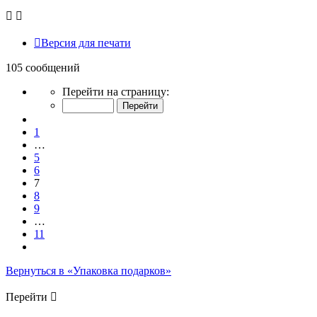
Версия для печати
105 сообщений
Страница
Перейти на страницу:
7
из
Пред.
11
1
…
5
6
7
8
9
…
11
След.
Вернуться в «Упаковка подарков»
Перейти