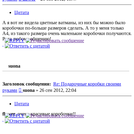
Цитата
А я вот не видела цветные ватманы, из них бы можно было
коробочки по-больше размеров сделать. А то у меня только
А4, из такого размера очень маленькие коробочки получаются.
Рада любому общению!
suona
Заголовок сообщения:
Re: Подарочные коробки своими
Сообщение
руками
suona
»
26 сен 2012, 22:04
Цитата
flower
, очень красивые коробочки!!