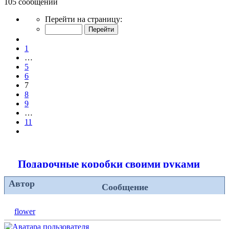
105 сообщений
Страница
Перейти на страницу:
7
из
Пред.
11
1
…
5
6
7
8
9
…
11
След.
Подарочные коробки своими руками
Автор
Сообщение
flower