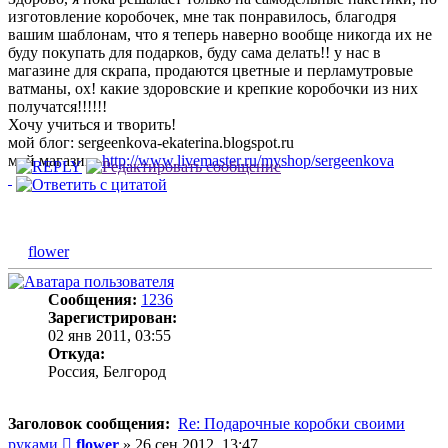
изготовление коробочек, мне так понравилось, благодря
вашим шаблонам, что я теперь наверно вообще никогда их не
буду покупать для подарков, буду сама делать!! у нас в
магазине для скрапа, продаются цветные и перламутровые
ватманы, ох! какие здоровские и крепкие коробочки из них
получатся!!!!!!
Хочу учиться и творить!
мой блог: sergeenkova-ekaterina.blogspot.ru
мой магазин:
http://www.livemaster.ru/myshop/sergeenkova
flower
Сообщения:
1236
Зарегистрирован:
02 янв 2011, 03:55
Откуда:
Россия, Белгород
Заголовок сообщения:
Re: Подарочные коробки своими
Сообщение
руками
flower
»
26 сен 2012, 13:47