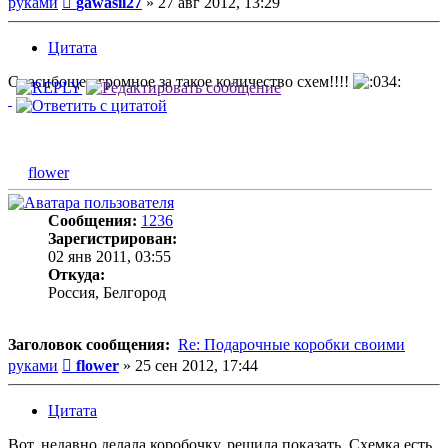
руками
gawasil27
»
27 авг 2012, 13:29
Цитата
Спасибоще огромное за такое количество схем!!!!
flower
Сообщения:
1236
Зарегистрирован:
02 янв 2011, 03:55
Откуда:
Россия, Белгород
Заголовок сообщения:
Re: Подарочные коробки своими
Сообщение
руками
flower
»
25 сен 2012, 17:44
Цитата
Вот, недавно делала коробочку, решила показать. Схемка есть