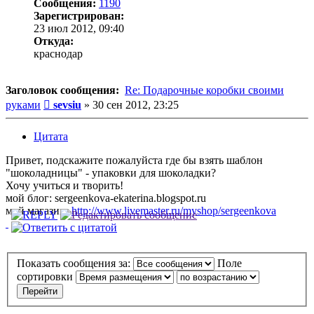
Сообщения:
1190
Зарегистрирован:
23 июл 2012, 09:40
Откуда:
краснодар
Заголовок сообщения:
Re: Подарочные коробки своими
Сообщение
руками
sevsiu
»
30 сен 2012, 23:25
Цитата
Привет, подскажите пожалуйста где бы взять шаблон
"шоколадницы" - упаковки для шоколадки?
Хочу учиться и творить!
мой блог: sergeenkova-ekaterina.blogspot.ru
мой магазин:
http://www.livemaster.ru/myshop/sergeenkova
Показать сообщения за:
Поле
сортировки