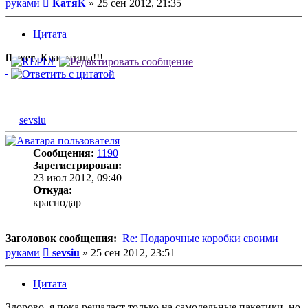
Сообщение
руками
КатяК
»
25 сен 2012, 21:35
Цитата
flower
, Красотища!!!
sevsiu
Сообщения:
1190
Зарегистрирован:
23 июл 2012, 09:40
Откуда:
краснодар
Заголовок сообщения:
Re: Подарочные коробки своими
Сообщение
руками
sevsiu
»
25 сен 2012, 23:51
Цитата
Здорово, я пока решаласт только на самодельные пакетики, но