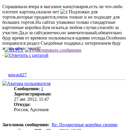
Спрашивала вчера в магазине канцтоваров,есть ли что-либо
плотнее картона,сказали нет
Подложки для
тортов,которые продаются,очень тонкие и не подходят для
больших тортов.На сайтах упаковки только стандартные
картонные коробки.Бум искать,в любом случае,спасибо за
участие.Да,и за сайт,конечно,он замечательный,обязательно
буду время от времени пользоваться идеями отсюда.Особенно
понравился раздел Съедобные подарки,c нетерпением буду
ждать обновлений!
gawasil27
Сообщения:
1
Зарегистрирован:
27 авг 2012, 11:47
Откуда:
Россия, Арсеньев
Заголовок сообщения:
Re: Подарочные коробки своими
Сообщение