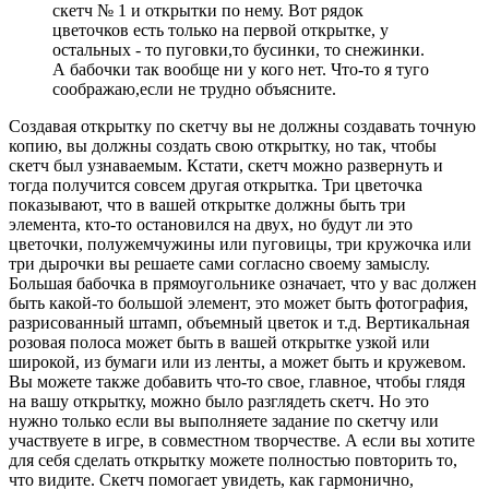
скетч № 1 и открытки по нему. Вот рядок
цветочков есть только на первой открытке, у
остальных - то пуговки,то бусинки, то снежинки.
А бабочки так вообще ни у кого нет. Что-то я туго
соображаю,если не трудно объясните.
Создавая открытку по скетчу вы не должны создавать точную
копию, вы должны создать свою открытку, но так, чтобы
скетч был узнаваемым. Кстати, скетч можно развернуть и
тогда получится совсем другая открытка. Три цветочка
показывают, что в вашей открытке должны быть три
элемента, кто-то остановился на двух, но будут ли это
цветочки, полужемчужины или пуговицы, три кружочка или
три дырочки вы решаете сами согласно своему замыслу.
Большая бабочка в прямоугольнике означает, что у вас должен
быть какой-то большой элемент, это может быть фотография,
разрисованный штамп, объемный цветок и т.д. Вертикальная
розовая полоса может быть в вашей открытке узкой или
широкой, из бумаги или из ленты, а может быть и кружевом.
Вы можете также добавить что-то свое, главное, чтобы глядя
на вашу открытку, можно было разглядеть скетч. Но это
нужно только если вы выполняете задание по скетчу или
участвуете в игре, в совместном творчестве. А если вы хотите
для себя сделать открытку можете полностью повторить то,
что видите. Скетч помогает увидеть, как гармонично,