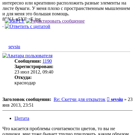
интересно или креативно расположить разные элементы на
листе бумаги. У меня плохо с пространственным мышлением
и для меня это большая помощь.
8EYJ_n5XFmE.jpg
sevsiu
Сообщения:
1190
Зарегистрирован:
23 июл 2012, 09:40
Откуда:
краснодар
Сообщение
Заголовок сообщения:
Re: Скетчи для открыток
sevsiu
»
23
янв 2013, 23:51
Цитата
Что касается проблемы сочитаемости цветов, то вы не
одиноки, мне тоже бывает трудно придумать, каким образом