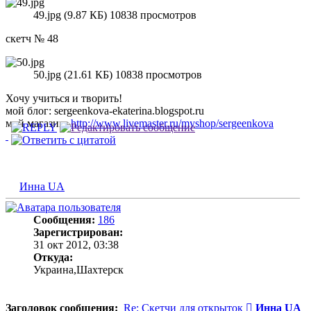
49.jpg (9.87 КБ) 10838 просмотров
скетч № 48
50.jpg (21.61 КБ) 10838 просмотров
Хочу учиться и творить!
мой блог: sergeenkova-ekaterina.blogspot.ru
мой магазин:
http://www.livemaster.ru/myshop/sergeenkova
Инна UA
Сообщения:
186
Зарегистрирован:
31 окт 2012, 03:38
Откуда:
Украина,Шахтерск
Сообщение
Заголовок сообщения:
Re: Скетчи для открыток
Инна UA