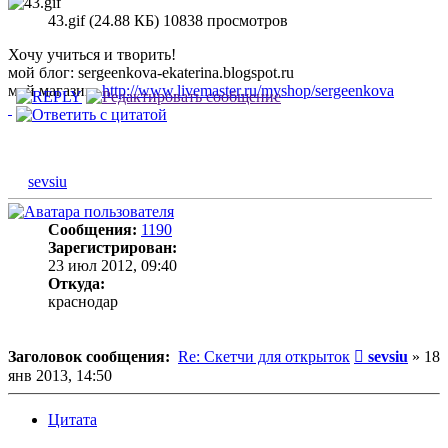
43.gif (24.88 КБ) 10838 просмотров
Хочу учиться и творить!
мой блог: sergeenkova-ekaterina.blogspot.ru
мой магазин:
http://www.livemaster.ru/myshop/sergeenkova
sevsiu
Сообщения:
1190
Зарегистрирован:
23 июл 2012, 09:40
Откуда:
краснодар
Сообщение
Заголовок сообщения:
Re: Скетчи для открыток
sevsiu
»
18
янв 2013, 14:50
Цитата