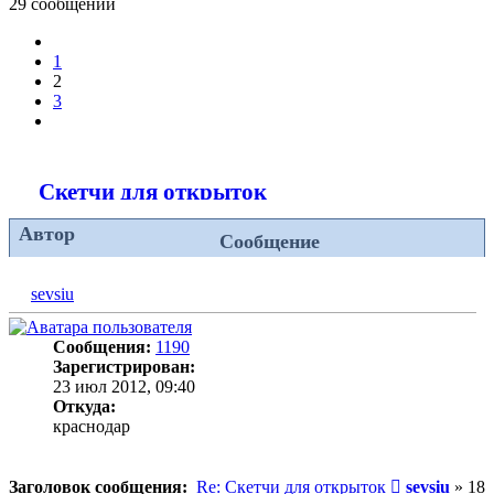
29 сообщений
Пред.
1
2
3
След.
Скетчи для открыток
Автор
Сообщение
sevsiu
Сообщения:
1190
Зарегистрирован:
23 июл 2012, 09:40
Откуда:
краснодар
Сообщение
Заголовок сообщения:
Re: Скетчи для открыток
sevsiu
»
18