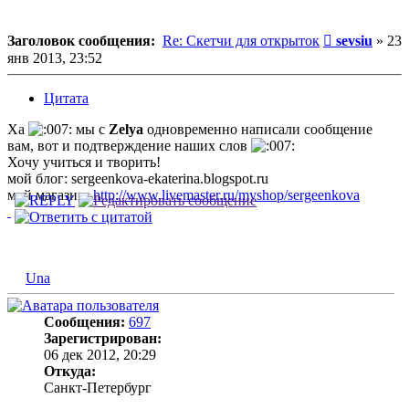
Сообщение
Заголовок сообщения:
Re: Скетчи для открыток
sevsiu
»
23
янв 2013, 23:52
Цитата
Ха
мы с
Zelya
одновременно написали сообщение
вам, вот и подтверждение наших слов
Хочу учиться и творить!
мой блог: sergeenkova-ekaterina.blogspot.ru
мой магазин:
http://www.livemaster.ru/myshop/sergeenkova
Una
Сообщения:
697
Зарегистрирован:
06 дек 2012, 20:29
Откуда:
Санкт-Петербург