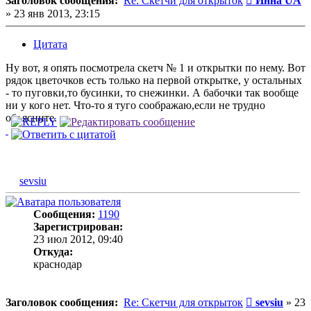
Заголовок сообщения:
Re: Скетчи для открыток
Инна UA
»
23 янв 2013, 23:15
Цитата
Ну вот, я опять посмотрела скетч № 1 и открытки по нему. Вот
рядок цветочков есть только на первой открытке, у остальных
- то пуговки,то бусинки, то снежинки. А бабочки так вообще
ни у кого нет. Что-то я туго соображаю,если не трудно
объясните.
sevsiu
Сообщения:
1190
Зарегистрирован:
23 июл 2012, 09:40
Откуда:
краснодар
Сообщение
Заголовок сообщения:
Re: Скетчи для открыток
sevsiu
»
23