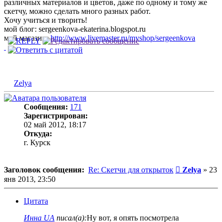
различных материалов и цветов, даже по одному и тому же
скетчу, можно сделать много разных работ.
Хочу учиться и творить!
мой блог: sergeenkova-ekaterina.blogspot.ru
мой магазин:
http://www.livemaster.ru/myshop/sergeenkova
Zelya
Сообщения:
171
Зарегистрирован:
02 май 2012, 18:17
Откуда:
г. Курск
Сообщение
Заголовок сообщения:
Re: Скетчи для открыток
Zelya
»
23
янв 2013, 23:50
Цитата
Инна UA
писал(а):
Ну вот, я опять посмотрела