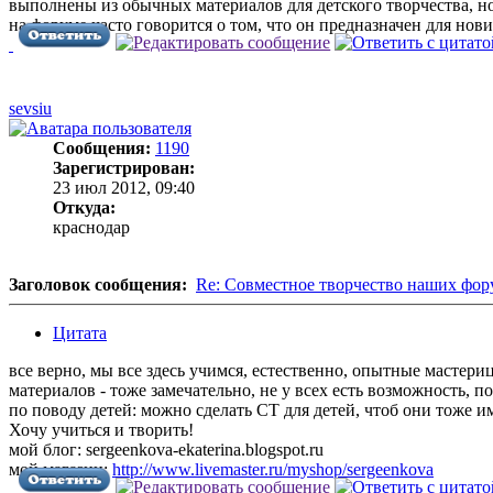
выполнены из обычных материалов для детского творчества, но 
на форуме часто говорится о том, что он предназначен для нови
sevsiu
Сообщения:
1190
Зарегистрирован:
23 июл 2012, 09:40
Откуда:
краснодар
Заголовок сообщения:
Re: Совместное творчество наших фо
Цитата
все верно, мы все здесь учимся, естественно, опытные мастер
материалов - тоже замечательно, не у всех есть возможность,
по поводу детей: можно сделать СТ для детей, чтоб они тоже им
Хочу учиться и творить!
мой блог: sergeenkova-ekaterina.blogspot.ru
мой магазин:
http://www.livemaster.ru/myshop/sergeenkova