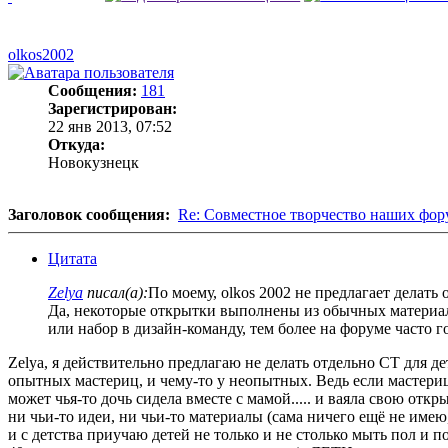
olkos2002
Сообщения:
181
Зарегистрирован:
22 янв 2013, 07:52
Откуда:
Новокузнецк
Заголовок сообщения:
Re: Совместное творчество наших фо
Цитата
Zelya
писал(а):
По моему, olkos 2002 не предлагает делать 
Да, некоторые открытки выполнены из обычных материалов
или набор в дизайн-команду, тем более на форуме часто г
Zelya, я действительно предлагаю не делать отдельно СТ для де
опытных мастериц, и чему-то у неопытных. Ведь если мастерица 
может чья-то дочь сидела вместе с мамой..... и ваяла свою отк
ни чьи-то идеи, ни чьи-то материалы (сама ничего ещё не име
и с детства приучаю детей не только и не столько мыть пол и по