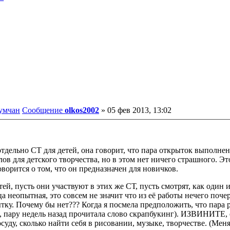
румчан
Сообщение
olkos2002
»
05 фев 2013, 13:02
отдельно СТ для детей, она говорит, что пара открыток выполнена
 для детского творчества, но в этом нет ничего страшного. Это
оворится о том, что он предназначен для новичков.
тей, пусть они участвуют в этих же СТ, пусть смотрят, как один 
неопытная, это совсем не значит что из её работы нечего почерп
рытку. Почему бы нет??? Когда я посмела предположить, что пара 
ю, пару недель назад прочитала слово скрапбукинг). ИЗВИНИТЕ, 
суду, сколько найти себя в рисовании, музыке, творчестве. (Меня