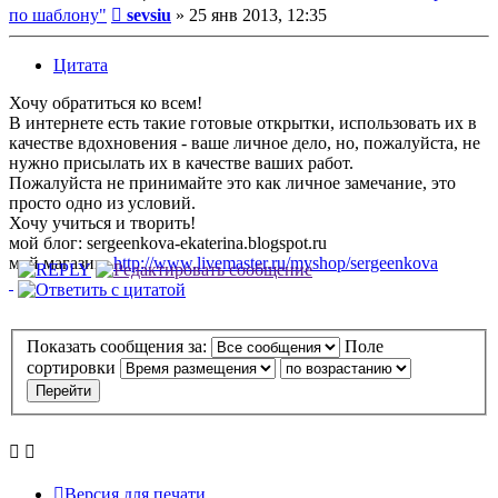
Сообщение
по шаблону"
sevsiu
»
25 янв 2013, 12:35
Цитата
Хочу обратиться ко всем!
В интернете есть такие готовые открытки, использовать их в
качестве вдохновения - ваше личное дело, но, пожалуйста, не
нужно присылать их в качестве ваших работ.
Пожалуйста не принимайте это как личное замечание, это
просто одно из условий.
Хочу учиться и творить!
мой блог: sergeenkova-ekaterina.blogspot.ru
мой магазин:
http://www.livemaster.ru/myshop/sergeenkova
Показать сообщения за:
Поле
сортировки
Версия для печати