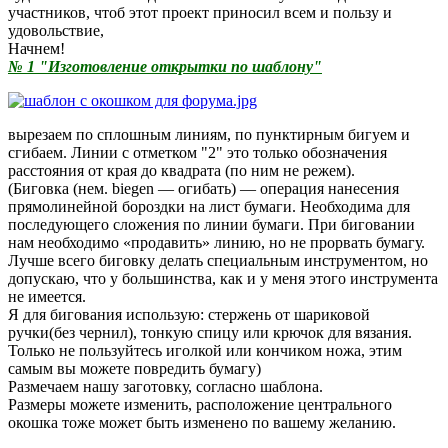
участников, чтоб этот проект приносил всем и пользу и
удовольствие,
Начнем!
№ 1 "Изготовление открытки по шаблону"
вырезаем по сплошным линиям, по пунктирным бигуем и
сгибаем. Линии с отметком "2" это только обозначения
расстояния от края до квадрата (по ним не режем).
(Биговка (нем. biegen — огибать) — операция нанесения
прямолинейной бороздки на лист бумаги. Необходима для
последующего сложения по линии бумаги. При биговании
нам необходимо «продавить» линию, но не прорвать бумагу.
Лучше всего биговку делать специальным инструментом, но
допускаю, что у большинства, как и у меня этого инструмента
не имеется.
Я для бигования использую: стержень от шариковой
ручки(без чернил), тонкую спицу или крючок для вязания.
Только не пользуйтесь иголкой или кончиком ножа, этим
самым вы можете повредить бумагу)
Размечаем нашу заготовку, согласно шаблона.
Размеры можете изменить, расположение центрального
окошка тоже может быть изменено по вашему желанию.