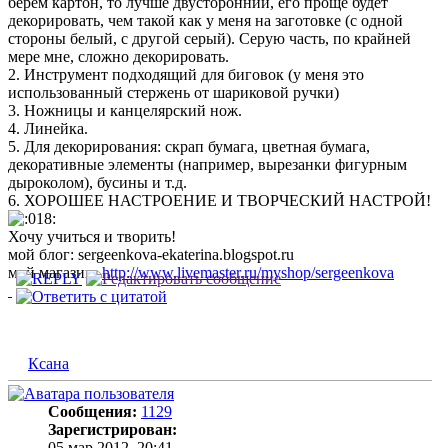
берем картон, то лучше двусторонний, его проще будет
декорировать, чем такой как у меня на заготовке (с одной
стороны белый, с другой серый). Серую часть, по крайней
мере мне, сложно декорировать.
2. Инструмент подходящий для биговок (у меня это
использованный стержень от шариковой ручки)
3. Ножницы и канцелярский нож.
4. Линейка.
5. Для декорирования: скрап бумага, цветная бумага,
декоративные элементы (например, вырезанки фигурным
дыроколом), бусины и т.д.
6. ХОРОШЕЕ НАСТРОЕНИЕ И ТВОРЧЕСКИЙ НАСТРОЙ!
Хочу учиться и творить!
мой блог: sergeenkova-ekaterina.blogspot.ru
мой магазин:
http://www.livemaster.ru/myshop/sergeenkova
Ксана
Сообщения:
1129
Зарегистрирован:
05 мар 2012, 20:41