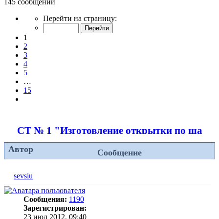
145 сообщений
Страница
Перейти на страницу:
1
из
1
15
2
3
4
5
…
15
След.
СТ № 1 "Изготовление открытки по шабл
Автор
Сообщение
sevsiu
Сообщения:
1190
Зарегистрирован:
23 июл 2012, 09:40