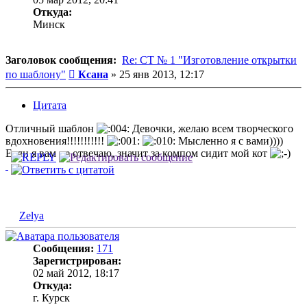
Откуда:
Минск
Заголовок сообщения:
Re: СТ № 1 "Изготовление открытки
Сообщение
по шаблону"
Ксана
»
25 янв 2013, 12:17
Цитата
Отличный шаблон
Девочки, желаю всем творческого
вдохновения!!!!!!!!!!!
Мысленно я с вами))))
Если я вам не отвечаю, значит за компом сидит мой кот
Zelya
Сообщения:
171
Зарегистрирован:
02 май 2012, 18:17
Откуда:
г. Курск