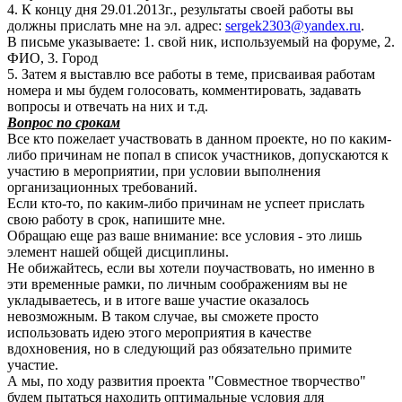
4. К концу дня 29.01.2013г., результаты своей работы вы
должны прислать мне на эл. адрес:
sergek2303@yandex.ru
.
В письме указываете: 1. свой ник, используемый на форуме, 2.
ФИО, 3. Город
5. Затем я выставлю все работы в теме, присваивая работам
номера и мы будем голосовать, комментировать, задавать
вопросы и отвечать на них и т.д.
Вопрос по срокам
Все кто пожелает участвовать в данном проекте, но по каким-
либо причинам не попал в список участников, допускаются к
участию в мероприятии, при условии выполнения
организационных требований.
Если кто-то, по каким-либо причинам не успеет прислать
свою работу в срок, напишите мне.
Обращаю еще раз ваше внимание: все условия - это лишь
элемент нашей общей дисциплины.
Не обижайтесь, если вы хотели поучаствовать, но именно в
эти временные рамки, по личным соображениям вы не
укладываетесь, и в итоге ваше участие оказалось
невозможным. В таком случае, вы сможете просто
использовать идею этого мероприятия в качестве
вдохновения, но в следующий раз обязательно примите
участие.
А мы, по ходу развития проекта "Совместное творчество"
будем пытаться находить оптимальные условия для