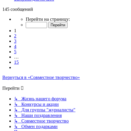
145 сообщений
Страница
Перейти на страницу:
1
из
1
15
2
3
4
5
…
15
След.
Вернуться в «Совместное творчество»
Перейти
↳ Жизнь нашего форума
↳ Конкурсы и акции
↳ Для группы "журналисты"
↳ Наши поздравления
↳ Совместное творчество
↳ Обмен подарками