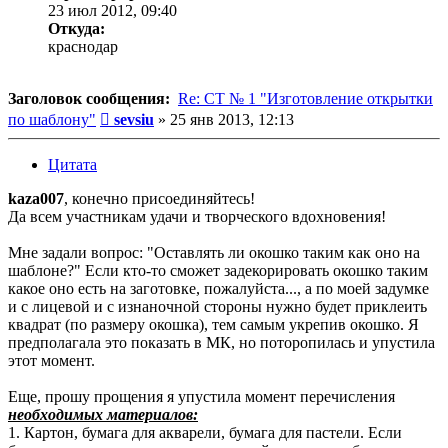
23 июл 2012, 09:40
Откуда:
краснодар
Заголовок сообщения:
Re: СТ № 1 "Изготовление открытки
Сообщение
по шаблону"
sevsiu
»
25 янв 2013, 12:13
Цитата
kaza007
, конечно присоединяйтесь!
Да всем участникам удачи и творческого вдохновения!
Мне задали вопрос: "Оставлять ли окошко таким как оно на
шаблоне?" Если кто-то сможет задекорировать окошко таким
какое оно есть на заготовке, пожалуйста..., а по моей задумке
и с лицевой и с изнаночной стороны нужно будет приклеить
квадрат (по размеру окошка), тем самым укрепив окошко. Я
предполагала это показать в МК, но поторопилась и упустила
этот момент.
Еще, прошу прощения я упустила момент перечисления
необходимых материалов:
1. Картон, бумага для акварели, бумага для пастели. Если