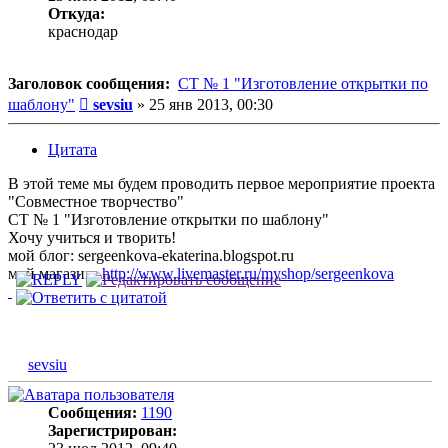
Откуда:
краснодар
Заголовок сообщения:
СТ № 1 "Изготовление открытки по
Сообщение
шаблону"
sevsiu
»
25 янв 2013, 00:30
Цитата
В этой теме мы будем проводить первое мероприятие проекта
"Совместное творчество"
СТ № 1 "Изготовление открытки по шаблону"
Хочу учиться и творить!
мой блог: sergeenkova-ekaterina.blogspot.ru
мой магазин:
http://www.livemaster.ru/myshop/sergeenkova
sevsiu
Сообщения:
1190
Зарегистрирован: