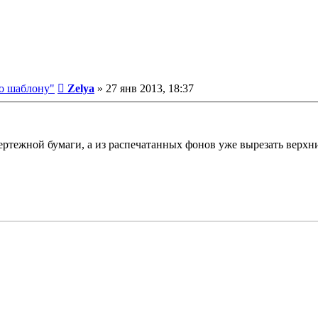
Сообщение
о шаблону"
Zelya
»
27 янв 2013, 18:37
ертежной бумаги, а из распечатанных фонов уже вырезать верхни