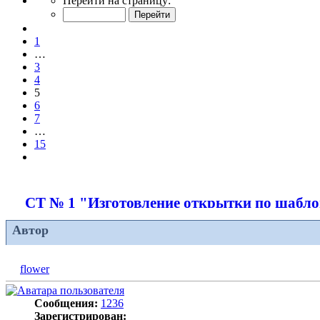
Перейти на страницу:
5
из
Пред.
15
1
…
3
4
5
6
7
…
15
След.
СТ № 1 "Изготовление открытки по шабл
Автор
flower
Сообщения:
1236
Зарегистрирован: