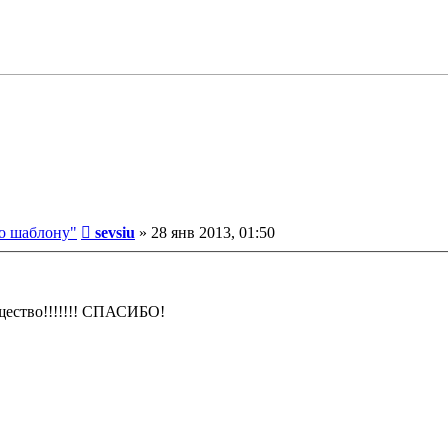
Сообщение
о шаблону"
sevsiu
»
28 янв 2013, 01:50
бщество!!!!!!! СПАСИБО!