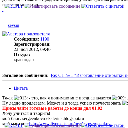
их реализации нет
sevsiu
Сообщения:
1190
Зарегистрирован:
23 июл 2012, 09:40
Откуда:
краснодар
Заголовок сообщения:
Re: СТ № 1 "Изготовление открытки п
Цитата
Та-ак
- это, как я понимаю мне предназначается
.
Ну ладно продлеваем. Может и я тогда успею поучаствовать
Присылайте готовые работы до конца дня 01.02
Хочу учиться и творить!
мой блог: sergeenkova-ekaterina.blogspot.ru
мой магазин:
http://www.livemaster.ru/myshop/sergeenkova