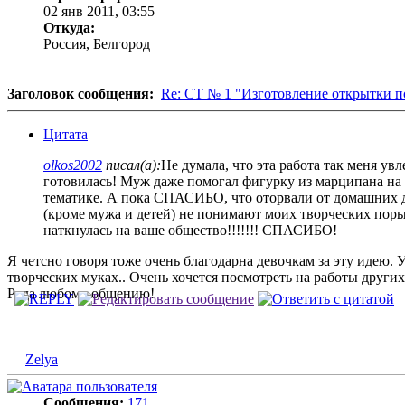
02 янв 2011, 03:55
Откуда:
Россия, Белгород
Заголовок сообщения:
Re: СТ № 1 "Изготовление открытки п
Цитата
olkos2002
писал(а):
Не думала, что эта работа так меня у
готовилась! Муж даже помогал фигурку из марципана на т
тематике. А пока СПАСИБО, что оторвали от домашних д
(кроме мужа и детей) не понимают моих творческих порыво
наткнулась на ваше общество!!!!!!! СПАСИБО!
Я четсно говоря тоже очень благодарна девочкам за эту идею. 
творческих муках.. Очень хочется посмотреть на работы других
Рада любому общению!
Zelya
Сообщения:
171