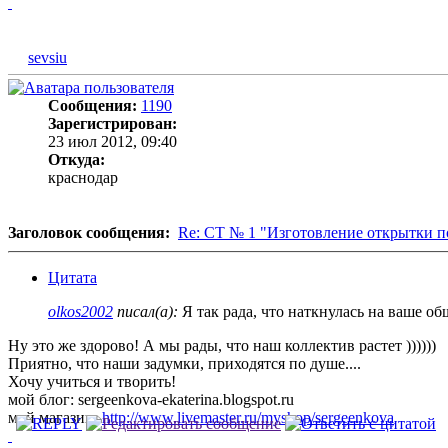
sevsiu
Сообщения:
1190
Зарегистрирован:
23 июл 2012, 09:40
Откуда:
краснодар
Заголовок сообщения:
Re: СТ № 1 "Изготовление открытки п
Цитата
olkos2002
писал(а):
Я так рада, что наткнулась на ваше о
Ну это же здорово! А мы рады, что наш коллектив растет ))))))
Приятно, что наши задумки, приходятся по душе....
Хочу учиться и творить!
мой блог: sergeenkova-ekaterina.blogspot.ru
мой магазин:
http://www.livemaster.ru/myshop/sergeenkova