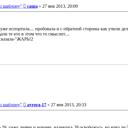
Сообщение
о шаблону"
саша
»
27 янв 2013, 20:09
я уже испортила.... пробовала и с обратной стороны как учили де
ли те кто в этом что то смыслит....
 сказала-"ЖАРЬ!2
Сообщение
о шаблону"
avrora-17
»
27 янв 2013, 20:33
о 29, сижу днями и ночами, надеялась 28 освобожусь, но вряд ли