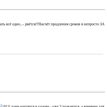
лать всё одно...- рвётся!?Насчёт продления сроков я непросто ЗА
идеи крутятся в голове - уже 3 толкаются, а времени для