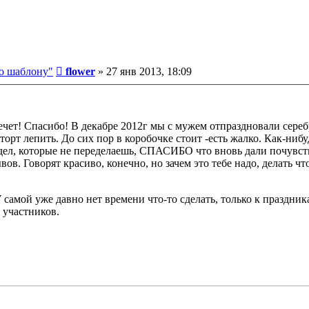
Сообщение
о шаблону"
flower
»
27 янв 2013, 18:09
влечет! Спасибо! В декабре 2012г мы с мужем отпраздновали сере
орт лепить. До сих пор в коробочке стоит -есть жалко. Как-ниб
ел, которые не переделаешь, СПАСИБО что вновь дали почувств
в. Говорят красиво, конечно, но зачем это тебе надо, делать что
У самой уже давно нет времени что-то сделать, только к праздник
 участников.