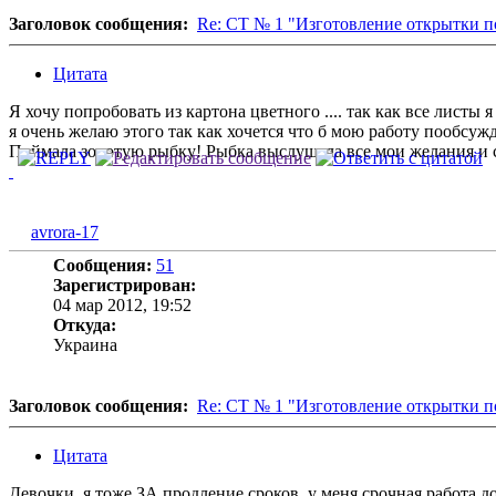
Заголовок сообщения:
Re: СТ № 1 "Изготовление открытки п
Цитата
Я хочу попробовать из картона цветного .... так как все листы 
я очень желаю этого так как хочется что б мою работу пообсужда
Поймала золотую рыбку! Рыбка выслушала все мои желания и
avrora-17
Сообщения:
51
Зарегистрирован:
04 мар 2012, 19:52
Откуда:
Украина
Заголовок сообщения:
Re: СТ № 1 "Изготовление открытки п
Цитата
Девочки, я тоже ЗА продление сроков, у меня срочная работа д