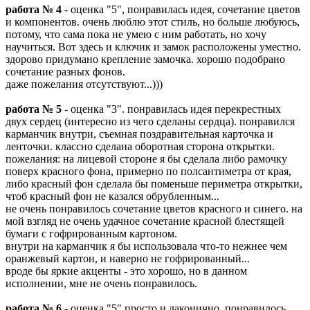
работа № 4
- оценка "5", понравилась идея, сочетание цветов
и компонентов. очень люблю этот стиль, но больше любуюсь,
потому, что сама пока не умею с ним работать, но хочу
научиться. Вот здесь и ключик и замок расположены уместно.
здорово придумано крепление замочка. хорошо подобрано
сочетание разных фонов.
даже пожелания отсутствуют...)))
работа № 5
- оценка "3". понравилась идея перекрестных
двух сердец (интересно из чего сделаны сердца). понравился
карманчик внутри, съемная поздравительная карточка и
ленточки. классно сделана оборотная сторона открытки.
пожелания: на лицевой стороне я бы сделала либо рамочку
поверх красного фона, примерно по полсантиметра от края,
либо красный фон сделала бы поменьше периметра открытки,
чтоб красный фон не казался обрубленным...
не очень понравилось сочетание цветов красного и синего. на
мой взгляд не очень удачное сочетание красной блестящей
бумаги с гофрированным картоном.
внутри на карманчик я бы использовала что-то нежнее чем
оранжевый картон, и наверно не гофрированный...
вроде бы яркие акценты - это хорошо, но в данном
исполнении, мне не очень понравилось.
работа № 6
- оценка "5" просто и лаконично. понравилось