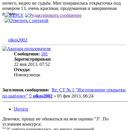
ничего, видно не судьба. Мне понравилась открыточка под
номером 13, очень красивая, продуманная и завершенная
работа.
olkos2002
Сообщения:
181
Зарегистрирован:
22 янв 2013, 07:52
Откуда:
Новокузнецк
Заголовок сообщения:
Re: СТ № 1 "Изготовление открытки
Сообщение
по шаблону"
olkos2002
»
05 фев 2013, 06:24
Цитата
Девочки, прошу не обижаться на мои оценки "3". По
условиям конкурса:
""3" работа понравилась, но много замечаний