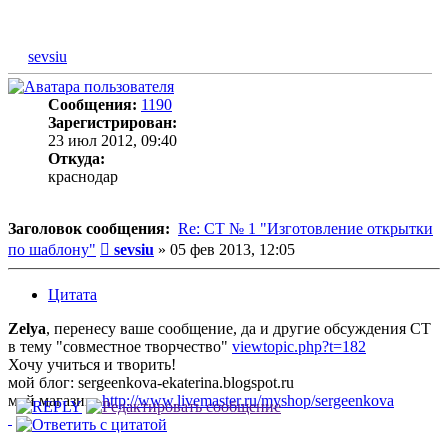
sevsiu
Сообщения:
1190
Зарегистрирован:
23 июл 2012, 09:40
Откуда:
краснодар
Заголовок сообщения:
Re: СТ № 1 "Изготовление открытки
Сообщение
по шаблону"
sevsiu
»
05 фев 2013, 12:05
Цитата
Zelya
, перенесу ваше сообщение, да и другие обсуждения СТ
в тему "совместное творчество"
viewtopic.php?t=182
Хочу учиться и творить!
мой блог: sergeenkova-ekaterina.blogspot.ru
мой магазин:
http://www.livemaster.ru/myshop/sergeenkova