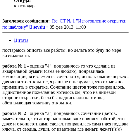
Откуда:
краснодар
Заголовок сообщения:
Re: СТ № 1 "Изготовление открытки
Сообщение
по шаблону"
sevsiu
»
05 фев 2013, 11:00
Цитата
постараюсь описать все работы, но делать это буду по мере
возможности:
работа № 1
- оценка "4", понравилось то что сделана из
акварельной бумаги (сама ее люблю), понравилась
композиция, все элементы сочетаются, использование перьев -
для меня это открытие, я раньше и не думала, что их можно
применить в открытке. Сочетание цветов тоже понравилось.
Единственное пожелание: хотелось бы, чтоб на лицевой
стороне открытки, была бы надпись или картинка,
обозначающая тематику открытки.
работа № 2
- оценка "3", понравилось сочетание цветов.
замечательно, что автор настолько вдохновился работой, что
даже и с конвертиками сделал. понравилась сама идея подарка
ключа, от сердца, души, от квартиры где деньги лежат)))))))