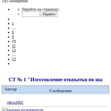
145 сообщений
Страница
Перейти на страницу:
10
из
Пред.
15
1
…
8
9
10
11
12
…
15
След.
СТ № 1 "Изготовление открытки по шабл
Автор
Сообщение
olkos2002