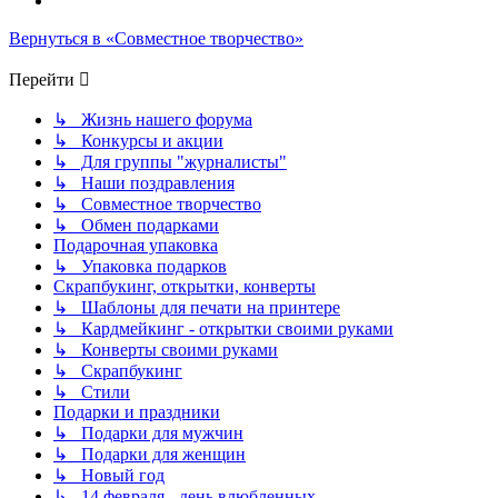
Вернуться в «Совместное творчество»
Перейти
↳ Жизнь нашего форума
↳ Конкурсы и акции
↳ Для группы "журналисты"
↳ Наши поздравления
↳ Совместное творчество
↳ Обмен подарками
Подарочная упаковка
↳ Упаковка подарков
Скрапбукинг, открытки, конверты
↳ Шаблоны для печати на принтере
↳ Кардмейкинг - открытки своими руками
↳ Конверты своими руками
↳ Скрапбукинг
↳ Стили
Подарки и праздники
↳ Подарки для мужчин
↳ Подарки для женщин
↳ Новый год
↳ 14 февраля - день влюбленных