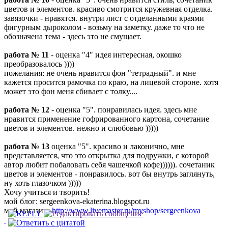
цветов и элементов. красиво смотрится кружевная отделка.
завязочки - нравятся. внутри лист с отделанными краями
фигурным дыроколом - возьму на заметку. даже то что не
обозначена тема - здесь это не смущает.
работа № 11
- оценка "4" идея интересная, окошко
преобразовалось ))))
пожелания: не очень нравится фон "тетрадный". и мне
кажется просится рамочка по краю, на лицевой стороне. хотя
может это фон меня сбивает с толку....
работа № 12
- оценка "5". понравилась идея. здесь мне
нравится применение гофрированного картона, сочетание
цветов и элементов. нежно и слюбовью )))))
работа № 13
оценка "5". красиво и лаконично, мне
представляется, что это открытка для подружки, с которой
автор любит побаловать себя чашечкой кофе)))))). сочетаник
цветов и элементов - понравилось. вот бы внутрь заглянуть,
ну хоть глазочком )))))
Хочу учиться и творить!
мой блог: sergeenkova-ekaterina.blogspot.ru
мой магазин:
http://www.livemaster.ru/myshop/sergeenkova