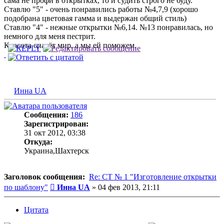
сама не профи в открытках, то и судить строго не буду.
Ставлю "5" - очень понравились работы №4,7,9 (хорошо
подобрана цветовая гамма и выдержан общий стиль)
Ставлю "4" - нежные открытки №6,14. №13 понравилась, но
немного для меня пестрит.
Красота спасёт мир, а мы ей поможем.
Инна UA
Сообщения:
186
Зарегистрирован:
31 окт 2012, 03:38
Откуда:
Украина,Шахтерск
Заголовок сообщения:
Re: СТ № 1 "Изготовление открытки
Сообщение
по шаблону"
Инна UA
»
04 фев 2013, 21:11
Цитата