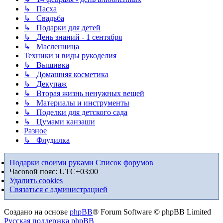
↳ Пасха
↳ Свадьба
↳ Подарки для детей
↳ День знаний - 1 сентября
↳ Масленница
Техники и виды рукоделия
↳ Вышивка
↳ Домашняя косметика
↳ Декупаж
↳ Вторая жизнь ненужных вещей
↳ Материалы и инструменты
↳ Поделки для детского сада
↳ Цумами канзаши
Разное
↳ Флудилка
Подарки своими руками
Список форумов
Часовой пояс:
UTC+03:00
Удалить cookies
Связаться с администрацией
Создано на основе
phpBB
® Forum Software © phpBB Limited
Русская поддержка phpBB