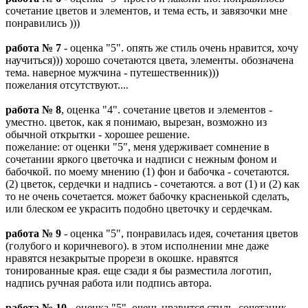
сочетание цветов и элементов, и тема есть, и завязочки мне
понравились )))
работа № 7
- оценка "5". опять же стиль очень нравится, хочу
научиться))) хорошо сочетаются цвета, элементы. обозначена
тема. наверное мужчина - путешественник)))
пожелания отсутствуют....
работа № 8
, оценка "4". сочетание цветов и элементов -
уместно. цветок, как я понимаю, вырезан, возможно из
обычной открытки - хорошее решение.
пожелание: от оценки "5", меня удерживает сомнение в
сочетании яркого цветочка и надписи с нежным фоном и
бабочкой. по моему мнению (1) фон и бабочка - сочетаются.
(2) цветок, сердечки и надпись - сочетаются. а вот (1) и (2) как
то не очень сочетается. может бабочку красненькой сделать,
или блеском ее украсить подобно цветочку и сердечкам.
работа № 9
- оценка "5", понравилась идея, сочетания цветов
(голубого и коричневого). в этом исполнении мне даже
нравятся незакрытые прорези в окошке. нравятся
тонированные края. еще сзади я бы разместила логотип,
надпись ручная работа или подпись автора.
работа № 10
- оценка "5". очень нравится стиль, сочетаник