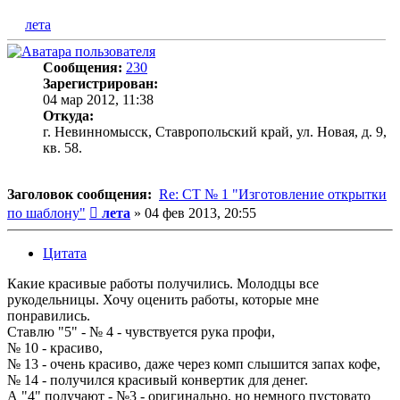
лета
Сообщения:
230
Зарегистрирован:
04 мар 2012, 11:38
Откуда:
г. Невинномысск, Ставропольский край, ул. Новая, д. 9,
кв. 58.
Заголовок сообщения:
Re: СТ № 1 "Изготовление открытки
Сообщение
по шаблону"
лета
»
04 фев 2013, 20:55
Цитата
Какие красивые работы получились. Молодцы все
рукодельницы. Хочу оценить работы, которые мне
понравились.
Ставлю "5" - № 4 - чувствуется рука профи,
№ 10 - красиво,
№ 13 - очень красиво, даже через комп слышится запах кофе,
№ 14 - получился красивый конвертик для денег.
А "4" получают - №3 - оригинально, но немного пустовато