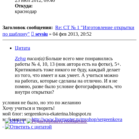
23 июл 2012, 09:40
Откуда:
краснодар
Заголовок сообщения:
Re: СТ № 1 "Изготовление открытки
Сообщение
по шаблону"
sevsiu
»
04 фев 2013, 20:52
Цитата
Zelya
писал(а):
Больше всего мне понравились
работы № 4, 10, 13 (ник автора есть на фотке), 5+.
Критиковать тоже никого не буду, каждый делает
из того, что имеет и как умеет. А учиться можно
на работах, которые сделаны на отлично. И я не
помню, разве было условие фотографировать, что
внутри открытки?
условия не было, но это по желанию
Хочу учиться и творить!
мой блог: sergeenkova-ekaterina.blogspot.ru
мой магазин:
http://www.livemaster.ru/myshop/sergeenkova