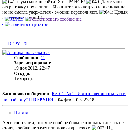
с ума можно сойти! Я в ТРАНСЕ!
Даже мою
открыточку похвалили... Извините, что встряю в оценивание,
но не смогла удержаться - эмоции переполняют.
Целых
3 раза похвалили.!!!
BEPYH9I
Сообщения:
11
Зарегистрирован:
19 ноя 2012, 22:47
Откуда:
Тихорецк
Заголовок сообщения:
Re: СТ № 1 "Изготовление открытки
Сообщение
по шаблону"
BEPYH9I
»
04 фев 2013, 23:18
Цитата
А я в состоянии, что мне вообще больше открытки делать не
стоит, вообще не заметили мою открыточку.
Ну,