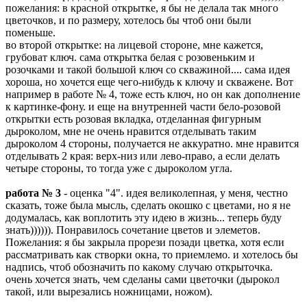
пожелания: в красной открытке, я бы не делала так много
цветочков, и по размеру, хотелось бы чтоб они были
поменьше.
во второй открытке: на лицевой стороне, мне кажется,
грубоват ключ. сама открытка белая с розовеньким и
розочками и такой большой ключ со скважиной.... сама идея
хороша, но хочется еще чего-нибудь к ключу и скважене. Вот
например в работе № 4, тоже есть ключ, но он как дополнение
к картинке-фону. и еще на внутренней части бело-розовой
открытки есть розовая вкладка, отделанная фигурным
дыроколом, мне не очень нравится отделывать таким
дыроколом 4 стороны, получается не аккуратно. мне нравится
отделывать 2 края: верх-низ или лево-право, а если делать
четыре стороны, то тогда уже с дыроколом угла.
работа № 3
- оценка "4". идея великолепная, у меня, честно
сказать, тоже была мысль, сделать окошко с цветами, но я не
додумалась, как воплотить эту идею в жизнь... теперь буду
знать)))))). Понравилось сочетание цветов и элеметов.
Пожелания: я бы закрыла прорези позади цветка, хотя если
рассматривать как створки окна, то приемлемо. и хотелось бы
надпись, чтоб обозначить по какому случаю открыточка.
очень хочется знать, чем сделаны сами цветочки (дырокол
такой, или вырезались ножницами, ножом).