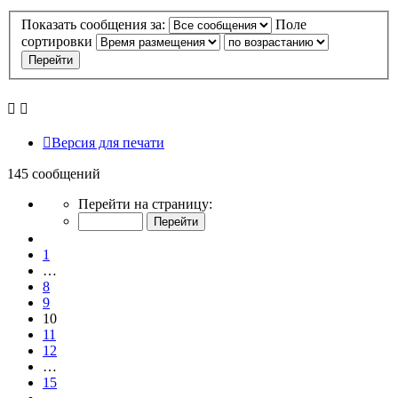
Показать сообщения за:
Поле
сортировки
Версия для печати
145 сообщений
Страница
Перейти на страницу:
10
из
Пред.
15
1
…
8
9
10
11
12
…
15
След.