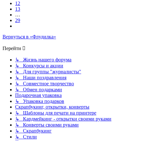
12
13
…
29
След.
Вернуться в «Флудилка»
Перейти
↳ Жизнь нашего форума
↳ Конкурсы и акции
↳ Для группы "журналисты"
↳ Наши поздравления
↳ Совместное творчество
↳ Обмен подарками
Подарочная упаковка
↳ Упаковка подарков
Скрапбукинг, открытки, конверты
↳ Шаблоны для печати на принтере
↳ Кардмейкинг - открытки своими руками
↳ Конверты своими руками
↳ Скрапбукинг
↳ Стили