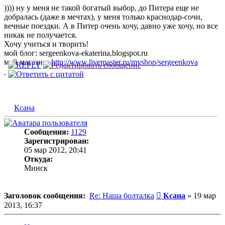
)))) ну у меня не такой богатый выбор, до Питера еще не
добралась (даже в мечтах), у меня только краснодар-сочи,
вечные поездки. А в Питер очень хочу, давно уже хочу, но все
никак не получается.
Хочу учиться и творить!
мой блог: sergeenkova-ekaterina.blogspot.ru
мой магазин:
http://www.livemaster.ru/myshop/sergeenkova
Ксана
Сообщения:
1129
Зарегистрирован:
05 мар 2012, 20:41
Откуда:
Минск
Сообщение
Заголовок сообщения:
Re: Наша болталка
Ксана
»
19 мар
2013, 16:37