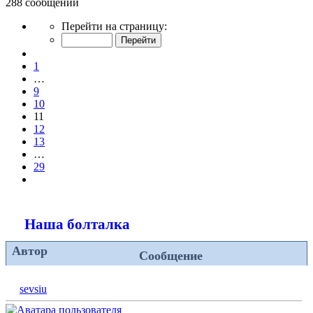
288 сообщений
Страница
Перейти на страницу:
11
из
Пред.
29
1
…
9
10
11
12
13
…
29
След.
Наша болталка
Автор
Сообщение
sevsiu