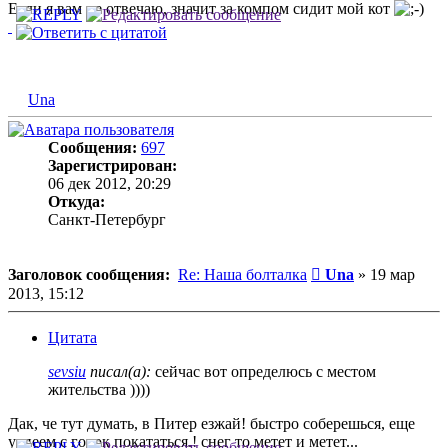
Если я вам не отвечаю, значит за компом сидит мой кот
Una
Сообщения:
697
Зарегистрирован:
06 дек 2012, 20:29
Откуда:
Санкт-Петербург
Сообщение
Заголовок сообщения:
Re: Наша болталка
Una
»
19 мар
2013, 15:12
Цитата
sevsiu
писал(а):
сейчас вот определюсь с местом
жительства ))))
Дак, че тут думать, в Питер езжай! быстро соберешься, еще
успеем с горок покататься.! снег то метет и метет...