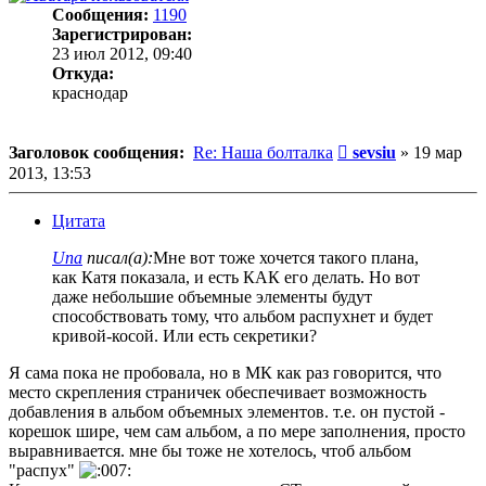
Сообщения:
1190
Зарегистрирован:
23 июл 2012, 09:40
Откуда:
краснодар
Сообщение
Заголовок сообщения:
Re: Наша болталка
sevsiu
»
19 мар
2013, 13:53
Цитата
Una
писал(а):
Мне вот тоже хочется такого плана,
как Катя показала, и есть КАК его делать. Но вот
даже небольшие объемные элементы будут
способствовать тому, что альбом распухнет и будет
кривой-косой. Или есть секретики?
Я сама пока не пробовала, но в МК как раз говорится, что
место скрепления страничек обеспечивает возможность
добавления в альбом объемных элементов. т.е. он пустой -
корешок шире, чем сам альбом, а по мере заполнения, просто
выравнивается. мне бы тоже не хотелось, чтоб альбом
"распух"