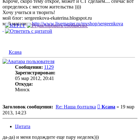
Короче, скоро тему открое, может и СТ сделаем.... сейчас вот
определюсь с местом жительства ))))
Хочу учиться и творить!
мой блог: sergeenkova-ekaterina.blogspot.ru
мой магазин:
http://www.livemaster.ru/myshop/sergeenkova
Ксана
Сообщения:
1129
Зарегистрирован:
05 мар 2012, 20:41
Откуда:
Минск
Сообщение
Заголовок сообщения:
Re: Наша болталка
Ксана
»
19 мар
2013, 14:23
Цитата
да-да) и меня подождите еще пару неделек)))