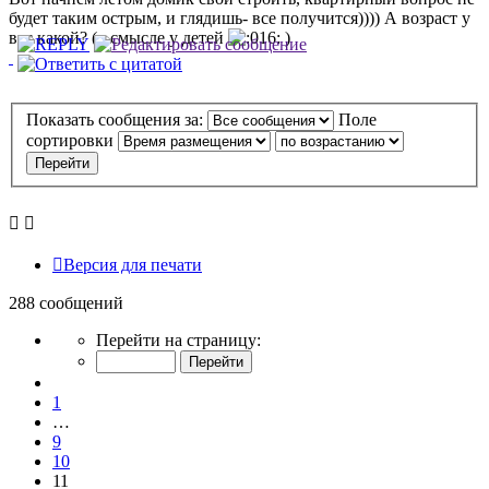
будет таким острым, и глядишь- все получится)))) А возраст у
вас какой? (в смысле у детей
)
Показать сообщения за:
Поле
сортировки
Версия для печати
288 сообщений
Страница
Перейти на страницу:
11
из
Пред.
29
1
…
9
10
11