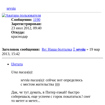
sevsiu
Сообщения:
1190
Зарегистрирован:
23 июл 2012, 09:40
Откуда:
краснодар
Сообщение
Заголовок сообщения:
Re: Наша болталка
sevsiu
»
19 мар
2013, 15:42
Цитата
Una писал(а):
sevsiu писал(а):
сейчас вот определюсь
с местом жительства ))))
Дак, че тут думать, в Питер езжай! быстро
соберешься, еще успеем с горок покататься.! снег
то метет и метет...