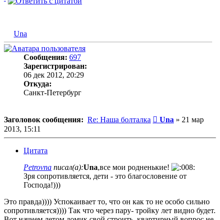
Una
Сообщения:
697
Зарегистрирован:
06 дек 2012, 20:29
Откуда:
Санкт-Петербург
Сообщение
Заголовок сообщения:
Re: Наша болталка
Una
»
21 мар
2013, 15:11
Цитата
Petrovna
писал(а):
Una
,все мои родненькие!
Зря сопротивляется, дети - это благословение от
Господа!)))
Это правда)))) Успокаивает то, что он как то не особо сильно
сопротивляется)))) Так что через пару- тройку лет видно будет.
Вот начнем летом домик свой строить, квартирный вопрос не