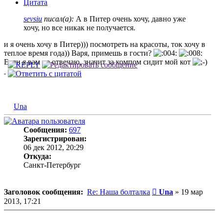
Цитата
sevsiu
писал(а):
А в Питер очень хочу, давно уже
хочу, но все никак не получается.
и я очень хочу в Питер))) посмотреть на красоты, ток хочу в
теплое время года)) Варя, примешь в гости?
Если я вам не отвечаю, значит за компом сидит мой кот
Una
Сообщения:
697
Зарегистрирован:
06 дек 2012, 20:29
Откуда:
Санкт-Петербург
Сообщение
Заголовок сообщения:
Re: Наша болталка
Una
»
19 мар
2013, 17:21