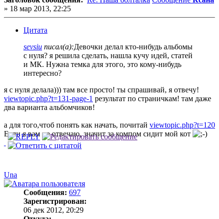
»
18 мар 2013, 22:25
Цитата
sevsiu
писал(а):
Девочки делал кто-нибудь альбомы
с нуля? я решила сделать, нашла кучу идей, статей
и МК. Нужна темка для этого, это кому-нибудь
интересно?
я с нуля делала))) там все просто! ты спрашивай, я отвечу!
viewtopic.php?t=131-page-1
результат по страничкам! там даже
два варианта альбомчиков!
а для того,чтоб понять как начать, почитай
viewtopic.php?t=120
Если я вам не отвечаю, значит за компом сидит мой кот
Una
Сообщения:
697
Зарегистрирован:
06 дек 2012, 20:29
Откуда: