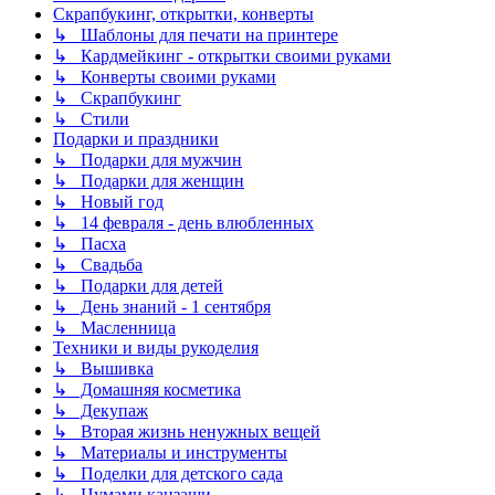
Скрапбукинг, открытки, конверты
↳ Шаблоны для печати на принтере
↳ Кардмейкинг - открытки своими руками
↳ Конверты своими руками
↳ Скрапбукинг
↳ Стили
Подарки и праздники
↳ Подарки для мужчин
↳ Подарки для женщин
↳ Новый год
↳ 14 февраля - день влюбленных
↳ Пасха
↳ Свадьба
↳ Подарки для детей
↳ День знаний - 1 сентября
↳ Масленница
Техники и виды рукоделия
↳ Вышивка
↳ Домашняя косметика
↳ Декупаж
↳ Вторая жизнь ненужных вещей
↳ Материалы и инструменты
↳ Поделки для детского сада
↳ Цумами канзаши