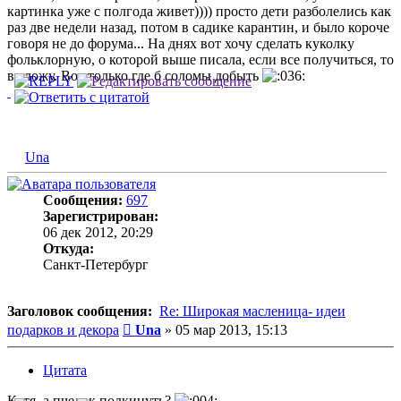
картинка уже с полгода живет)))) просто дети разболелись как
раз две недели назад, потом в садике карантин, и было короче
говоря не до форума... На днях вот хочу сделать куколку
фольклорную, о которой выше писала, если все получиться, то
выложу. Вот только где б соломы добыть
Una
Сообщения:
697
Зарегистрирован:
06 дек 2012, 20:29
Откуда:
Санкт-Петербург
Заголовок сообщения:
Re: Широкая масленица- идеи
Сообщение
подарков и декора
Una
»
05 мар 2013, 15:13
Цитата
Катя, а пчелок подкинуть?