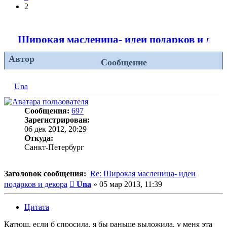
2
Широкая масленица- идеи подарков и дек
Автор
Сообщение
Una
Сообщения:
697
Зарегистрирован:
06 дек 2012, 20:29
Откуда:
Санкт-Петербург
Заголовок сообщения:
Re: Широкая масленица- идеи
Сообщение
подарков и декора
Una
»
05 мар 2013, 11:39
Цитата
Катюш, если б спросила, я бы раньше выложила, у меня эта