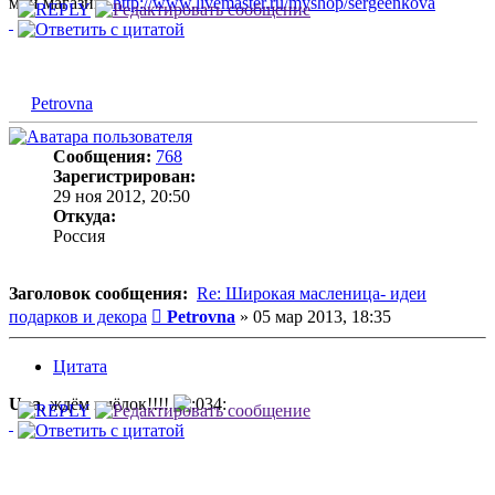
мой магазин:
http://www.livemaster.ru/myshop/sergeenkova
Petrovna
Сообщения:
768
Зарегистрирован:
29 ноя 2012, 20:50
Откуда:
Россия
Заголовок сообщения:
Re: Широкая масленица- идеи
Сообщение
подарков и декора
Petrovna
»
05 мар 2013, 18:35
Цитата
Una
, ждём пчёлок!!!!