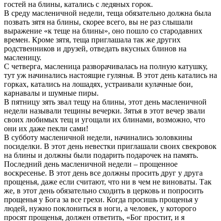
гостей на блины, катались с ледяных горок.
В среду масленичной недели, теща обязательно должна была
позвать зятя на блины, скорее всего, вы не раз слышали
выражение «к теще на блины», оно пошло со стародавних
времен. Кроме зятя, теща приглашала так же других
родственников и друзей, отведать вкусных блинов на
масленицу.
С четверга, масленица разворачивалась на полную катушку,
тут уж начинались настоящие гулянья. В этот день катались на
горках, катались на лошадях, устраивали кулачные бои,
карнавалы и шумные пиры.
В пятницу зять звал тещу на блины, этот день масленичной
недели называли тещины вечерки. Зятья в этот вечер звали
своих любимых тещ и угощали их блинами, возможно, что
они их даже пекли сами!
В субботу масленичной недели, начинались золовкины
посиделки. В этот день невестки приглашали своих свекровок
на блины и должны были подарить подарочек на память.
Последний день масленичной недели – прощенное
воскресенье. В этот день все должны просить друг у друга
прощенья, даже если считают, что ни в чем не виноваты. Так
же, в этот день обязательно сходить в церковь и попросить
прощенья у Бога за все грехи. Когда просишь прощенья у
людей, нужно поклониться в ноги, а человек, у которого
просят прощенья, должен ответить, «Бог простит, и я