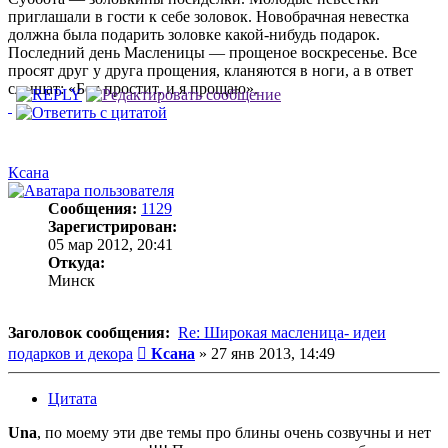
приглашали в гости к себе золовок. Новобрачная невестка
должна была подарить золовке какой-нибудь подарок.
Последний день Масленицы — прощеное воскресенье. Все
просят друг у друга прощения, кланяются в ноги, а в ответ
слышат: «Бог простит, и я прощаю».
Ксана
Сообщения:
1129
Зарегистрирован:
05 мар 2012, 20:41
Откуда:
Минск
Заголовок сообщения:
Re: Широкая масленица- идеи
Сообщение
подарков и декора
Ксана
»
27 янв 2013, 14:49
Цитата
Una
, по моему эти две темы про блины очень созвучны и нет