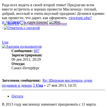
Рада всех видеть в своей второй темке! Предлагаю всем
вместе встретить и хорошо провести Масленицу- теплый,
добрый, веселый и очень вкусный праздник! Делимся идеями-
как провести, что дарит, как оформлять.
viewtopic.php?
p=6872#p6872
- едим блины!
Una
Сообщения:
697
Зарегистрирован:
06 дек 2012, 20:29
Откуда:
Санкт-Петербург
Заголовок сообщения:
Re: Широкая масленица- идеи
Сообщение
подарков и декора
Una
»
27 янв 2013, 14:35
Цитата
В 2013 году масленицу начинают праздновать с 11 марта.