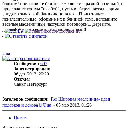
блюдом! приготовьте блинные мешочки с разной начинкой, и
предложите гостям "с собой", пусть выберут наугад, а дома
увидят, кому какой блинчик попался... Приготовьте
пригласительные, оформив их в блинной теме, вспомните
веселые масленичные частушки-поговорки... Дерзайте,
друзья! А у кого есть еще идеи- делитесь!!!
Una
Сообщения:
697
Зарегистрирован:
06 дек 2012, 20:29
Откуда:
Санкт-Петербург
Заголовок сообщения:
Re: Широкая масленица- идеи
Сообщение
подарков и декора
Una
»
05 мар 2013, 01:26
Цитата
Варианты пригласительных: