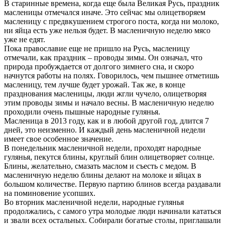
В старинные времена, когда еще была Великая Русь, праздник
масленицы отмечался иначе. Это сейчас мы олицетворяем
масленицу с предвкушением строгого поста, когда ни молоко,
ни яйца есть уже нельзя будет. В масленичную неделю мясо
уже не едят.
Пока православие еще не пришло на Русь, масленицу
отмечали, как праздник – проводы зимы. Он означал, что
природа пробуждается от долгого зимнего сна, и скоро
начнутся работы на полях. Говорилось, чем пышнее отметишь
масленицу, тем лучше будет урожай. Так же, в конце
празднования масленицы, люди жгли чучело, олицетворяя
этим проводы зимы и начало весны. В масленичную неделю
проходили очень пышные народные гулянья.
Масленица в 2013 году, как и в любой другой год, длится 7
дней, это неизменно. И каждый день масленичной недели
имеет свое особенное значение.
В понедельник масленичной недели, проходят народные
гулянья, пекутся блины, круглый блин олицетворяет солнце.
Блины, желательно, смазать маслом и съесть с медом. В
масленичную неделю блины делают на молоке и яйцах в
большом количестве. Первую партию блинов всегда раздавали
на поминовение усопших.
Во вторник масленичной недели, народные гулянья
продолжались, с самого утра молодые люди начинали кататься
и звали всех остальных. Собирали богатые столы, приглашали