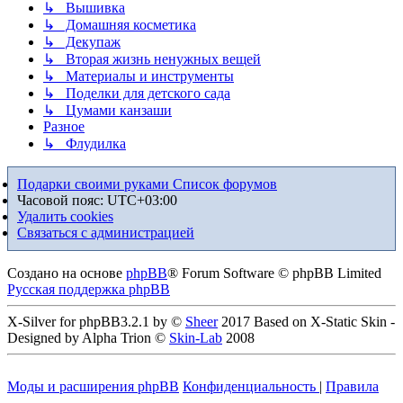
↳ Вышивка
↳ Домашняя косметика
↳ Декупаж
↳ Вторая жизнь ненужных вещей
↳ Материалы и инструменты
↳ Поделки для детского сада
↳ Цумами канзаши
Разное
↳ Флудилка
Подарки своими руками
Список форумов
Часовой пояс:
UTC+03:00
Удалить cookies
Связаться с администрацией
Создано на основе
phpBB
® Forum Software © phpBB Limited
Русская поддержка phpBB
X-Silver for phpBB3.2.1 by ©
Sheer
2017 Based on X-Static Skin -
Designed by Alpha Trion ©
Skin-Lab
2008
Моды и расширения phpBB
Конфиденциальность
|
Правила