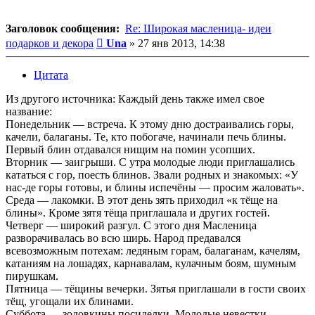
Заголовок сообщения:
Re: Широкая масленица- идеи
Сообщение
подарков и декора
Una
»
27 янв 2013, 14:38
Цитата
Из другого источника: Каждый день также имел свое
название:
Понедельник — встреча. К этому дню достраивались горы,
качели, балаганы. Те, кто побогаче, начинали печь блины.
Первый блин отдавался нищим на помин усопших.
Вторник — заигрыши. С утра молодые люди приглашались
кататься с гор, поесть блинов. Звали родных и знакомых: «У
нас-де горы готовы, и блины испечёны — просим жаловать».
Среда — лакомки. В этот день зять приходил «к тёще на
блины». Кроме зятя тёща приглашала и других гостей.
Четверг — широкий разгул. С этого дня Масленица
разворачивалась во всю ширь. Народ предавался
всевозможным потехам: ледяным горам, балаганам, качелям,
катаниям на лошадях, карнавалам, кулачным боям, шумным
пирушкам.
Пятница — тёщины вечерки. Зятья приглашали в гости своих
тёщ, угощали их блинами.
Суббота — золовкины посиделки. Молодые невестки