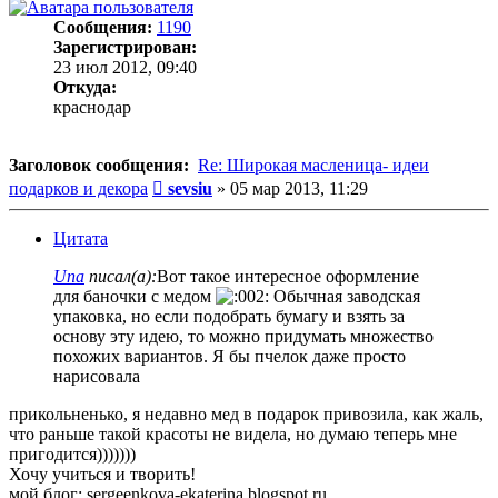
Сообщения:
1190
Зарегистрирован:
23 июл 2012, 09:40
Откуда:
краснодар
Заголовок сообщения:
Re: Широкая масленица- идеи
Сообщение
подарков и декора
sevsiu
»
05 мар 2013, 11:29
Цитата
Una
писал(а):
Вот такое интересное оформление
для баночки с медом
Обычная заводская
упаковка, но если подобрать бумагу и взять за
основу эту идею, то можно придумать множество
похожих вариантов. Я бы пчелок даже просто
нарисовала
прикольненько, я недавно мед в подарок привозила, как жаль,
что раньше такой красоты не видела, но думаю теперь мне
пригодится)))))))
Хочу учиться и творить!
мой блог: sergeenkova-ekaterina.blogspot.ru