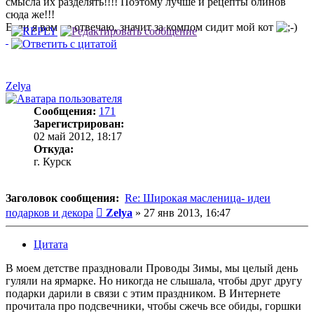
смысла их разделять!!!! Поэтому лучше и рецепты блинов
сюда же!!!
Если я вам не отвечаю, значит за компом сидит мой кот
Zelya
Сообщения:
171
Зарегистрирован:
02 май 2012, 18:17
Откуда:
г. Курск
Заголовок сообщения:
Re: Широкая масленица- идеи
Сообщение
подарков и декора
Zelya
»
27 янв 2013, 16:47
Цитата
В моем детстве праздновали Проводы Зимы, мы целый день
гуляли на ярмарке. Но никогда не слышала, чтобы друг другу
подарки дарили в связи с этим праздником. В Интернете
прочитала про подсвечники, чтобы сжечь все обиды, горшки