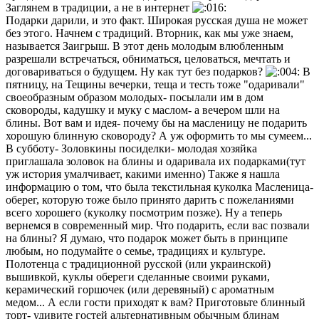
Заглянем в традиции, а не в интернет
Подарки дарили, и это факт. Широкая русская душа не может
без этого. Начнем с традиций. Вторник, как мы уже знаем,
называется Заигрыш. В этот день молодым влюбленным
разрешали встречаться, обниматься, целоваться, мечтать и
договариваться о будущем. Ну как тут без подарков?
В
пятницу, на Тещины вечерки, теща и тесть тоже "одаривали"
своеобразным образом молодых- посылали им в дом
сковороды, кадушку и муку с маслом- а вечером шли на
блины. Вот вам и идея- почему бы на масленицу не подарить
хорошую блинную сковороду? А уж оформить то мы сумеем...
В субботу- Золовкины посиделки- молодая хозяйка
приглашала золовок на блины и одаривала их подарками(тут
уж история умалчивает, какими именно) Также я нашла
информацию о том, что была текстильная куколка Масленица-
оберег, которую тоже было принято дарить с пожеланиями
всего хорошего (куколку посмотрим позже). Ну а теперь
вернемся в современный мир. Что подарить, если вас позвали
на блины? Я думаю, что подарок может быть в принципе
любым, но подумайте о семье, традициях и культуре.
Полотенца с традиционной русской (или украинской)
вышивкой, куклы обереги сделанные своими руками,
керамический горшочек (или деревяный) с ароматным
медом... А если гости приходят к вам? Приготовьте блинный
торт- удивите гостей альтернативным обычным блинам