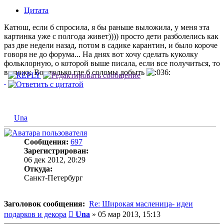
Цитата
Катюш, если б спросила, я бы раньше выложила, у меня эта
картинка уже с полгода живет)))) просто дети разболелись как
раз две недели назад, потом в садике карантин, и было короче
говоря не до форума... На днях вот хочу сделать куколку
фольклорную, о которой выше писала, если все получиться, то
выложу. Вот только где б соломы добыть
Una
Сообщения:
697
Зарегистрирован:
06 дек 2012, 20:29
Откуда:
Санкт-Петербург
Заголовок сообщения:
Re: Широкая масленица- идеи
Сообщение
подарков и декора
Una
»
05 мар 2013, 15:13