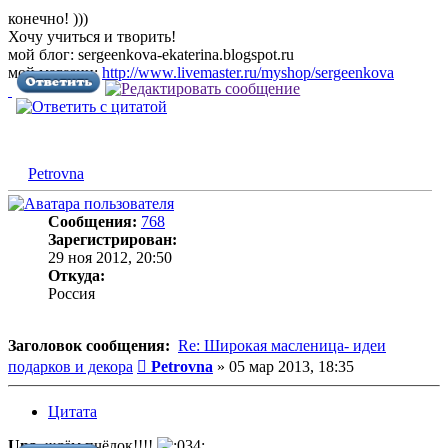
конечно! )))
Хочу учиться и творить!
мой блог: sergeenkova-ekaterina.blogspot.ru
мой магазин:
http://www.livemaster.ru/myshop/sergeenkova
Petrovna
Сообщения:
768
Зарегистрирован:
29 ноя 2012, 20:50
Откуда:
Россия
Заголовок сообщения:
Re: Широкая масленица- идеи
Сообщение
подарков и декора
Petrovna
»
05 мар 2013, 18:35
Цитата
Una
, ждём пчёлок!!!!