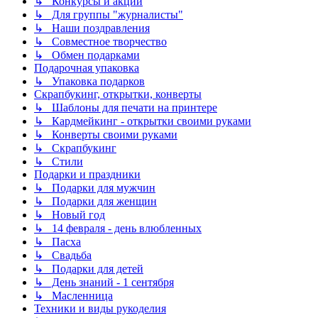
↳ Конкурсы и акции
↳ Для группы "журналисты"
↳ Наши поздравления
↳ Совместное творчество
↳ Обмен подарками
Подарочная упаковка
↳ Упаковка подарков
Скрапбукинг, открытки, конверты
↳ Шаблоны для печати на принтере
↳ Кардмейкинг - открытки своими руками
↳ Конверты своими руками
↳ Скрапбукинг
↳ Стили
Подарки и праздники
↳ Подарки для мужчин
↳ Подарки для женщин
↳ Новый год
↳ 14 февраля - день влюбленных
↳ Пасха
↳ Свадьба
↳ Подарки для детей
↳ День знаний - 1 сентября
↳ Масленница
Техники и виды рукоделия