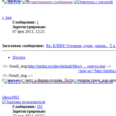
вернусь
s_kan
Сообщения:
1
Зарегистрирован:
07 фев 2013, 12:21
С
Заголовок сообщения:
Re: БЛИН! Готовим, едим, дарим...
s
Цитата
<!-- Small_img:
http://pinlist.ru/sites/default/files/s ... rugeva.jpg
| -->
<img src='http://pinlist
<!--/Small_img -->
Скорее не рецепт, а форма подачи. Тесто готовим такое, как н
olkos2002
Сообщения:
181
Зарегистрирован:
22 янв 2013, 07:52