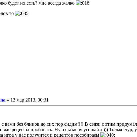
ко будет их есть? мне всегда жалко
елов то
ообщение
na
»
13 мар 2013, 00:31
с вами без блинов до сих пор сидим!!!! В связи с этим придумал
вые рецепты пробовать. Ну а вы меня угощайте))) Только чур, у
па игра у нас получится и рецептов пособираем