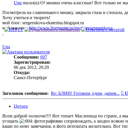
Una
писал(а):
О! мишки очень классные! Вот только не жал
Посмотрела на славненького мишку, закрыла глаза и слопала, д
Хочу учиться и творить!
мой блог: sergeenkova-ekaterina.blogspot.ru
мой магазин:
http://www.livemaster.ru/myshop/sergeenkova
Una
Сообщения:
697
Зарегистрирован:
06 дек 2012, 20:29
Откуда:
Санкт-Петербург
С
Заголовок сообщения:
Re: БЛИН! Готовим, едим, дарим...
U
Цитата
Всем доброй полночи!!!! Вот топает Масленица по стране, а мы 
угощать
фотографиями сопровождать, а заодно всякие но
ваши по нему замечания, и фото результата желательно. Вот ти