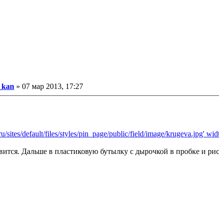
ообщение
_kan
»
07 мар 2013, 17:27
.ru/sites/default/files/styles/pin_page/public/field/image/krugeva.jpg' wi
равится. Дальше в пластиковую бутылку с дырочкой в пробке и ри