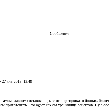
Сообщение
щение
»
27 янв 2013, 13:49
о самом главном составляющем этого праздника- о блинах, блинч
м приготовить. Это будет как бы хранилище рецептов. Ну а обс