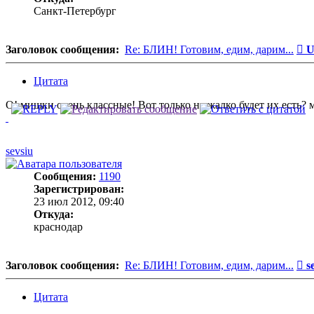
Санкт-Петербург
С
Заголовок сообщения:
Re: БЛИН! Готовим, едим, дарим...
U
Цитата
О! мишки очень классные! Вот только не жалко будет их есть? 
sevsiu
Сообщения:
1190
Зарегистрирован:
23 июл 2012, 09:40
Откуда:
краснодар
С
Заголовок сообщения:
Re: БЛИН! Готовим, едим, дарим...
s
Цитата