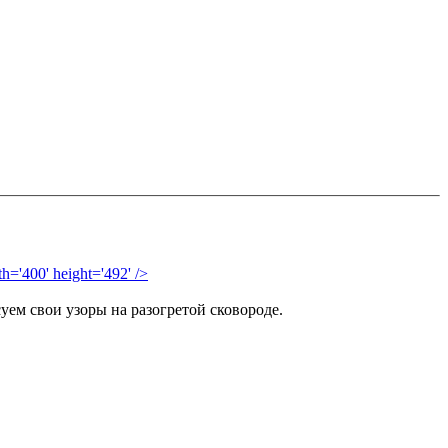
dth='400' height='492' />
суем свои узоры на разогретой сковороде.