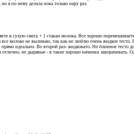
но я по нему делала пока только пару раз.
яете в сухую смесь + 1 стакан молока. Все хорошо перемешивает
о я все молоко не выливаю, так как не люблю очень жидкое тест
прямо идеально. Во второй раз- жидковато. Но блинное тесто доб
отлично, не дырявые - в такие хорошо начинки заворачивать. Од