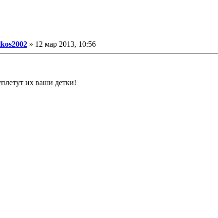
ообщение
lkos2002
»
12 мар 2013, 10:56
уплетут их ваши детки!