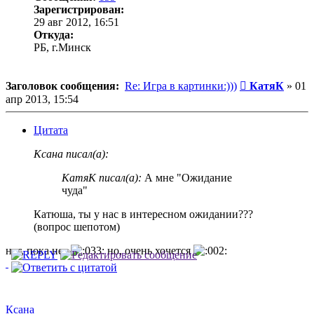
Зарегистрирован:
29 авг 2012, 16:51
Откуда:
РБ, г.Минск
Сообщение
Заголовок сообщения:
Re: Игра в картинки:)))
КатяК
»
01
апр 2013, 15:54
Цитата
Ксана писал(а):
КатяК писал(а):
А мне "Ожидание
чуда"
Катюша, ты у нас в интересном ожидании???
(вопрос шепотом)
нет, пока нет
но, очень хочется
Ксана