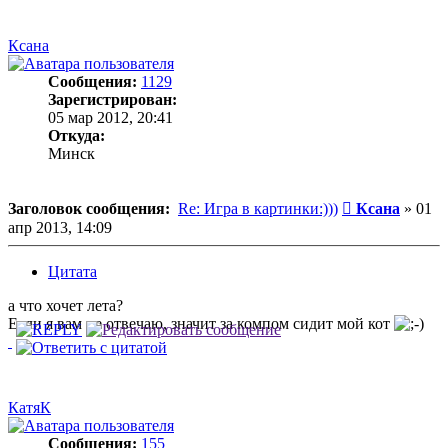
Ксана
Сообщения:
1129
Зарегистрирован:
05 мар 2012, 20:41
Откуда:
Минск
Сообщение
Заголовок сообщения:
Re: Игра в картинки:)))
Ксана
»
01
апр 2013, 14:09
Цитата
а что хочет лета?
Если я вам не отвечаю, значит за компом сидит мой кот
КатяК
Сообщения:
155