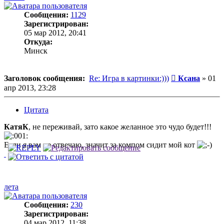
Сообщения:
1129
Зарегистрирован:
05 мар 2012, 20:41
Откуда:
Минск
Сообщение
Заголовок сообщения:
Re: Игра в картинки:)))
Ксана
»
01
апр 2013, 23:28
Цитата
КатяК
, не переживай, зато какое желанное это чудо будет!!!
Если я вам не отвечаю, значит за компом сидит мой кот
лета
Сообщения:
230
Зарегистрирован:
04 мар 2012, 11:38