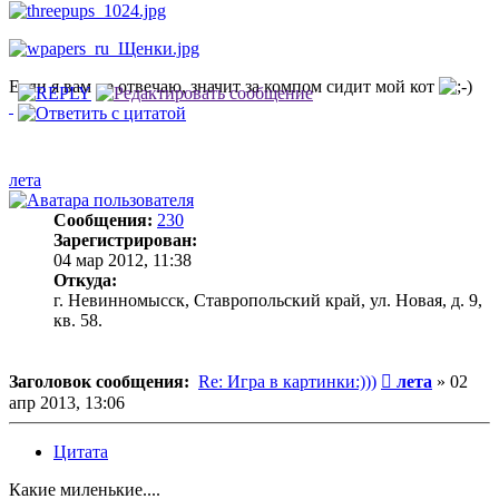
Если я вам не отвечаю, значит за компом сидит мой кот
лета
Сообщения:
230
Зарегистрирован:
04 мар 2012, 11:38
Откуда:
г. Невинномысск, Ставропольский край, ул. Новая, д. 9,
кв. 58.
Сообщение
Заголовок сообщения:
Re: Игра в картинки:)))
лета
»
02
апр 2013, 13:06
Цитата
Какие миленькие....