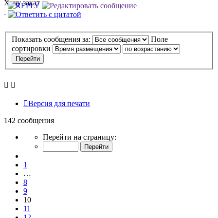
Хочу закат
Показать сообщения за:
Поле
сортировки
Версия для печати
142 сообщения
Страница
Перейти на страницу:
10
из
Пред.
15
1
…
8
9
10
11
12