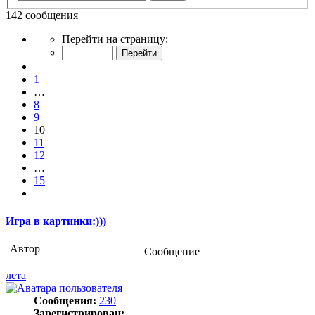
142 сообщения
Страница
Перейти на страницу:
10
из
Пред.
15
1
…
8
9
10
11
12
…
15
След.
Игра в картинки:)))
Автор
Сообщение
лета
Сообщения:
230
Зарегистрирован: