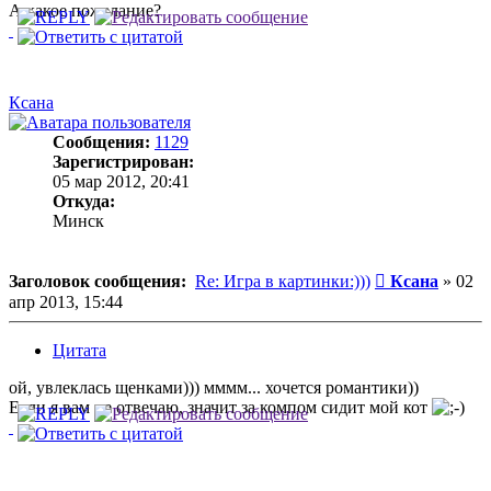
А какое пожелание?
Ксана
Сообщения:
1129
Зарегистрирован:
05 мар 2012, 20:41
Откуда:
Минск
Сообщение
Заголовок сообщения:
Re: Игра в картинки:)))
Ксана
»
02
апр 2013, 15:44
Цитата
ой, увлеклась щенками))) мммм... хочется романтики))
Если я вам не отвечаю, значит за компом сидит мой кот