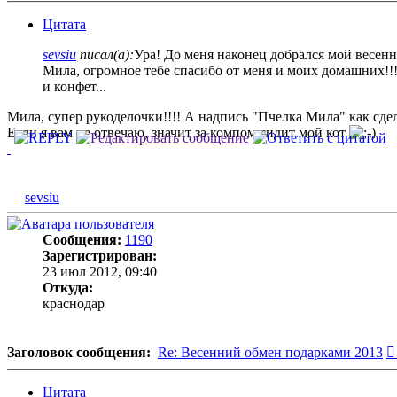
Цитата
sevsiu
писал(а):
Ура! До меня наконец добрался мой весенн
Мила, огромное тебе спасибо от меня и моих домашних!!!
и конфет...
Мила, супер рукоделочки!!!! А надпись "Пчелка Мила" как сде
Если я вам не отвечаю, значит за компом сидит мой кот
sevsiu
Сообщения:
1190
Зарегистрирован:
23 июл 2012, 09:40
Откуда:
краснодар
Заголовок сообщения:
Re: Весенний обмен подарками 2013
Цитата