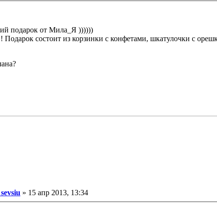
ий подарок от Мила_Я ))))))
! Подарок состоит из корзинки с конфетами, шкатулочки с ореш
лана?
Сообщение
sevsiu
»
15 апр 2013, 13:34