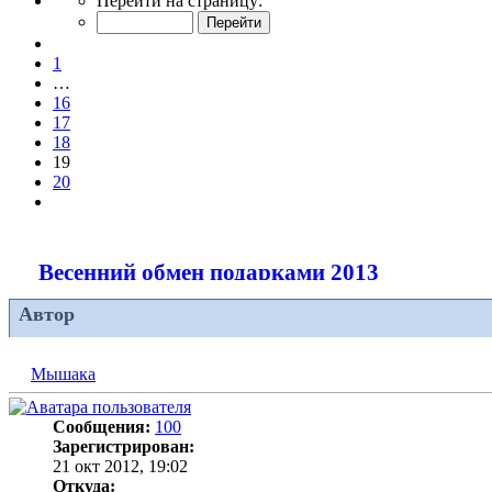
Перейти на страницу:
19
из
Пред.
20
1
…
16
17
18
19
20
След.
Весенний обмен подарками 2013
Автор
Мышака
Сообщения:
100
Зарегистрирован:
21 окт 2012, 19:02
Откуда: