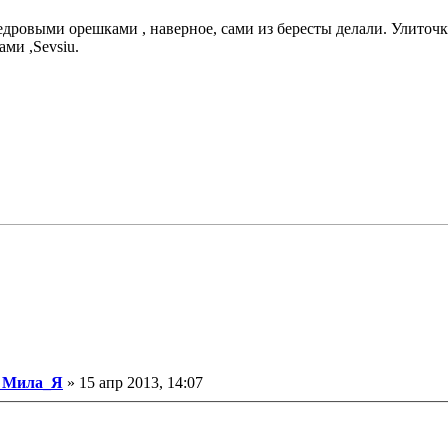
 кедровыми орешками , наверное, сами из бересты делали. Улиточ
ми ,Sevsiu.
Сообщение
Мила_Я
»
15 апр 2013, 14:07