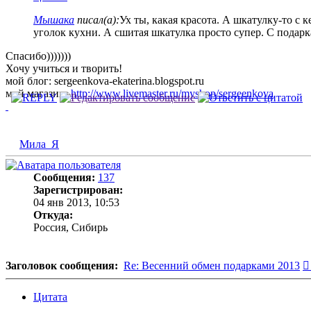
Мышака
писал(а):
Ух ты, какая красота. А шкатулку-то с
уголок кухни. А сшитая шкатулка просто супер. С подарка
Спасибо)))))))
Хочу учиться и творить!
мой блог: sergeenkova-ekaterina.blogspot.ru
мой магазин:
http://www.livemaster.ru/myshop/sergeenkova
Мила_Я
Сообщения:
137
Зарегистрирован:
04 янв 2013, 10:53
Откуда:
Россия, Сибирь
Заголовок сообщения:
Re: Весенний обмен подарками 2013
Цитата