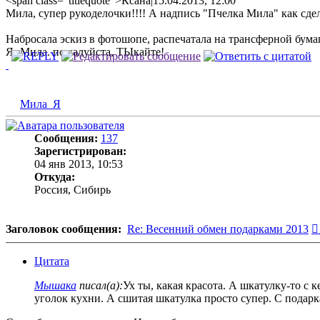
<span class="titlequote">Ксана|15.04.2013, 12:00
Мила, супер рукоделочки!!!! А надпись "Пчелка Мила" как сдела
Набросала эскиз в фотошопе, распечатала на трансферной бума
Я- Мила. пожалуйста, ТЫкайте!
Мила_Я
Сообщения:
137
Зарегистрирован:
04 янв 2013, 10:53
Откуда:
Россия, Сибирь
Заголовок сообщения:
Re: Весенний обмен подарками 2013
Цитата
Мышака
писал(а):
Ух ты, какая красота. А шкатулку-то с
уголок кухни. А сшитая шкатулка просто супер. С подарка