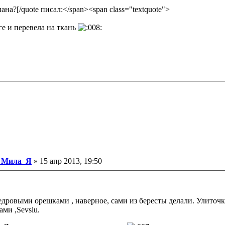
на?[/quote писал:</span><span class="textquote">
ге и перевела на ткань
Сообщение
Мила_Я
»
15 апр 2013, 19:50
 кедровыми орешками , наверное, сами из бересты делали. Улиточ
ми ,Sevsiu.