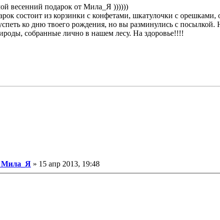
мой весенний подарок от Мила_Я ))))))
рок состоит из корзинки с конфетами, шкатулочки с орешками, о
спеть ко дню твоего рождения, но вы разминулись с посылкой. Ну,
ироды, собранные лично в нашем лесу. На здоровье!!!!
Сообщение
Мила_Я
»
15 апр 2013, 19:48