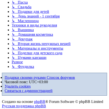
↳ Пасха
↳ Свадьба
↳ Подарки для детей
↳ День знаний - 1 сентября
↳ Масленница
Техники и виды рукоделия
↳ Вышивка
↳ Домашняя косметика
↳ Декупаж
↳ Вторая жизнь ненужных вещей
↳ Материалы и инструменты
↳ Поделки для детского сада
↳ Цумами канзаши
Разное
↳ Флудилка
Подарки своими руками
Список форумов
Часовой пояс:
UTC+03:00
Удалить cookies
Связаться с администрацией
Создано на основе
phpBB
® Forum Software © phpBB Limited
Русская поддержка phpBB