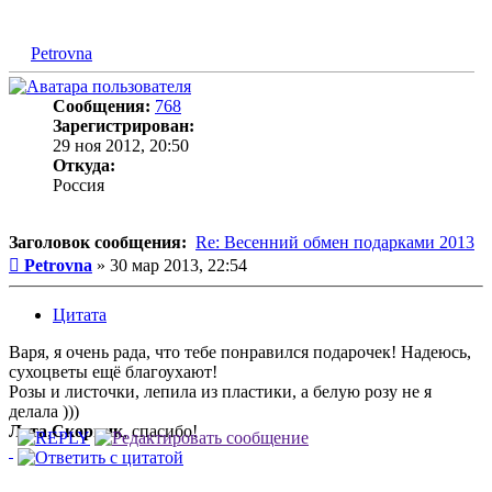
Petrovna
Сообщения:
768
Зарегистрирован:
29 ноя 2012, 20:50
Откуда:
Россия
Заголовок сообщения:
Re: Весенний обмен подарками 2013
Сообщение
Petrovna
»
30 мар 2013, 22:54
Цитата
Варя, я очень рада, что тебе понравился подарочек! Надеюсь,
сухоцветы ещё благоухают!
Розы и листочки, лепила из пластики, а белую розу не я
делала )))
Лета
,
Скорпик
, спасибо!