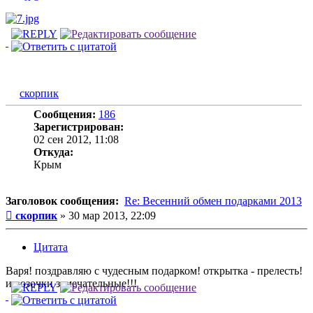
скорпик
Сообщения:
186
Зарегистрирован:
02 сен 2012, 11:08
Откуда:
Крым
Заголовок сообщения:
Re: Весенний обмен подарками 2013
Сообщение
скорпик
»
30 мар 2013, 22:09
Цитата
Варя! поздравляю с чудесным подарком! открытка - прелесть!
и розочки замечательные!!!