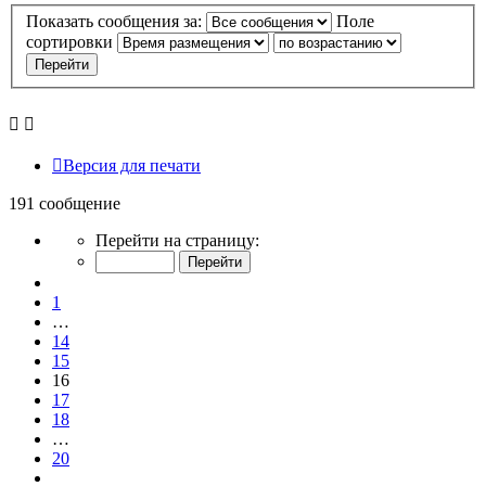
Показать сообщения за:
Поле
сортировки
Версия для печати
191 сообщение
Страница
Перейти на страницу:
16
из
Пред.
20
1
…
14
15
16
17
18
…
20
След.