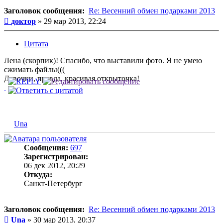
Заголовок сообщения:
Re: Весенний обмен подарками 2013
Сообщение
доктор
»
29 мар 2013, 22:24
Цитата
Лена (скорпик)! Спасибо, что выставили фото. Я не умею
сжимать файлы(((
Девочки, правда, красивая открыточка!
Una
Сообщения:
697
Зарегистрирован:
06 дек 2012, 20:29
Откуда:
Санкт-Петербург
Заголовок сообщения:
Re: Весенний обмен подарками 2013
Сообщение
Una
»
30 мар 2013, 20:37