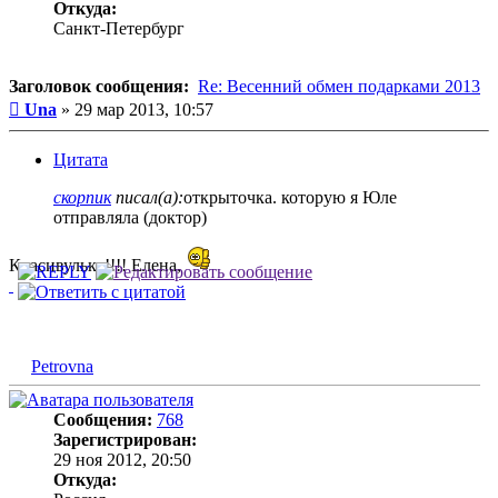
Откуда:
Санкт-Петербург
Заголовок сообщения:
Re: Весенний обмен подарками 2013
Сообщение
Una
»
29 мар 2013, 10:57
Цитата
скорпик
писал(а):
открыточка. которую я Юле
отправляла (доктор)
Красивулька!!!! Елена,
Petrovna
Сообщения:
768
Зарегистрирован:
29 ноя 2012, 20:50
Откуда: