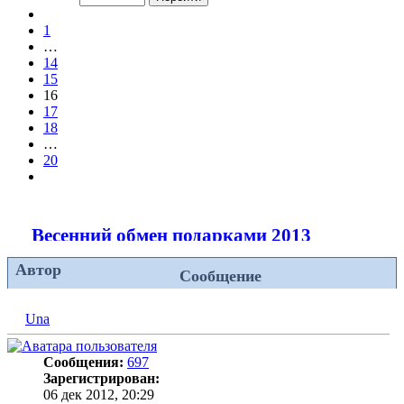
из
Пред.
20
1
…
14
15
16
17
18
…
20
След.
Весенний обмен подарками 2013
Автор
Сообщение
Una
Сообщения:
697
Зарегистрирован:
06 дек 2012, 20:29