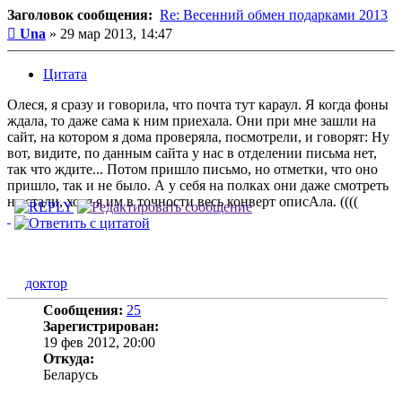
Заголовок сообщения:
Re: Весенний обмен подарками 2013
Сообщение
Una
»
29 мар 2013, 14:47
Цитата
Олеся, я сразу и говорила, что почта тут караул. Я когда фоны
ждала, то даже сама к ним приехала. Они при мне зашли на
сайт, на котором я дома проверяла, посмотрели, и говорят: Ну
вот, видите, по данным сайта у нас в отделении письма нет,
так что ждите... Потом пришло письмо, но отметки, что оно
пришло, так и не было. А у себя на полках они даже смотреть
не стали, хотя я им в точности весь конверт описАла. ((((
доктор
Сообщения:
25
Зарегистрирован:
19 фев 2012, 20:00
Откуда:
Беларусь