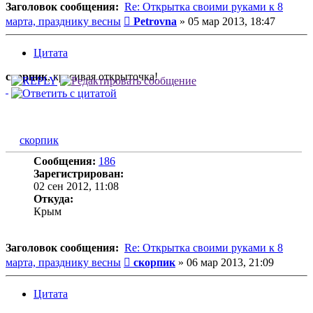
Заголовок сообщения:
Re: Открытка своими руками к 8
Сообщение
марта, празднику весны
Petrovna
»
05 мар 2013, 18:47
Цитата
скорпик
, красивая открыточка!
скорпик
Сообщения:
186
Зарегистрирован:
02 сен 2012, 11:08
Откуда:
Крым
Заголовок сообщения:
Re: Открытка своими руками к 8
Сообщение
марта, празднику весны
скорпик
»
06 мар 2013, 21:09
Цитата