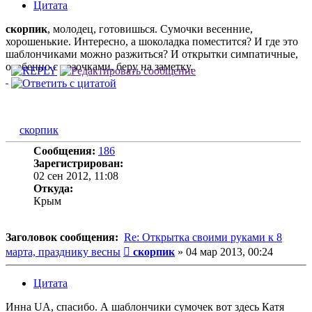
Цитата
скорпик
, молодец, готовишься. Сумочки весенние,
хорошенькие. Интересно, а шоколадка поместится? И где это
шаблончиками можно разжиться? И открытки симпатичные,
особенно с розочками, беру на заметку.
скорпик
Сообщения:
186
Зарегистрирован:
02 сен 2012, 11:08
Откуда:
Крым
Заголовок сообщения:
Re: Открытка своими руками к 8
Сообщение
марта, празднику весны
скорпик
»
04 мар 2013, 00:24
Цитата
Инна UA, спасибо. А шаблончики сумочек вот здесь Катя