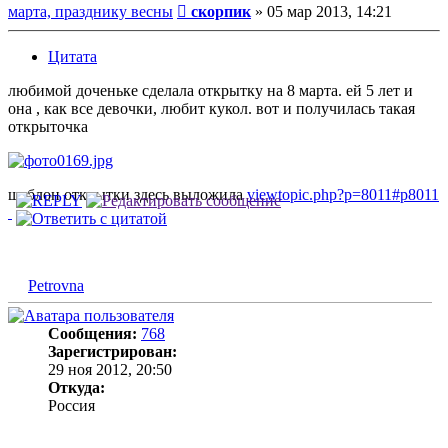
Сообщение
марта, празднику весны
скорпик
»
05 мар 2013, 14:21
Цитата
любимой доченьке сделала открытку на 8 марта. ей 5 лет и
она , как все девочки, любит кукол. вот и получилась такая
открыточка
шаблон открытки здесь выложила
viewtopic.php?p=8011#p8011
Petrovna
Сообщения:
768
Зарегистрирован:
29 ноя 2012, 20:50
Откуда:
Россия