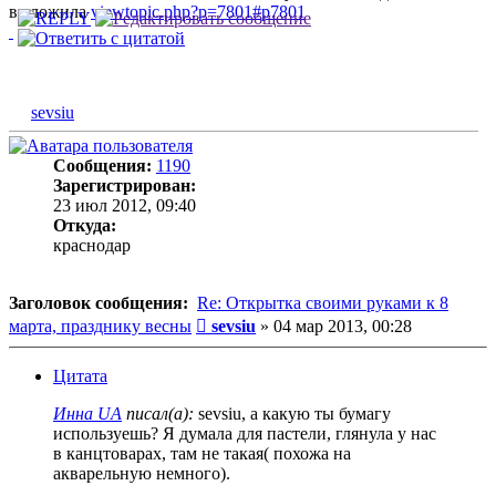
выложила
viewtopic.php?p=7801#p7801
sevsiu
Сообщения:
1190
Зарегистрирован:
23 июл 2012, 09:40
Откуда:
краснодар
Заголовок сообщения:
Re: Открытка своими руками к 8
Сообщение
марта, празднику весны
sevsiu
»
04 мар 2013, 00:28
Цитата
Инна UA
писал(а):
sevsiu, а какую ты бумагу
используешь? Я думала для пастели, глянула у нас
в канцтоварах, там не такая( похожа на
акварельную немного).