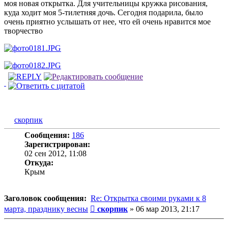
моя новая открытка. Для учительницы кружка рисования,
куда ходит моя 5-тилетняя дочь. Сегодня подарила, было
очень приятно услышать от нее, что ей очень нравится мое
творчество
скорпик
Сообщения:
186
Зарегистрирован:
02 сен 2012, 11:08
Откуда:
Крым
Заголовок сообщения:
Re: Открытка своими руками к 8
Сообщение
марта, празднику весны
скорпик
»
06 мар 2013, 21:17