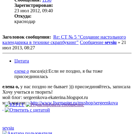
Зарегистрирован:
23 июл 2012, 09:40
Откуда:
краснодар
Заголовок сообщения:
Re: СТ № 5 "Создание настольного
календарика в технике скрапбукинг"
Сообщение
sevsiu
»
21
июл 2013, 08:27
Цитата
елена о
писал(а):
Если не поздно, я бы тоже
присоединилась
елена о,
у нас поздно не бывает ))) присоединяйтесь, записала
Хочу учиться и творить!
мой блог: sergeenkova-ekaterina.blogspot.ru
мой магазин:
http://www.livemaster.ru/myshop/sergeenkova
sevsiu