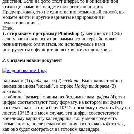
действия. Если на фото стоят цифры, то в описании под
этими цифрами вы найдете пояснения действий.
Предупреждаю, это не единственно возможный способ, вы
можете найти и другие варианты кадрирования и
редактирования...
Итак,
1.
открываем программу Photoshop
(у меня версия СS6)
если у вас иная версия программы, то интерфейс может
незначительно отличаться, но используемые нами
инструменты и функции во всех версиях одинаковы.
2.
Создаем новый документ
нажимаем (1)
файл
, далее (2)
создать
. Выскакивает окно с
наименованием "новый", в строке
Набор
выбираем (3)
заказная
.
в таблице "размер" ставим необходимые вам
цифры
(4), эти
цифры соответствуют тому формату, на котором вы будете
распечатывать фото, я беру 10*15, поскольку печатать буду на
листах 10*15 и в моем случае, эти цифры соответствуют
конечному варианту календарика, т.о. у меня сразу есть
возможность, после редактирования расположить фото так,
как оно будет смотреться на готовом календаре.