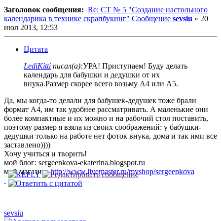
Заголовок сообщения:
Re: СТ № 5 "Создание настольного
календарика в технике скрапбукинг"
Сообщение
sevsiu
»
20
июл 2013, 12:53
Цитата
LediKitti
писал(а):
УРА! Приступаем! Буду делать
календарь для бабушки и дедушки от их
внука.Размер скорее всего возьму А4 или А5.
Да, мы когда-то делали для бабушек-дедушек тоже брали
формат А4, им так удобнее рассматривать. А маленькие они
более компактные и их можно и на рабочий стол поставить,
поэтому размер я взяла из своих соображений: у бабушки-
дедушки только на работе нет фоток внука, дома и так ими все
заставлено))))
Хочу учиться и творить!
мой блог: sergeenkova-ekaterina.blogspot.ru
мой магазин:
http://www.livemaster.ru/myshop/sergeenkova
sevsiu