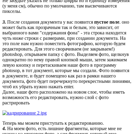
Не забудьте указать не только цифры но и единицу измерения
(у меня см), обычно по умолчанию, там высвечиваются
пикселы.
3.
После создания документа у вас появится
пустое поле
. оно
может быть как прозрачным так и белым, это зависит, от
выбранного вами "содержания фона" - эта строка находится
чуть ниже строки с размерами, при создании документа. На
это поле нам нужно поместить фотографию, которую будем
редактировать. Для этого сворачиваем (не закрываем!)
photoshop, открываем папку с фото. Выделяем фото, щелкнув
однократно по нему правой кнопкой мыши, затем зажимаем
левую кнопку и перетаскиваем наше фото в программу
photosop, в тот документ, которые мы создали. Фото появится
в документе, и будет помещено как раз в рамки нашего
документа, фото будет перечеркнуто перекрестными линиями,
чтоб их убрать нужно нажать enter.
Далее, наше фото расположено на новом слое, чтобы иметь
возможность его редактировать, нужно слой с фото
растрировать
Теперь мы можем приступать к редактированию.
4.
На моем фото, есть лишние фрагменты, которые мне не
нужны на итоговом фото, а сам фрагмент, который мне