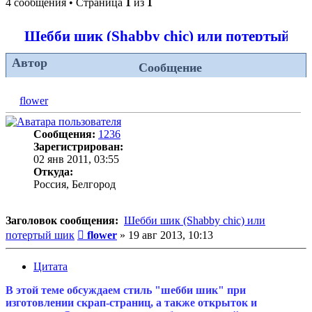
4 сообщения • Страница
1
из
1
Шебби шик (Shabby chic) или потертый ш
Автор
Сообщение
flower
Сообщения:
1236
Зарегистрирован:
02 янв 2011, 03:55
Откуда:
Россия, Белгород
Заголовок сообщения:
Шебби шик (Shabby chic) или
Сообщение
потертый шик
flower
»
19 авг 2013, 10:13
Цитата
В этой теме обсуждаем стиль "шебби шик" при
изготовлении скрап-страниц, а также открыток и