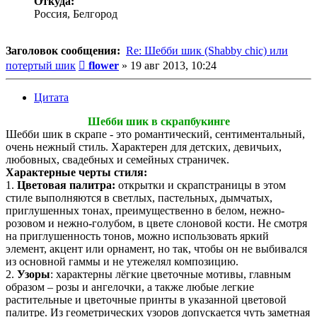
Откуда:
Россия, Белгород
Заголовок сообщения:
Re: Шебби шик (Shabby chic) или
Сообщение
потертый шик
flower
»
19 авг 2013, 10:24
Цитата
Шебби шик в скрапбукинге
Шебби шик в скрапе - это романтический, сентиментальный,
очень нежный стиль. Характерен для детских, девичьих,
любовных, свадебных и семейных страничек.
Характерные черты стиля:
1.
Цветовая палитра:
открытки и скрапстраницы в этом
стиле выполняются в светлых, пастельных, дымчатых,
приглушенных тонах, преимущественно в белом, нежно-
розовом и нежно-голубом, в цвете слоновой кости. Не смотря
на приглушенность тонов, можно использовать яркий
элемент, акцент или орнамент, но так, чтобы он не выбивался
из основной гаммы и не утежелял композицию.
2.
Узоры
: характерны лёгкие цветочные мотивы, главным
образом – розы и ангелочки, а также любые легкие
растительные и цветочные принты в указанной цветовой
палитре. Из геометрических узоров допускается чуть заметная