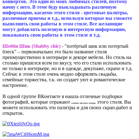
конвертов. Это один из моих любимых стилей, поэтому
начну с него. В теме буду выкладывать различную
информацию, касаемо этого стиля - цветовые палитры,
различные приемы и т.д., используя которые вы сможете
выполнить свои работы в этом стиле. Все желающие
могут добавлять полезную и интересную информацию,
показывать свои работы в этом стиле и т.д.
Шебби Шик (Shabby chic)
- "потёртый шик или потертый
блеск" – первоначально это было название стиля
преимущественно в интерьере и декоре мебели. Но стиль на
столько пришелся всем по вкусу, что его стали использовать
не только в интерьере, но и в одежде, декупаже, скрапе и т.д.
Сейчас в этом стиле очень модно оформлять свадьбы,
семейные торжества, т.к. он создает уют и романтическое
настроение.
В одной группе ВКонтакте я нашла отличные подборки
фотографий, которые отражают
этого стиля. Вы
основные цветовые палитры
можете использовать эти палитры и для своих скрап-работ и
открыток.