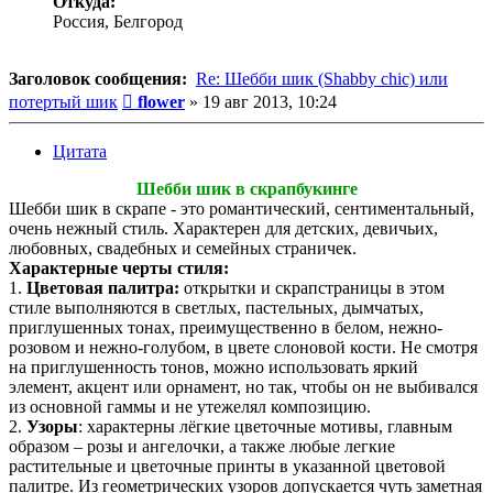
Откуда:
Россия, Белгород
Заголовок сообщения:
Re: Шебби шик (Shabby chic) или
Сообщение
потертый шик
flower
»
19 авг 2013, 10:24
Цитата
Шебби шик в скрапбукинге
Шебби шик в скрапе - это романтический, сентиментальный,
очень нежный стиль. Характерен для детских, девичьих,
любовных, свадебных и семейных страничек.
Характерные черты стиля:
1.
Цветовая палитра:
открытки и скрапстраницы в этом
стиле выполняются в светлых, пастельных, дымчатых,
приглушенных тонах, преимущественно в белом, нежно-
розовом и нежно-голубом, в цвете слоновой кости. Не смотря
на приглушенность тонов, можно использовать яркий
элемент, акцент или орнамент, но так, чтобы он не выбивался
из основной гаммы и не утежелял композицию.
2.
Узоры
: характерны лёгкие цветочные мотивы, главным
образом – розы и ангелочки, а также любые легкие
растительные и цветочные принты в указанной цветовой
палитре. Из геометрических узоров допускается чуть заметная