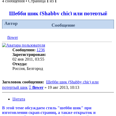
4 сообщения • Страница
1
из
1
Шебби шик (Shabby chic) или потертый ш
Автор
Сообщение
flower
Сообщения:
1236
Зарегистрирован:
02 янв 2011, 03:55
Откуда:
Россия, Белгород
Заголовок сообщения:
Шебби шик (Shabby chic) или
Сообщение
потертый шик
flower
»
19 авг 2013, 10:13
Цитата
В этой теме обсуждаем стиль "шебби шик" при
изготовлении скрап-страниц, а также открыток и