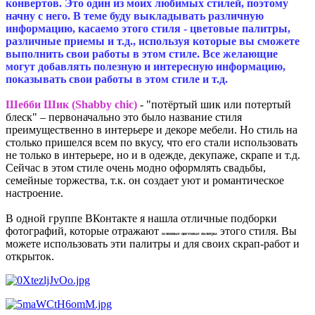
конвертов. Это один из моих любимых стилей, поэтому
начну с него. В теме буду выкладывать различную
информацию, касаемо этого стиля - цветовые палитры,
различные приемы и т.д., используя которые вы сможете
выполнить свои работы в этом стиле. Все желающие
могут добавлять полезную и интересную информацию,
показывать свои работы в этом стиле и т.д.
Шебби Шик (Shabby chic)
- "потёртый шик или потертый
блеск" – первоначально это было название стиля
преимущественно в интерьере и декоре мебели. Но стиль на
столько пришелся всем по вкусу, что его стали использовать
не только в интерьере, но и в одежде, декупаже, скрапе и т.д.
Сейчас в этом стиле очень модно оформлять свадьбы,
семейные торжества, т.к. он создает уют и романтическое
настроение.
В одной группе ВКонтакте я нашла отличные подборки
фотографий, которые отражают
этого стиля. Вы
основные цветовые палитры
можете использовать эти палитры и для своих скрап-работ и
открыток.