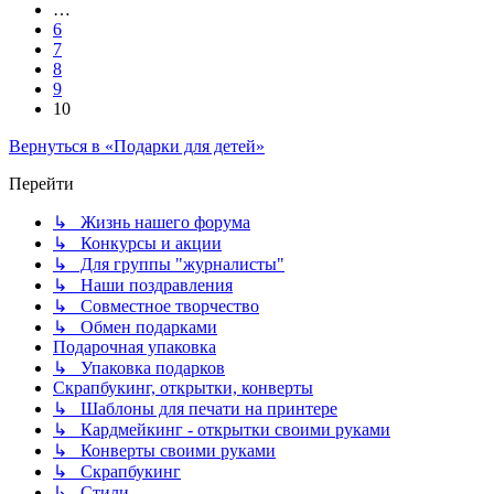
…
6
7
8
9
10
Вернуться в «Подарки для детей»
Перейти
↳ Жизнь нашего форума
↳ Конкурсы и акции
↳ Для группы "журналисты"
↳ Наши поздравления
↳ Совместное творчество
↳ Обмен подарками
Подарочная упаковка
↳ Упаковка подарков
Скрапбукинг, открытки, конверты
↳ Шаблоны для печати на принтере
↳ Кардмейкинг - открытки своими руками
↳ Конверты своими руками
↳ Скрапбукинг
↳ Стили