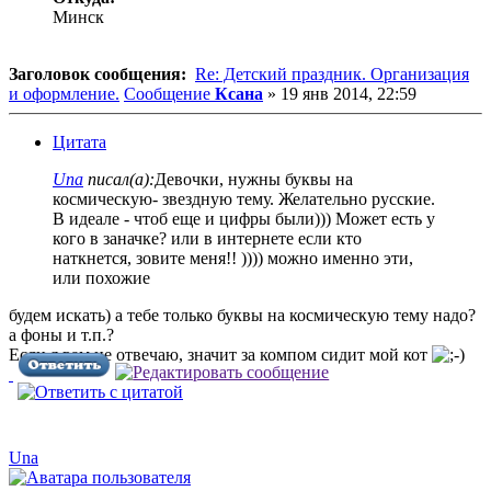
Минск
Заголовок сообщения:
Re: Детский праздник. Организация
и оформление.
Сообщение
Ксана
»
19 янв 2014, 22:59
Цитата
Una
писал(а):
Девочки, нужны буквы на
космическую- звездную тему. Желательно русские.
В идеале - чтоб еще и цифры были))) Может есть у
кого в заначке? или в интернете если кто
наткнется, зовите меня!! )))) можно именно эти,
или похожие
будем искать) а тебе только буквы на космическую тему надо?
а фоны и т.п.?
Если я вам не отвечаю, значит за компом сидит мой кот
Una