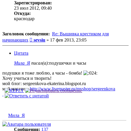
Зарегистрирован:
23 июл 2012, 09:40
Откуда:
краснодар
Заголовок сообщения:
Re: Вышивка крестиком для
Сообщение
начинающих
sevsiu
»
17 фев 2013, 23:05
Цитата
Мила_Я
писал(а):
подушечки и часы
подушки я тоже люблю, а часы - бомба!
Хочу учиться и творить!
мой блог: sergeenkova-ekaterina.blogspot.ru
мой магазин:
http://www.livemaster.ru/myshop/sergeenkova
Мила_Я
Сообщения:
137