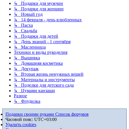
↳ Подарки для мужчин
↳ Подарки для женщин
↳ Новый год
↳ 14 февраля - день влюбленных
↳ Пасха
↳ Свадьба
↳ Подарки для детей
↳ День знаний - 1 сентября
↳ Масленница
Техники и виды рукоделия
↳ Вышивка
↳ Домашняя косметика
↳ Декупаж
↳ Вторая жизнь ненужных вещей
↳ Материалы и инструменты
↳ Поделки для детского сада
↳ Цумами канзаши
Разное
↳ Флудилка
Подарки своими руками
Список форумов
Часовой пояс:
UTC+03:00
Удалить cookies