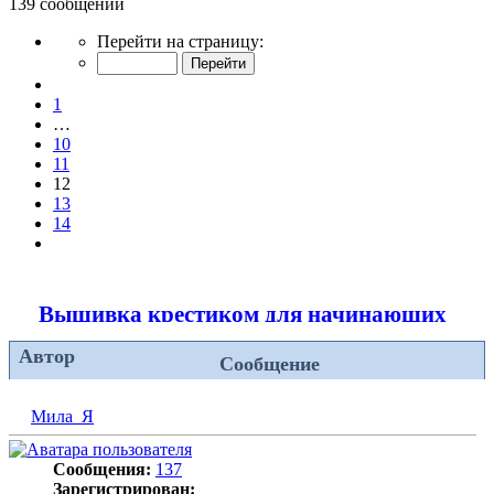
139 сообщений
Страница
Перейти на страницу:
12
из
Пред.
14
1
…
10
11
12
13
14
След.
Вышивка крестиком для начинающих
Автор
Сообщение
Мила_Я
Сообщения:
137
Зарегистрирован: