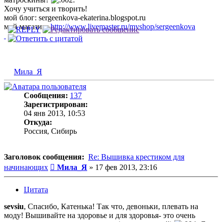
Хочу учиться и творить!
мой блог: sergeenkova-ekaterina.blogspot.ru
мой магазин:
http://www.livemaster.ru/myshop/sergeenkova
Мила_Я
Сообщения:
137
Зарегистрирован:
04 янв 2013, 10:53
Откуда:
Россия, Сибирь
Заголовок сообщения:
Re: Вышивка крестиком для
Сообщение
начинающих
Мила_Я
»
17 фев 2013, 23:16
Цитата
sevsiu
, Спасибо, Катенька! Так что, девоньки, плевать на
моду! Вышивайте на здоровье и для здоровья- это очень