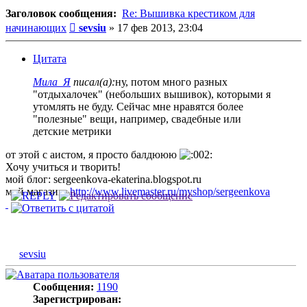
Заголовок сообщения:
Re: Вышивка крестиком для
Сообщение
начинающих
sevsiu
»
17 фев 2013, 23:04
Цитата
Мила_Я
писал(а):
ну, потом много разных
"отдыхалочек" (небольших вышивок), которыми я
утомлять не буду. Сейчас мне нравятся более
"полезные" вещи, например, свадебные или
детские метрики
от этой с аистом, я просто балдююю
Хочу учиться и творить!
мой блог: sergeenkova-ekaterina.blogspot.ru
мой магазин:
http://www.livemaster.ru/myshop/sergeenkova
sevsiu
Сообщения:
1190
Зарегистрирован: