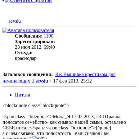
sevsiu
Сообщения:
1190
Зарегистрирован:
23 июл 2012, 09:40
Откуда:
краснодар
Заголовок сообщения:
Re: Вышивка крестиком для
Сообщение
начинающих
sevsiu
»
17 фев 2013, 23:12
Цитата
<blockquote class="blockquote">
<span class="titlequote">Мила_Я|17.02.2013, 23:1Правда,
полосатое семейство- как символ нашей семьи, оставлено
СЕБЕ писал:</span><span class="textquote">[/quote]
а с чем связано, что полосатость - ваш символ? вы
матроскины?