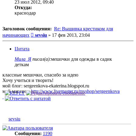
23 июл 2012, 09:40
Откуда:
краснодар
Заголовок сообщения:
Re: Вышивка крестиком для
Сообщение
начинающих
sevsiu
»
17 фев 2013, 23:04
Цитата
Мила_Я
писал(а):
мешочки для одежды в садик
деткам
классные мешочки, спасибо за идею
Хочу учиться и творить!
мой блог: sergeenkova-ekaterina.blogspot.ru
мой магазин:
http://www.livemaster.ru/myshop/sergeenkova
sevsiu
Сообщения:
1190