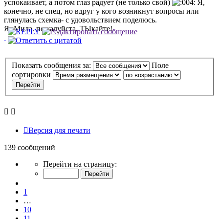
успокаивает, а потом глаз радует (не только свой)
Я,
конечно, не спец, но вдруг у кого возникнут вопросы или
глянулась схемка- с удовольствием поделюсь.
Я- Мила. пожалуйста, ТЫкайте!
Показать сообщения за:
Поле
сортировки
Версия для печати
139 сообщений
Страница
Перейти на страницу:
12
из
Пред.
14
1
…
10
11