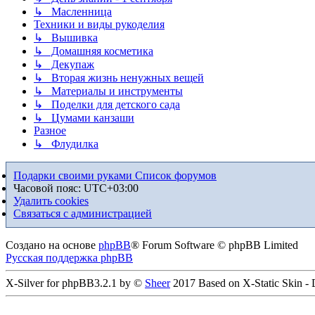
↳ Масленница
Техники и виды рукоделия
↳ Вышивка
↳ Домашняя косметика
↳ Декупаж
↳ Вторая жизнь ненужных вещей
↳ Материалы и инструменты
↳ Поделки для детского сада
↳ Цумами канзаши
Разное
↳ Флудилка
Подарки своими руками
Список форумов
Часовой пояс:
UTC+03:00
Удалить cookies
Связаться с администрацией
Создано на основе
phpBB
® Forum Software © phpBB Limited
Русская поддержка phpBB
X-Silver for phpBB3.2.1 by ©
Sheer
2017 Based on X-Static Skin -