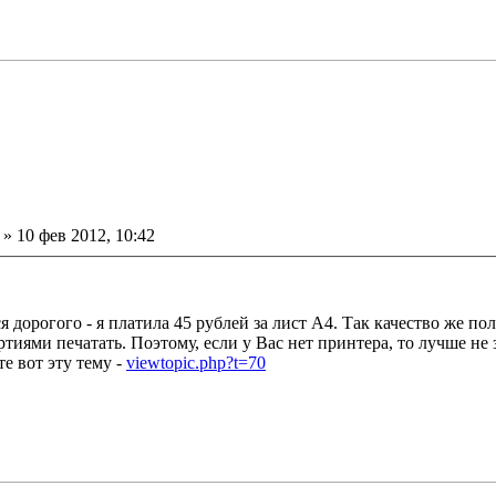
ение
»
10 фев 2012, 10:42
 дорогого - я платила 45 рублей за лист А4. Так качество же пол
ми печатать. Поэтому, если у Вас нет принтера, то лучше не за
е вот эту тему -
viewtopic.php?t=70