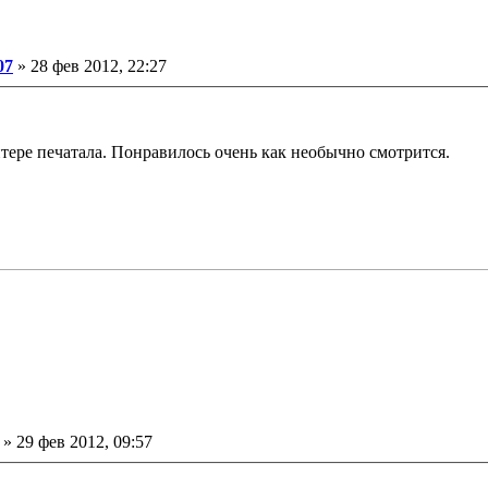
ение
07
»
28 фев 2012, 22:27
нтере печатала. Понравилось очень как необычно смотрится.
ение
»
29 фев 2012, 09:57