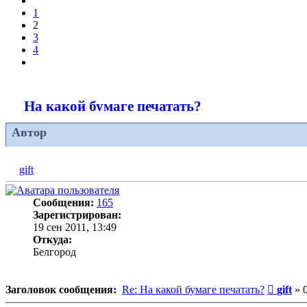
1
2
3
4
След.
На какой бумаге печатать?
Автор
gift
Сообщения:
165
Зарегистрирован:
19 сен 2011, 13:49
Откуда:
Белгород
Сообщ
Заголовок сообщения:
Re: На какой бумаге печатать?
gift
»