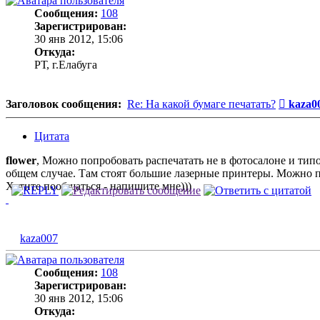
Сообщения:
108
Зарегистрирован:
30 янв 2012, 15:06
Откуда:
РТ, г.Елабуга
Сообщ
Заголовок сообщения:
Re: На какой бумаге печатать?
kaza0
Цитата
flower
, Можно попробовать распечатать не в фотосалоне и типо
общем случае. Там стоят большие лазерные принтеры. Можно печа
Хотите пообщаться - напишите мне)))
kaza007
Сообщения:
108
Зарегистрирован:
30 янв 2012, 15:06
Откуда: