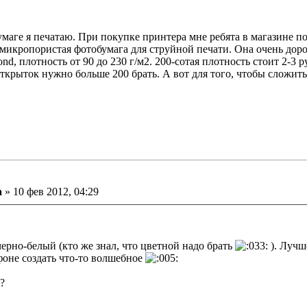
бумаге я печатаю. При покупке принтера мне ребята в магазине 
ая микропористая фотобумага для струйной печати. Она очень доро
, плотность от 90 до 230 г/м2. 200-сотая плотность стоит 2-3 р
 открыток нужно больше 200 брать. А вот для того, чтобы сложи
ение
а
»
10 фев 2012, 04:29
черно-белый (кто же знал, что цветной надо брать
). Лучш
фоне создать что-то волшебное
?