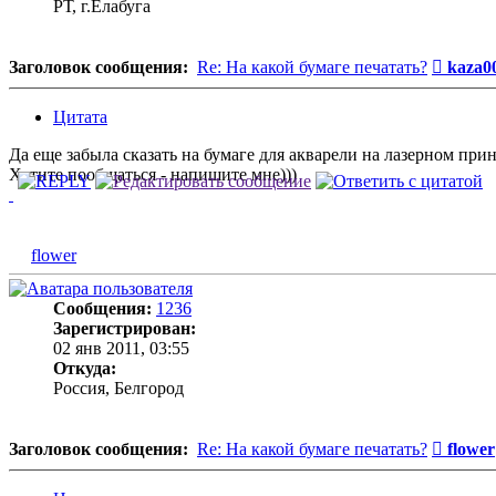
РТ, г.Елабуга
Сообщ
Заголовок сообщения:
Re: На какой бумаге печатать?
kaza0
Цитата
Да еще забыла сказать на бумаге для акварели на лазерном при
Хотите пообщаться - напишите мне)))
flower
Сообщения:
1236
Зарегистрирован:
02 янв 2011, 03:55
Откуда:
Россия, Белгород
Сообщ
Заголовок сообщения:
Re: На какой бумаге печатать?
flower