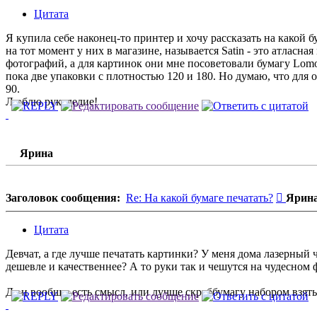
Цитата
Я купила себе наконец-то принтер и хочу рассказать на какой 
на тот момент у них в магазине, называется Satin - это атласн
фотографий, а для картинок они мне посоветовали бумагу Lomond
пока две упаковки с плотностью 120 и 180. Но думаю, что для
90.
Люблю рукоделие!
Ярина
Сообщ
Заголовок сообщения:
Re: На какой бумаге печатать?
Ярин
Цитата
Девчат, а где лучше печатать картинки? У меня дома лазерный 
дешевле и качественнее? А то руки так и чешутся на чудесном 
Да и вообще, есть смысл, или лучше скраббумагу набором взять