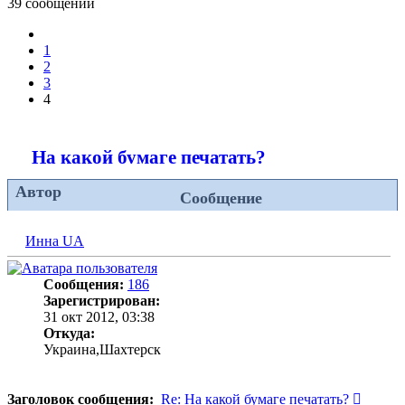
39 сообщений
Пред.
1
2
3
4
На какой бумаге печатать?
Автор
Сообщение
Инна UA
Сообщения:
186
Зарегистрирован:
31 окт 2012, 03:38
Откуда:
Украина,Шахтерск
Сообщ
Заголовок сообщения:
Re: На какой бумаге печатать?