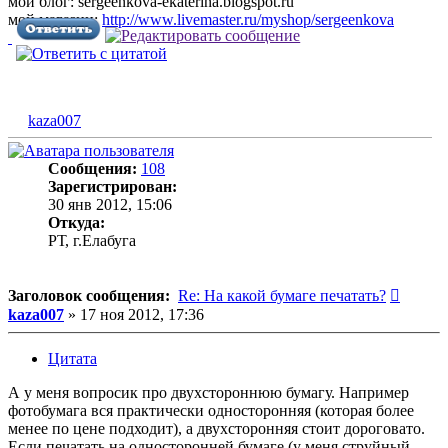
мой блог: sergeenkova-ekaterina.blogspot.ru
мой магазин:
http://www.livemaster.ru/myshop/sergeenkova
kaza007
Сообщения:
108
Зарегистрирован:
30 янв 2012, 15:06
Откуда:
РТ, г.Елабуга
Сообщ
Заголовок сообщения:
Re: На какой бумаге печатать?
kaza007
»
17 ноя 2012, 17:36
Цитата
А у меня вопросик про двухстороннюю бумагу. Например
фотобумага вся практически односторонняя (которая более
менее по цене подходит), а двухсторонняя стоит дороговато.
Если печатать на односторонней бумаге (у меня струйный