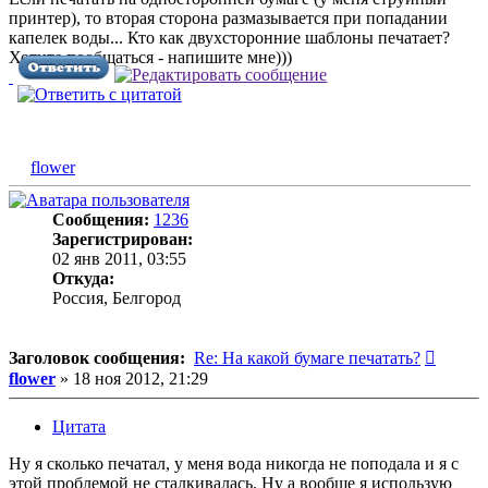
принтер), то вторая сторона размазывается при попадании
капелек воды... Кто как двухсторонние шаблоны печатает?
Хотите пообщаться - напишите мне)))
flower
Сообщения:
1236
Зарегистрирован:
02 янв 2011, 03:55
Откуда:
Россия, Белгород
Сообщ
Заголовок сообщения:
Re: На какой бумаге печатать?
flower
»
18 ноя 2012, 21:29
Цитата
Ну я сколько печатал, у меня вода никогда не поподала и я с
этой проблемой не сталкивалась. Ну а вообще я использую