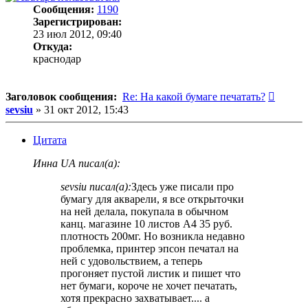
Сообщения:
1190
Зарегистрирован:
23 июл 2012, 09:40
Откуда:
краснодар
Сообщ
Заголовок сообщения:
Re: На какой бумаге печатать?
sevsiu
»
31 окт 2012, 15:43
Цитата
Инна UA писал(а):
sevsiu писал(а):
Здесь уже писали про
бумагу для акварели, я все открыточки
на ней делала, покупала в обычном
канц. магазине 10 листов А4 35 руб.
плотность 200мг. Но возникла недавно
проблемка, принтер эпсон печатал на
ней с удовольствием, а теперь
прогоняет пустой листик и пишет что
нет бумаги, короче не хочет печатать,
хотя прекрасно захватывает.... а