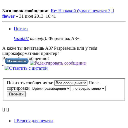
Сообщ
Заголовок сообщения:
Re: На какой бумаге печатать?
flower
»
31 июл 2013, 16:41
Цитата
kaza007
писал(а):
Формат аж А3+.
А каже ты печатаешь А3? Разрезаешь или у тебя
широкоформатный принтер?
Рада любому общению!
Показать сообщения за:
Поле
сортировки
Версия для печати