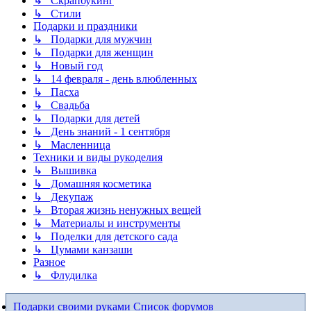
↳ Скрапбукинг
↳ Стили
Подарки и праздники
↳ Подарки для мужчин
↳ Подарки для женщин
↳ Новый год
↳ 14 февраля - день влюбленных
↳ Пасха
↳ Свадьба
↳ Подарки для детей
↳ День знаний - 1 сентября
↳ Масленница
Техники и виды рукоделия
↳ Вышивка
↳ Домашняя косметика
↳ Декупаж
↳ Вторая жизнь ненужных вещей
↳ Материалы и инструменты
↳ Поделки для детского сада
↳ Цумами канзаши
Разное
↳ Флудилка
Подарки своими руками
Список форумов