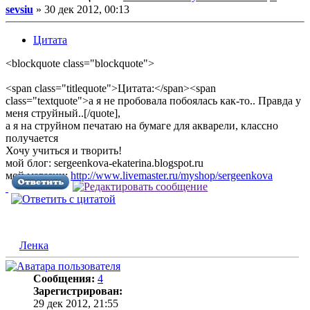
sevsiu
»
30 дек 2012, 00:13
Цитата
<blockquote class="blockquote">
<span class="titlequote">Цитата:</span><span
class="textquote">а я не пробовала побоялась как-то.. Правда у
меня струйный..[/quote],
а я на струйном печатаю на бумаге для акварели, классно
получается
Хочу учиться и творить!
мой блог: sergeenkova-ekaterina.blogspot.ru
мой магазин:
http://www.livemaster.ru/myshop/sergeenkova
Ленка
Сообщения:
4
Зарегистрирован:
29 дек 2012, 21:55