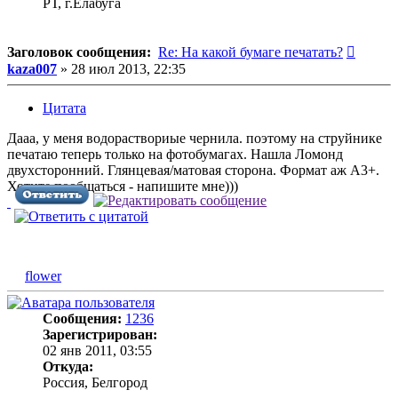
РТ, г.Елабуга
Сообщ
Заголовок сообщения:
Re: На какой бумаге печатать?
kaza007
»
28 июл 2013, 22:35
Цитата
Дааа, у меня водораствориые чернила. поэтому на струйнике
печатаю теперь только на фотобумагах. Нашла Ломонд
двухсторонний. Глянцевая/матовая сторона. Формат аж А3+.
Хотите пообщаться - напишите мне)))
flower
Сообщения:
1236
Зарегистрирован:
02 янв 2011, 03:55
Откуда:
Россия, Белгород