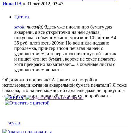
Инна UA
»
31 окт 2012, 03:47
Цитата
sevsiu
писал(а):
Здесь уже писали про бумагу для
акварели, я все открыточки на ней делала,
покупала в обычном канц. магазине 10 листов А4
35 руб. плотность 200мг. Но возникла недавно
проблемка, принтер эпсон печатал на ней с
удовольствием, а теперь прогоняет пустой листик
и пишет что нет бумаги, короче не хочет печатать,
хотя прекрасно захватывает.... а обычные листы с
удовольствием лопает...
Ой, а можно вопросик? А какие вы настройки
использовали,когда на акварельной бумаге печатали? Я тоже
слыхала, что на ней можно, но сама еще даже не прикупила
себе. Подскажите, пожалуйста, хочется попробовать.
sevsiu