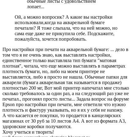
обычные листы с удовольствием
лопает...
Ой, а можно вопросик? А какие вы настройки
использовали,когда на акварельной бумаге
печатали? Я тоже слыхала, что на ней можно, но
сама еще даже не прикупила себе. Подскажите,
пожалуйста, хочется попробовать.
Про настройки при печати на акварельной бумаге: ... дело в
том что я не очень знаю, как выставлять настройки,
единственное только выставляла тип бумаги "матовая
плотная", читала, что еще можно выставлять в параметрах
плотность бумаги, но, либо на моем принтере не
выставляется, либо я просто не нашла. Обычные папки для
акварели (бумага акварельная так называется в продаже)
плотностью 200 мг, Вот мой принтер напечатал мне столько
сколько требовалось за один раз, а на следующий раз уже не
печатал., прогонял просто листы... Задала вопрос на форуме
Epson про настройки при печати, мне ответили что нужно
плотность и фактуру указывать, но я их у себя не нахожу.
А что касается ее покупки, то продается в канцелярских
магазинах от 30 руб за 10 листов А4. А вот из формата А3,
здоровские коробки получаются.
Хочу учиться и творить!