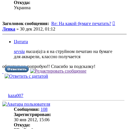
Откуда:
Украина
Сообщ
Заголовок сообщения:
Re: На какой бумаге печатать?
Ленка
»
30 дек 2012, 01:12
Цитата
sevsiu
писал(а):
а я на струйном печатаю на бумаге
для акварели, классно получается
обязательно попробую!! Спасибо за подсказку!
kaza007
Сообщения:
108
Зарегистрирован:
30 янв 2012, 15:06
Откуда: