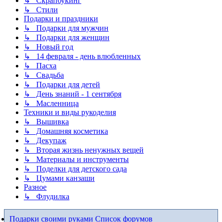
↳ Скрапбукинг
↳ Стили
Подарки и праздники
↳ Подарки для мужчин
↳ Подарки для женщин
↳ Новый год
↳ 14 февраля - день влюбленных
↳ Пасха
↳ Свадьба
↳ Подарки для детей
↳ День знаний - 1 сентября
↳ Масленница
Техники и виды рукоделия
↳ Вышивка
↳ Домашняя косметика
↳ Декупаж
↳ Вторая жизнь ненужных вещей
↳ Материалы и инструменты
↳ Поделки для детского сада
↳ Цумами канзаши
Разное
↳ Флудилка
Подарки своими руками
Список форумов