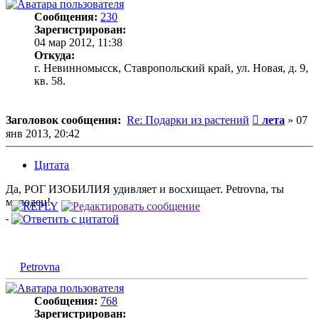
Сообщения:
230
Зарегистрирован:
04 мар 2012, 11:38
Откуда:
г. Невинномысск, Ставропольский край, ул. Новая, д. 9,
кв. 58.
Сообщение
Заголовок сообщения:
Re: Подарки из растений
лета
»
07
янв 2013, 20:42
Цитата
Да, РОГ ИЗОБИЛИЯ удивляет и восхищает. Petrovna, ты
молодец!
Petrovna
Сообщения:
768
Зарегистрирован: