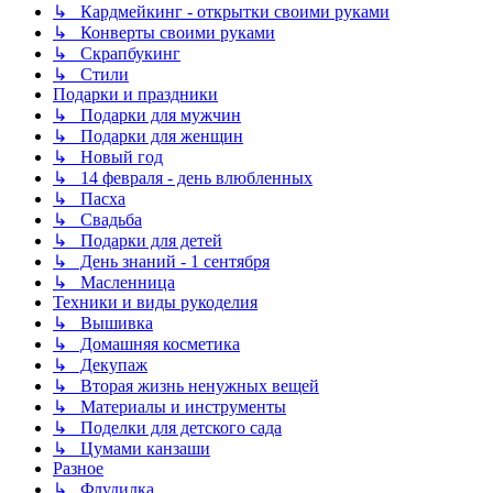
↳ Кардмейкинг - открытки своими руками
↳ Конверты своими руками
↳ Скрапбукинг
↳ Стили
Подарки и праздники
↳ Подарки для мужчин
↳ Подарки для женщин
↳ Новый год
↳ 14 февраля - день влюбленных
↳ Пасха
↳ Свадьба
↳ Подарки для детей
↳ День знаний - 1 сентября
↳ Масленница
Техники и виды рукоделия
↳ Вышивка
↳ Домашняя косметика
↳ Декупаж
↳ Вторая жизнь ненужных вещей
↳ Материалы и инструменты
↳ Поделки для детского сада
↳ Цумами канзаши
Разное
↳ Флудилка