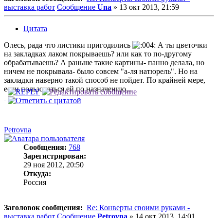
выставка работ
Сообщение
Una
»
13 окт 2013, 21:59
Цитата
Олесь, рада что листики пригодились
А ты цветочки
на закладках лаком покрываешь? или как то по-другому
обрабатываешь? А раньше такие картины- панно делала, но
ничем не покрывала- было совсем "а-ля натюрель". Но на
закладки наверно такой способ не пойдет. По крайней мере,
если пользоваться ей по назначению...
Petrovna
Сообщения:
768
Зарегистрирован:
29 ноя 2012, 20:50
Откуда:
Россия
Заголовок сообщения:
Re: Конверты своими руками -
выставка работ
Сообщение
Petrovna
»
14 окт 2013, 14:01