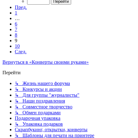
Пред.
1
…
6
7
8
9
10
След.
Вернуться в «Конверты своими руками»
Перейти
↳ Жизнь нашего форума
↳ Конкурсы и акции
↳ Для группы "журналисты"
↳ Наши поздравления
↳ Совместное творчество
↳ Обмен подарками
Подарочная упаковка
↳ Упаковка подарков
Скрапбукинг, открытки, конверты
↳ Шаблоны для печати на принтере