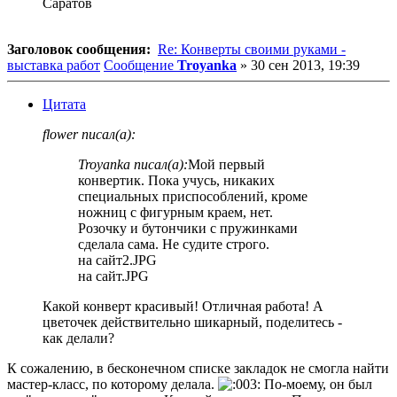
Саратов
Заголовок сообщения:
Re: Конверты своими руками -
выставка работ
Сообщение
Troyanka
»
30 сен 2013, 19:39
Цитата
flower писал(а):
Troyanka писал(а):
Мой первый
конвертик. Пока учусь, никаких
специальных приспособлений, кроме
ножниц с фигурным краем, нет.
Розочку и бутончики с пружинками
сделала сама. Не судите строго.
на сайт2.JPG
на сайт.JPG
Какой конверт красивый! Отличная работа! А
цветочек действительно шикарный, поделитесь -
как делали?
К сожалению, в бесконечном списке закладок не смогла найти
мастер-класс, по которому делала.
По-моему, он был