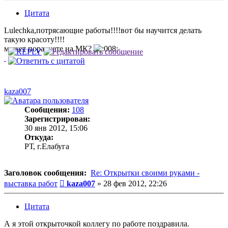
Цитата
Lulechka,потрясающие работы!!!!вот бы научится делать
такую красоту!!!!
может порадуете на МК?
kaza007
Сообщения:
108
Зарегистрирован:
30 янв 2012, 15:06
Откуда:
РТ, г.Елабуга
Заголовок сообщения:
Re: Открытки своими руками -
Сообщение
выставка работ
kaza007
»
28 фев 2012, 22:26
Цитата
А я этой открыточкой коллегу по работе поздравила.