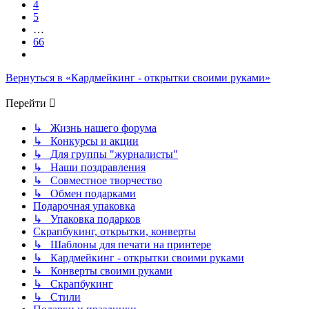
4
5
…
66
След.
Вернуться в «Кардмейкинг - открытки своими руками»
Перейти
↳ Жизнь нашего форума
↳ Конкурсы и акции
↳ Для группы "журналисты"
↳ Наши поздравления
↳ Совместное творчество
↳ Обмен подарками
Подарочная упаковка
↳ Упаковка подарков
Скрапбукинг, открытки, конверты
↳ Шаблоны для печати на принтере
↳ Кардмейкинг - открытки своими руками
↳ Конверты своими руками
↳ Скрапбукинг
↳ Стили