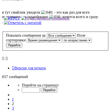
я тут смайлик увидела
- это как раз для всех
подсевших на скрапбукинг
хочется всего и сразу
Показать сообщения за:
Поле
сортировки
Версия для печати
657 сообщений
Страница
Перейти на страницу:
2
из
Пред.
66
1
2
3