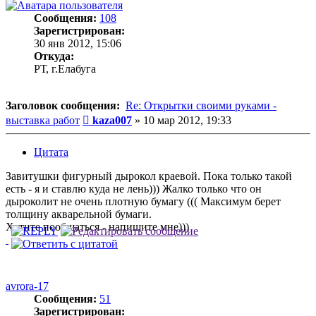
Сообщения:
108
Зарегистрирован:
30 янв 2012, 15:06
Откуда:
РТ, г.Елабуга
Заголовок сообщения:
Re: Открытки своими руками -
Сообщение
выставка работ
kaza007
»
10 мар 2012, 19:33
Цитата
Завитушки фигурный дырокол краевой. Пока только такой
есть - я и ставлю куда не лень))) Жалко только что он
дыроколит не очень плотную бумагу ((( Максимум берет
толщину акварельной бумаги.
Хотите пообщаться - напишите мне)))
avrora-17
Сообщения:
51
Зарегистрирован: