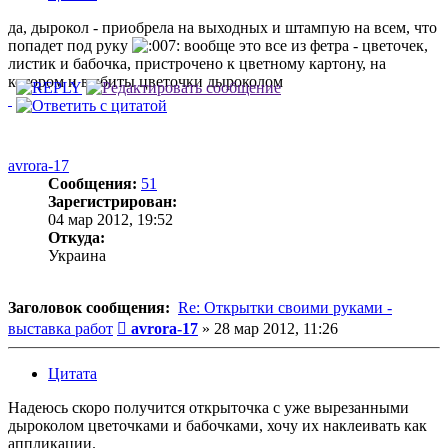
да, дырокол - приобрела на выходных и штампую на всем, что
попадет под руку
вообще это все из фетра - цветочек,
листик и бабочка, пристрочено к цветному картону, на
котором и выбиты цветочки дыроколом
avrora-17
Сообщения:
51
Зарегистрирован:
04 мар 2012, 19:52
Откуда:
Украина
Заголовок сообщения:
Re: Открытки своими руками -
Сообщение
выставка работ
avrora-17
»
28 мар 2012, 11:26
Цитата
Надеюсь скоро получится открыточка с уже вырезанными
дыроколом цветочками и бабочками, хочу их наклеивать как
аппликации.