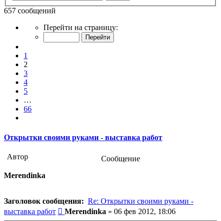
657 сообщений
Страница
Перейти на страницу:
2
из
Пред.
66
1
2
3
4
5
…
66
След.
Открытки своими руками - выставка работ
Автор
Сообщение
Merendinka
Заголовок сообщения:
Re: Открытки своими руками -
Сообщение
выставка работ
Merendinka
»
06 фев 2012, 18:06