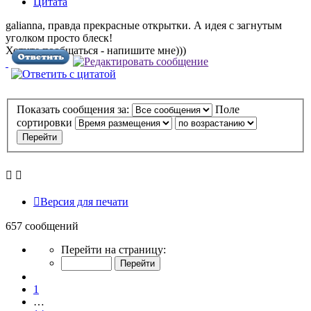
Цитата
galianna, правда прекрасные открытки. А идея с загнутым
уголком просто блеск!
Хотите пообщаться - напишите мне)))
Показать сообщения за:
Поле
сортировки
Версия для печати
657 сообщений
Страница
Перейти на страницу:
16
из
Пред.
66
1
…