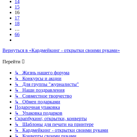
14
15
16
17
18
…
66
След.
Вернуться в «Кардмейкинг - открытки своими руками»
Перейти
↳ Жизнь нашего форума
↳ Конкурсы и акции
↳ Для группы "журналисты"
↳ Наши поздравления
↳ Совместное творчество
↳ Обмен подарками
Подарочная упаковка
↳ Упаковка подарков
Скрапбукинг, открытки, конверты
↳ Шаблоны для печати на принтере
↳ Кардмейкинг - открытки своими руками
↳ Конверты своими руками