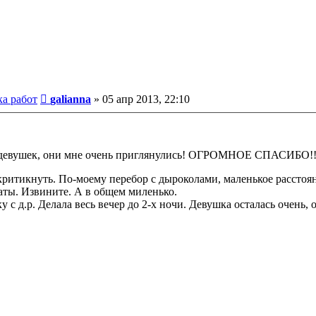
Сообщение
ка работ
galianna
»
05 апр 2013, 22:10
вушек, они мне очень приглянулись! ОГРОМНОЕ СПАСИБО!!!!!!!!
критикнуть. По-моему перебор с дыроколами, маленькое рассто
аты. Извините. А в общем миленько.
 д.р. Делала весь вечер до 2-х ночи. Девушка осталась очень, о