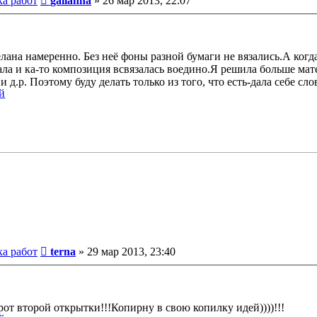
ка работ
galianna
»
26 мар 2013, 22:07
лана намеренно. Без неё фоны разной бумаги не вязались.А когда
ла и ка-то композиция всвязалась воедино.Я решила больше матер
 д.р. Поэтому буду делать только из того, что есть-дала себе сло
Сообщение
ка работ
terna
»
29 мар 2013, 23:40
рот второй открытки!!!Копирну в свою копилку идей))))!!!