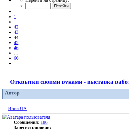
Перейти на страницу:
44
из
Пред.
66
1
…
42
43
44
45
46
…
66
След.
Открытки своими руками - выставка рабо
Автор
Инна UA
Сообщения:
186
Зарегистрирован: