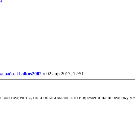
Сообщение
ка работ
olkos2002
»
02 апр 2013, 12:51
вои недочеты, но и опыта малова-то и времени на переделку уже