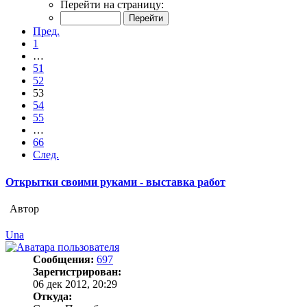
Перейти на страницу:
Пред.
1
…
51
52
53
54
55
…
66
След.
Открытки своими руками - выставка работ
Автор
Una
Сообщения:
697
Зарегистрирован:
06 дек 2012, 20:29
Откуда: