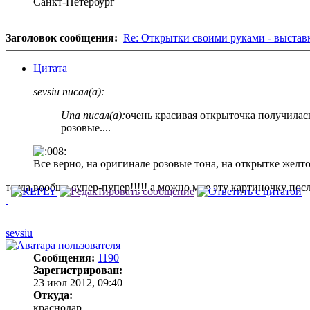
Санкт-Петербург
Заголовок сообщения:
Re: Открытки своими руками - выстав
Цитата
sevsiu писал(а):
Una писал(а):
очень красивая открыточка получилась
розовые....
Все верно, на оригинале розовые тона, на открытке жел
тогда вообще супер-пупер!!!!! а можно мне эту картиночку по
sevsiu
Сообщения:
1190
Зарегистрирован:
23 июл 2012, 09:40
Откуда:
краснодар