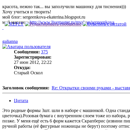
красота, нежно так... вы заполучили машинку для тиснения)))
Хочу учиться и творить!
мой блог: sergeenkova-ekaterina.blogspot.ru
мой магазин:
http://www.livemaster.ru/myshop/sergeenkova
galianna
Сообщения:
375
Зарегистрирован:
27 июн 2012, 22:22
Откуда:
Старый Оскол
Заголовок сообщения:
Re: Открытки своими руками - выстав
Цитата
Это родные формы 3шт. шли в наборе с машинкой. Одна стандарт
цветочка).Розовая бумага с внутренним слоем тоже из набора,
позже. У меня ещё есть 6 форм кажется Скрапберис (извини пи
ручной работы (её фигурные ножницы не берут) поэтому оттиск