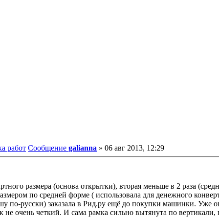
ка работ
Сообщение
galianna
»
06 авг 2013, 12:29
ного размера (основа открытки), вторая меньше в 2 раза (средня
 размером по средней форме ( использовала для денежного конв
шу по-русски) заказала в Рид.ру ещё до покупки машинки. Уже 
 не очень четкий. И сама рамка сильно вытянута по вертикали,