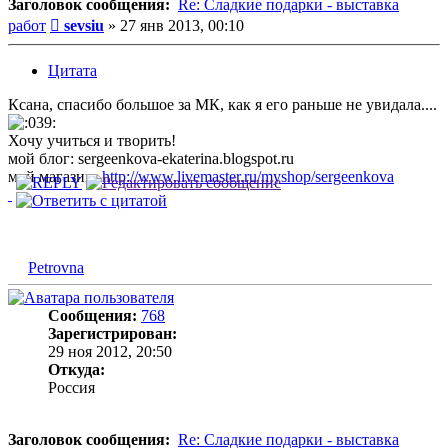
Заголовок сообщения:
Re: Сладкие подарки - выставка
Сообщение
работ
sevsiu
»
27 янв 2013, 00:10
Цитата
Ксана, спасибо большое за МК, как я его раньше не увидала....
Хочу учиться и творить!
мой блог: sergeenkova-ekaterina.blogspot.ru
мой магазин:
http://www.livemaster.ru/myshop/sergeenkova
Petrovna
Сообщения:
768
Зарегистрирован:
29 ноя 2012, 20:50
Откуда:
Россия
Заголовок сообщения:
Re: Сладкие подарки - выставка