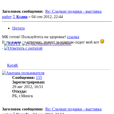
Заголовок сообщения:
Re: Сладкие подарки - выставка
Сообщение
работ
Ксана
»
04 сен 2012, 22:44
Цитата
МК готов! Пользуйтесь на здоровье!
ссылка
Если я вам не отвечаю, значит за компом сидит мой кот
КатяК
Сообщения:
155
Зарегистрирован:
29 авг 2012, 16:51
Откуда:
РБ, г.Минск
Заголовок сообщения:
Re: Сладкие подарки - выставка
Сообщение