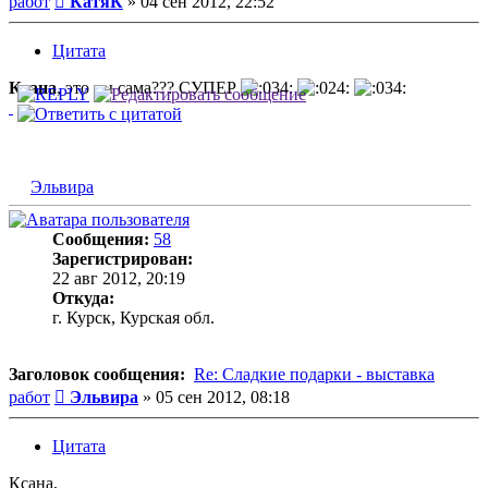
работ
КатяК
»
04 сен 2012, 22:52
Цитата
Ксана
, это ты сама??? СУПЕР
Эльвира
Сообщения:
58
Зарегистрирован:
22 авг 2012, 20:19
Откуда:
г. Курск, Курская обл.
Заголовок сообщения:
Re: Сладкие подарки - выставка
Сообщение
работ
Эльвира
»
05 сен 2012, 08:18
Цитата
Ксана,