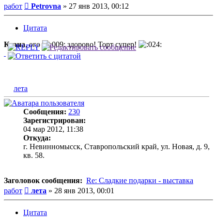
Сообщение
работ
Petrovna
»
27 янв 2013, 00:12
Цитата
Ксана
, ого
здорово! Торт супер!
лета
Сообщения:
230
Зарегистрирован:
04 мар 2012, 11:38
Откуда:
г. Невинномысск, Ставропольский край, ул. Новая, д. 9,
кв. 58.
Заголовок сообщения:
Re: Сладкие подарки - выставка
Сообщение
работ
лета
»
28 янв 2013, 00:01
Цитата