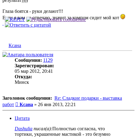
результат))))
Глаза боятся - руки делают!!!
Если я вам не отвечаю, значит за компом сидит мой кот
Ксана
Сообщения:
1129
Зарегистрирован:
05 мар 2012, 20:41
Откуда:
Минск
Заголовок сообщения:
Re: Сладкие подарки - выставка
Сообщение
работ
Ксана
»
26 янв 2013, 22:21
Цитата
Dashulia
писал(а):
Полностью согласна, что
тортики, украшенные мастикой - это безумно