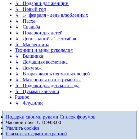
↳ Подарки для женщин
↳ Новый год
↳ 14 февраля - день влюбленных
↳ Пасха
↳ Свадьба
↳ Подарки для детей
↳ День знаний - 1 сентября
↳ Масленница
Техники и виды рукоделия
↳ Вышивка
↳ Домашняя косметика
↳ Декупаж
↳ Вторая жизнь ненужных вещей
↳ Материалы и инструменты
↳ Поделки для детского сада
↳ Цумами канзаши
Разное
↳ Флудилка
Подарки своими руками
Список форумов
Часовой пояс:
UTC+03:00
Удалить cookies
Связаться с администрацией