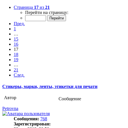
Страница
17
из
21
Перейти на страницу:
Пред.
1
…
15
16
17
18
19
…
21
След.
Стикеры, марки, ленты, этикетки для печати
Автор
Сообщение
Petrovna
Сообщения:
768
Зарегистрирован: