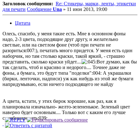
Заголовок сообщения:
Re: Стикеры, марки, ленты, этикетки
для печати
Сообщение
Una
»
11 июн 2013, 19:00
Цитата
Олесь, спасибо, у меня такие есть. Мне в основном фоны
надо, 2-3 цвета, подходящие друг другу, и желательно
светлые, или на светлом фоне (чтоб при печати не
разориться:007:), печатать много придется. У меня есть один
наборчик, но там столько краски, такой яркий, - страшно
представить, сколько краски уйдет....
Вот думаю, как бы
так сделать, чтоб и красиво и недорого.... Точнее даже не
фоны, а бумага, это будут типа "поделки":004: А украшалки
(бирки, ленточки, надписи) уж как нибудь из этой же бумаги
напридумываю, если ничего подходящего не найду
А цвета, кстати, у этих бирок хорошие, как раз, как я
планировала изначально- желто-зелененькое. Зеленый цвет
наверно будет основным.... Только вот с каким его лучше
скомбинировать:039: