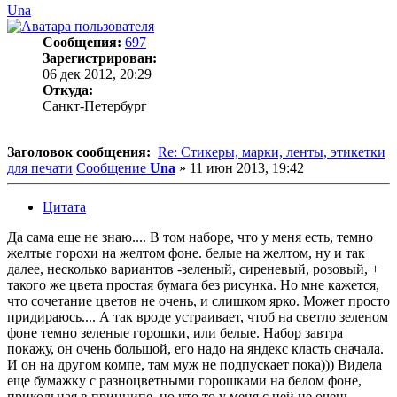
Una
Сообщения:
697
Зарегистрирован:
06 дек 2012, 20:29
Откуда:
Санкт-Петербург
Заголовок сообщения:
Re: Стикеры, марки, ленты, этикетки
для печати
Сообщение
Una
»
11 июн 2013, 19:42
Цитата
Да сама еще не знаю.... В том наборе, что у меня есть, темно
желтые горохи на желтом фоне. белые на желтом, ну и так
далее, несколько вариантов -зеленый, сиреневый, розовый, +
такого же цвета простая бумага без рисунка. Но мне кажется,
что сочетание цветов не очень, и слишком ярко. Может просто
придираюсь.... А так вроде устраивает, чтоб на светло зеленом
фоне темно зеленые горошки, или белые. Набор завтра
покажу, он очень большой, его надо на яндекс класть сначала.
И он на другом компе, там муж не подпускает пока))) Видела
еще бумажку с разноцветными горошками на белом фоне,
прикольная в принципе, но что то у меня с ней не очень